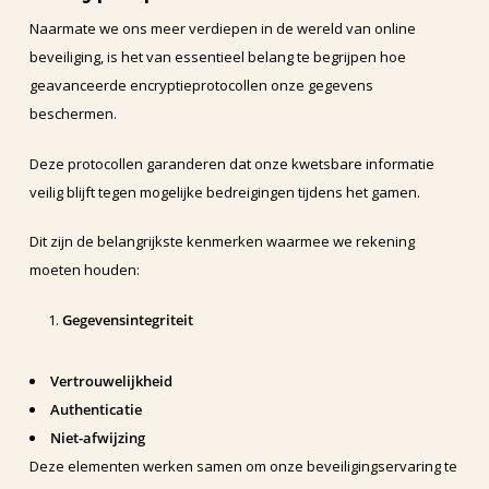
Naarmate we ons meer verdiepen in de wereld van online
beveiliging, is het van essentieel belang te begrijpen hoe
geavanceerde encryptieprotocollen onze gegevens
beschermen.
Deze protocollen garanderen dat onze kwetsbare informatie
veilig blijft tegen mogelijke bedreigingen tijdens het gamen.
Dit zijn de belangrijkste kenmerken waarmee we rekening
moeten houden:
Gegevensintegriteit
Vertrouwelijkheid
Authenticatie
Niet-afwijzing
Deze elementen werken samen om onze beveiligingservaring te