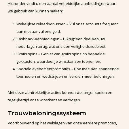
Hieronder vindt u een aantal verleidelijke aanbiedingen waar
we gebruik van kunnen maken:
Wekelijkse reloadbonussen – Vul onze accounts frequent
aan met aanvullend geld.
Cashback-aanbiedingen – U krijgt een deel van uw
nederlagen terug, wat ons een veiligheidsnet biedt.
Gratis spins – Geniet van gratis spins op bepaalde
gokkasten, waardoor je winstkansen toenemen.
Speciale evenementpromoties – Doe mee aan spannende
toernooien en wedstrijden en verdien meer beloningen.
Met deze aantrekkelijke acties kunnen we langer spelen en
tegelijkertijd onze winstkansen verhogen.
Trouwbeloningssysteem
Voortbouwend op het welslagen van onze eerdere promoties,