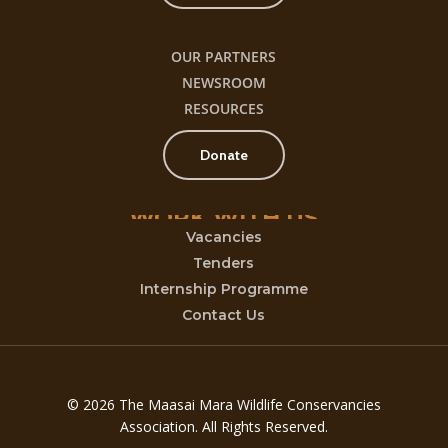
OUR PARTNERS
NEWSROOM
RESOURCES
Donate
WORK
WITH
US
Vacancies
Tenders
Internship Programme
Contact Us
© 2026 The Maasai Mara Wildlife Conservancies
Association. All Rights Reserved.