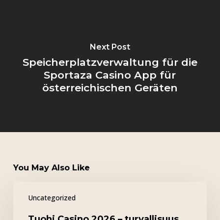
Next Post
Speicherplatzverwaltung für die
Sportaza Casino App für
österreichischen Geräten
You May Also Like
Tuohi
Uncategorized
Casino
2026
Tuohi Casino 2026 – turvallisuus,