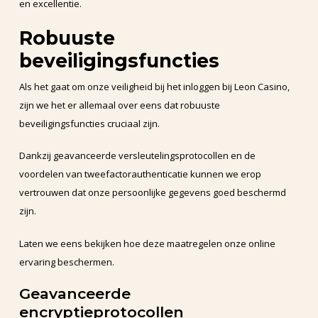
en excellentie.
Robuuste
beveiligingsfuncties
Als het gaat om onze veiligheid bij het inloggen bij Leon Casino,
zijn we het er allemaal over eens dat robuuste
beveiligingsfuncties cruciaal zijn.
Dankzij geavanceerde versleutelingsprotocollen en de
voordelen van tweefactorauthenticatie kunnen we erop
vertrouwen dat onze persoonlijke gegevens goed beschermd
zijn.
Laten we eens bekijken hoe deze maatregelen onze online
ervaring beschermen.
Geavanceerde
encryptieprotocollen