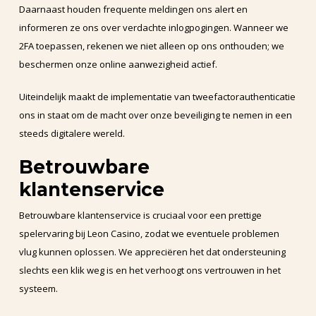
Daarnaast houden frequente meldingen ons alert en
informeren ze ons over verdachte inlogpogingen. Wanneer we
2FA toepassen, rekenen we niet alleen op ons onthouden; we
beschermen onze online aanwezigheid actief.
Uiteindelijk maakt de implementatie van tweefactorauthenticatie
ons in staat om de macht over onze beveiliging te nemen in een
steeds digitalere wereld.
Betrouwbare
klantenservice
Betrouwbare klantenservice is cruciaal voor een prettige
spelervaring bij Leon Casino, zodat we eventuele problemen
vlug kunnen oplossen. We appreciëren het dat ondersteuning
slechts een klik weg is en het verhoogt ons vertrouwen in het
systeem.