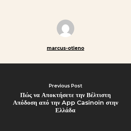
marcus-otieno
Previous Post
Πώς να Αποκτήσετε την Βέλτιστη
Απόδοση από την App Casinoin στην
Ελλάδα