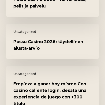
–
pelit ja palvelu
turvallisuus,
pelit
ja
Possu
palvelu
Uncategorized
Casino
2026:
Possu Casino 2026: täydellinen
täydellinen
alusta-arvio
alusta-
arvio
Empieza
Uncategorized
a
ganar
Empieza a ganar hoy mismo Con
hoy
casino caliente login, desata una
mismo
experiencia de juego con +300
Con
título