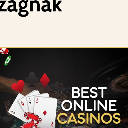
zágnak