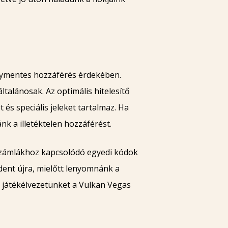
adálymentes hozzáférés érdekében.
talánosak. Az optimális hitelesítő
és speciális jeleket tartalmaz. Ha
nk a illetéktelen hozzáférést.
ő számlákhoz kapcsolódó egyedi kódok
dent újra, mielőtt lenyomnánk a
os játékélvezetünket a Vulkan Vegas