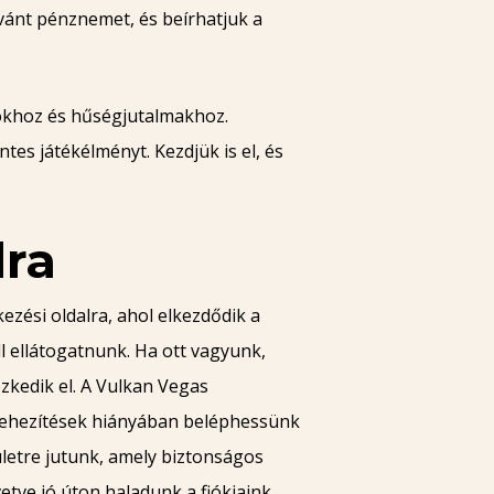
ívánt pénznemet, és beírhatjuk a
zokhoz és hűségjutalmakhoz.
tes játékélményt. Kezdjük is el, és
lra
ezési oldalra, ahol elkezdődik a
l ellátogatnunk. Ha ott vagyunk,
ezkedik el. A Vulkan Vegas
n nehezítések hiányában beléphessünk
ületre jutunk, amely biztonságos
etve jó úton haladunk a fiókjaink