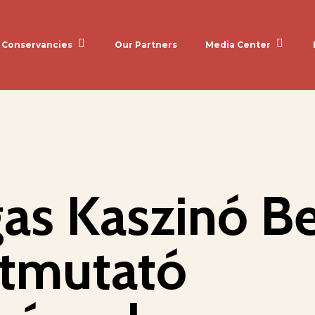
 Conservancies
Media Center
Our Partners
as Kaszinó Be
Útmutató