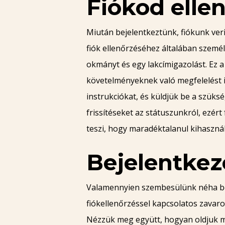
Fiókod elle
Miután bejelentkeztünk, fiókunk ver
fiók ellenőrzéséhez általában szemé
okmányt és egy lakcímigazolást. Ez 
követelményeknek való megfelelést i
instrukciókat, és küldjük be a szüksé
frissítéseket az státuszunkról, ezér
teszi, hogy maradéktalanul kihaszná
Bejelentkez
Valamennyien szembesülünk néha bel
fiókellenőrzéssel kapcsolatos zavaro
Nézzük meg együtt, hogyan oldjuk me