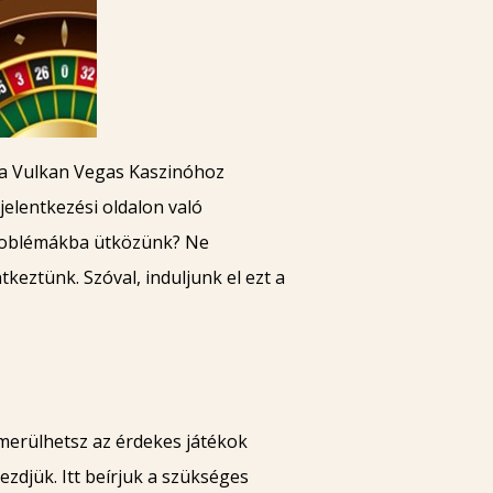
 a Vulkan Vegas Kaszinóhoz
elentkezési oldalon való
 problémákba ütközünk? Ne
eztünk. Szóval, induljunk el ezt a
emerülhetsz az érdekes játékok
zdjük. Itt beírjuk a szükséges