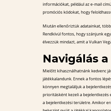
információkat, például az e-mail cím
promóciós kódokat, hogy feloldhassu
Miután ellenőriztük adatainkat, tö
Rendkívül fontos, hogy szánjunk egy 
élvezzük mindazt, amit a Vulkan Vega
Navigálás a 
Mielőtt kihasználhatnánk kedvenc ját
játékkalandunk. Ennek a fontos lépés
könnyen megtaláljuk a bejelentkezés 
prioritásként kezeli a bejelentkezé
a bejelentkezési területre. Amikor e
helyszínt nyújt a játékkal kapcsolat