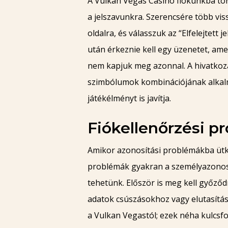
A Vulkan Vegas Casino fiókunkba tö
a jelszavunkra. Szerencsére több vis
oldalra, és válasszuk az “Elfelejtett 
után érkeznie kell egy üzenetet, ame
nem kapjuk meg azonnal. A hivatkozásr
szimbólumok kombinációjának alkalm
játékélményt is javítja.
Fiókellenőrzési p
Amikor azonosítási problémákba ütk
problémák gyakran a személyazonossá
tehetünk. Először is meg kell győz
adatok csúszásokhoz vagy elutasítás
a Vulkan Vegastól; ezek néha kulcsf