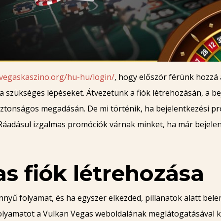
/vegaskaszino.org/hu-hu/login/
, hogy először férünk hozzá
 szükséges lépéseket. Átvezetünk a fiók létrehozásán, a bej
 biztonságos megadásán. De mi történik, ha bejelentkezési
Ráadásul izgalmas promóciók várnak minket, ha már bejelentk
s fiók létrehozása
nnyű folyamat, és ha egyszer elkezded, pillanatok alatt bel
s folyamatot a Vulkan Vegas weboldalának meglátogatásával ke