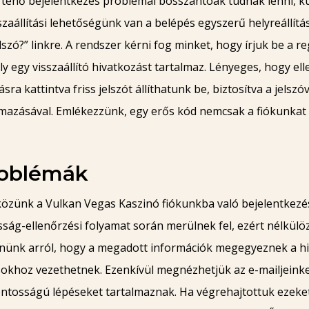
rténő bejelentkezés problémái bosszantóak tudnak lenni, 
szaállítási lehetőségünk van a belépés egyszerű helyreállítás
jelszó?” linkre. A rendszer kérni fog minket, hogy írjuk be a r
ly egy visszaállító hivatkozást tartalmaz. Lényeges, hogy 
a kattintva friss jelszót állíthatunk be, biztosítva a jelsz
azásával. Emlékezzünk, egy erős kód nemcsak a fiókunkat v
roblémák
özünk a Vulkan Vegas Kaszinó fiókunkba való bejelentkezé
g-ellenőrzési folyamat során merülnek fel, ezért nélkülö
ődnünk arról, hogy a megadott információk megegyeznek a h
okhoz vezethetnek. Ezenkívül megnézhetjük az e-mailjeinke
ontosságú lépéseket tartalmaznak. Ha végrehajtottuk ezeket