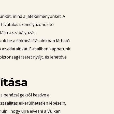
gunkat, mind a játékélményünket. A
y hivatalos személyazonosító
álja a szabályozási
uk be a fiókbeállításainkban látható
lja az adatainkat. E-mailben kaphatunk
biztonságérzetet nyújt, és lehetővé
ítása
os nehézségektől kezdve a
zaállítás elkerülhetetlen lépésein.
lni, hogy újra élvezni a Vulkan