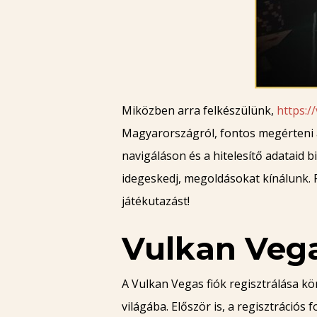
Miközben arra felkészülünk,
https:/
Magyarországról, fontos megérteni a
navigáláson és a hitelesítő adataid
idegeskedj, megoldásokat kínálunk. 
játékutazást!
Vulkan Vega
A Vulkan Vegas fiók regisztrálása kö
világába. Először is, a regisztráció