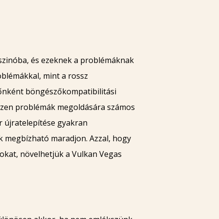
aszinóba, és ezeknek a problémáknak
blémákkal, mint a rossz
dőnként böngészőkompatibilitási
t. Ezen problémák megoldására számos
r újratelepítése gyakran
nk megbízható maradjon. Azzal, hogy
okat, növelhetjük a Vulkan Vegas