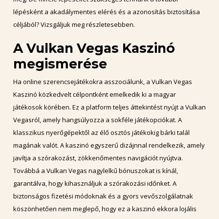
lépésként a akadálymentes elérés és a azonosítás biztosítása
céljából? Vizsgáljuk meg részletesebben.
A Vulkan Vegas Kaszinó
megismerése
Ha online szerencsejátékokra asszociálunk, a Vulkan Vegas
Kaszinó közkedvelt célpontként emelkedik ki a magyar
játékosok körében. Ez a platform teljes áttekintést nyújt a Vulkan
Vegasról, amely hangsúlyozza a sokféle játékopciókat. A
klasszikus nyerőgépektől az élő osztós játékokig bárki talál
magának valót. A kaszinó egyszerű dizájnnal rendelkezik, amely
javítja a szórakozást, zökkenőmentes navigációt nyújtva.
Továbbá a Vulkan Vegas nagylelkű bónuszokat is kínál,
garantálva, hogy kihasználjuk a szórakozási időnket. A
biztonságos fizetési módoknak és a gyors vevőszolgálatnak
köszönhetően nem meglepő, hogy ez a kaszinó ekkora lojális