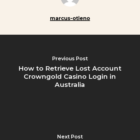
marcus-otieno
Previous Post
How to Retrieve Lost Account
Crowngold Casino Login in
Australia
Next Post