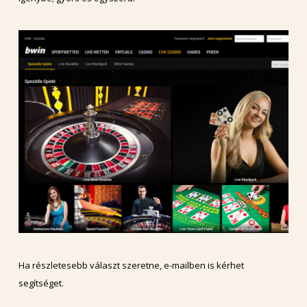
Ha részletesebb választ szeretne, e-mailben is kérhet
segítséget.