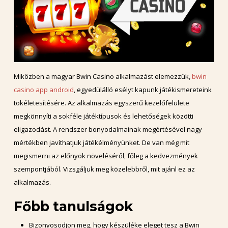
Miközben a magyar Bwin Casino alkalmazást elemezzük,
bwin
casino app android
, egyedülálló esélyt kapunk játékismereteink
tökéletesítésére. Az alkalmazás egyszerű kezelőfelülete
megkönnyíti a sokféle játéktípusok és lehetőségek közötti
eligazodást. A rendszer bonyodalmainak megértésével nagy
mértékben javíthatjuk játékélményünket. De van még mit
megismerni az előnyök növeléséről, főleg a kedvezmények
szempontjából. Vizsgáljuk meg közelebbről, mit ajánl ez az
alkalmazás.
Főbb tanulságok
Bizonyosodjon meg, hogy készüléke eleget tesz a Bwin