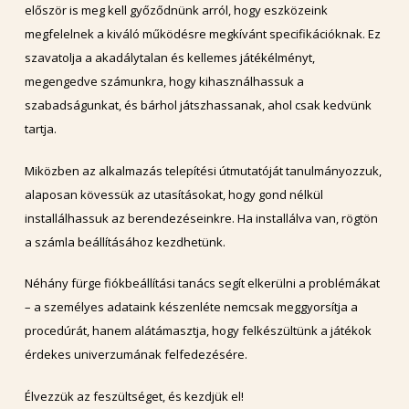
először is meg kell győződnünk arról, hogy eszközeink
megfelelnek a kiváló működésre megkívánt specifikációknak. Ez
szavatolja a akadálytalan és kellemes játékélményt,
megengedve számunkra, hogy kihasználhassuk a
szabadságunkat, és bárhol játszhassanak, ahol csak kedvünk
tartja.
Miközben az alkalmazás telepítési útmutatóját tanulmányozzuk,
alaposan kövessük az utasításokat, hogy gond nélkül
installálhassuk az berendezéseinkre. Ha installálva van, rögtön
a számla beállításához kezdhetünk.
Néhány fürge fiókbeállítási tanács segít elkerülni a problémákat
– a személyes adataink készenléte nemcsak meggyorsítja a
procedúrát, hanem alátámasztja, hogy felkészültünk a játékok
érdekes univerzumának felfedezésére.
Élvezzük az feszültséget, és kezdjük el!