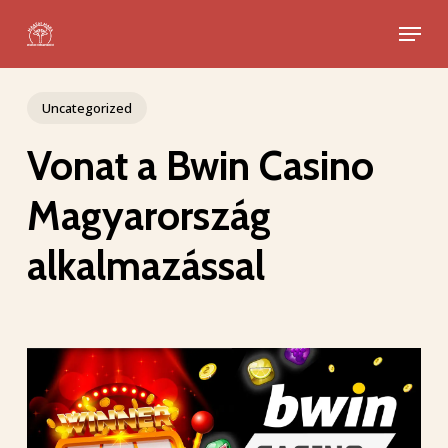
Skip
Menu
to
Close
main
Menu
content
Uncategorized
Vonat a Bwin Casino
Magyarország
alkalmazással