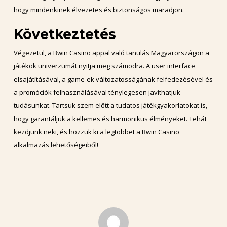
hogy mindenkinek élvezetes és biztonságos maradjon.
Következtetés
Végezetül, a Bwin Casino appal való tanulás Magyarországon a
játékok univerzumát nyitja meg számodra. A user interface
elsajátításával, a game-ek változatosságának felfedezésével és
a promóciók felhasználásával ténylegesen javíthatjuk
tudásunkat. Tartsuk szem előtt a tudatos játékgyakorlatokat is,
hogy garantáljuk a kellemes és harmonikus élményeket. Tehát
kezdjünk neki, és hozzuk ki a legtöbbet a Bwin Casino
alkalmazás lehetőségeiből!