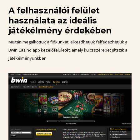
A felhasználói felület
használata az ideális
játékélmény érdekében
Miután megalkottuk a fiókunkat, elkezdhetjük felfedezhetjük a
Bwin Casino app kezelőfelületét, amely kulcsszerepet játszik a
játékélményünkben.