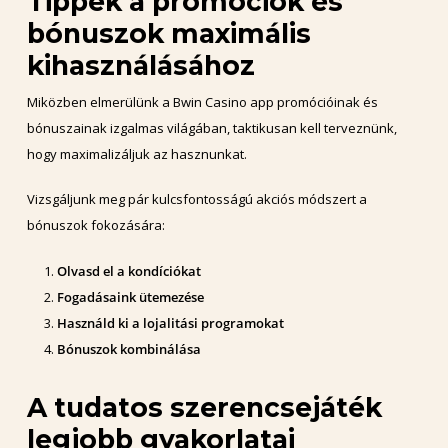
Tippek a promóciók és
bónuszok maximális
kihasználásához
Miközben elmerülünk a Bwin Casino app promócióinak és
bónuszainak izgalmas világában, taktikusan kell terveznünk,
hogy maximalizáljuk az hasznunkat.
Vizsgáljunk meg pár kulcsfontosságú akciós módszert a
bónuszok fokozására:
Olvasd el a kondíciókat
Fogadásaink ütemezése
Használd ki a lojalitási programokat
Bónuszok kombinálása
A tudatos szerencsejáték
legjobb gyakorlatai