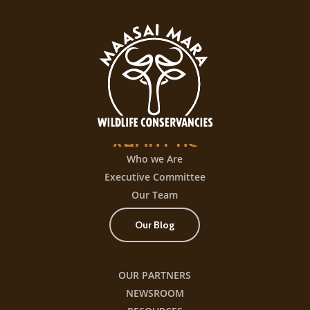
experiencia
de
juego
con
+300
título
ABOUT
US
Who we Are
Executive Committee
Our Team
Our Blog
OUR PARTNERS
NEWSROOM