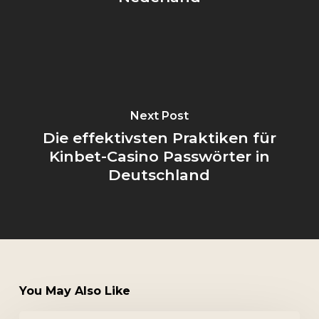
Next Post
Die effektivsten Praktiken für
Kinbet-Casino Passwörter in
Deutschland
You May Also Like