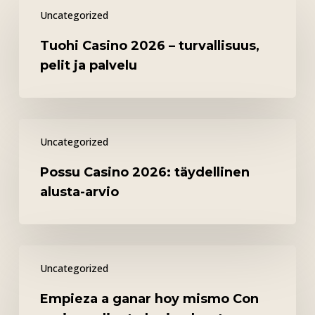
Tuohi
Uncategorized
Casino
2026
Tuohi Casino 2026 – turvallisuus,
–
pelit ja palvelu
turvallisuus,
pelit
ja
Possu
palvelu
Uncategorized
Casino
2026:
Possu Casino 2026: täydellinen
täydellinen
alusta-arvio
alusta-
arvio
Empieza
Uncategorized
a
ganar
Empieza a ganar hoy mismo Con
hoy