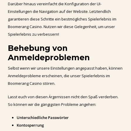
Darüber hinaus vereinfacht die Konfiguration der UI-
Einstellungen die Navigation auf der Website. Letztendlich
garantieren diese Schritte ein bestmögliches Spielerlebnis im
Boomerang Casino. Nutzen wir diese Gelegenheit, um unser
Spielerlebnis zu verbessern!
Behebung von
Anmeldeproblemen
Selbst wenn wir unsere Einstellungen angepasst haben, können
Anmeldeprobleme erscheinen, die unser Spielerlebnis im
Boomerang Casino stören.
Lasst euch von diesen Ärgernissen nicht den Spaß verderben.
So können wir die gängigsten Probleme angehen:
Unterschiedliche Passwörter
Kontosperrung