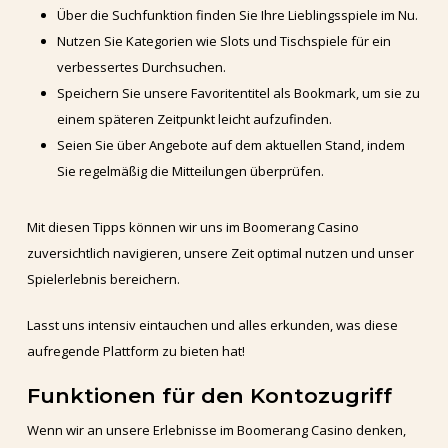
Über die Suchfunktion finden Sie Ihre Lieblingsspiele im Nu.
Nutzen Sie Kategorien wie Slots und Tischspiele für ein
verbessertes Durchsuchen.
Speichern Sie unsere Favoritentitel als Bookmark, um sie zu
einem späteren Zeitpunkt leicht aufzufinden.
Seien Sie über Angebote auf dem aktuellen Stand, indem
Sie regelmäßig die Mitteilungen überprüfen.
Mit diesen Tipps können wir uns im Boomerang Casino
zuversichtlich navigieren, unsere Zeit optimal nutzen und unser
Spielerlebnis bereichern.
Lasst uns intensiv eintauchen und alles erkunden, was diese
aufregende Plattform zu bieten hat!
Funktionen für den Kontozugriff
Wenn wir an unsere Erlebnisse im Boomerang Casino denken,