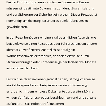
Bei der Einrichtung unseres Kontos im Boomerang Casino
müssen wir bestimmte Dokumente zur Identitätsverifizierung
und zur Sicherung der Sicherheit einreichen. Dieser Prozess ist
notwendig, um die Integrität unseres Spielerlebnisses zu
gewährleisten.
In der Regel benötigen wir einen valide amtlichen Ausweis, wie
beispielsweise einen Reisepass oder Führerschein, um unsere
Identität zu verifizieren. Zusätzlich ist häufig ein
Wohnsitznachweis erforderlich, der beispielsweise durch
Stromrechnungen oder Kontoauszüge der letzten drei Monate
erbracht werden kann.
Falls wir Geldtransaktionen getätigt haben, ist möglicherweise
ein Zahlungsnachweis, beispielsweise ein Kontoauszug,
erforderlich. Indem wir diese Dokumente vorbereiten, können
wir den Verifizierungsprozess beschleunigen und uns so ganz
auf unseren Casinobesuch fokussieren.