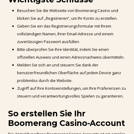
Besuchen Sie die Webseite von Boomerang Casino und
klicken Sie auf „Registrieren“, um Ihr Konto zu erstellen.
Geben Sie ein das Registrierungsformular mit Ihrem
vollständigen Namen, Ihrer Email-Adresse und einem
zuverlässigen Passwort ausfüllen.
Bitte überprüfen Sie Ihre Identität, indem Sie einen
offiziellen Ausweis und einen Adressnachweis übermitteln.
Melden Sie sich an und steuern Sie dank der
benutzerfreundlichen Oberfläche auf jedem Device ganz
problemlos durch die Website.
Zugriff auf Ihre Kontoeinstellungen, um Ihre Präferenzen zu
steuern und verantwortungsvolles Spielen zu garantieren.
So erstellen Sie Ihr
Boomerang Casino-Account