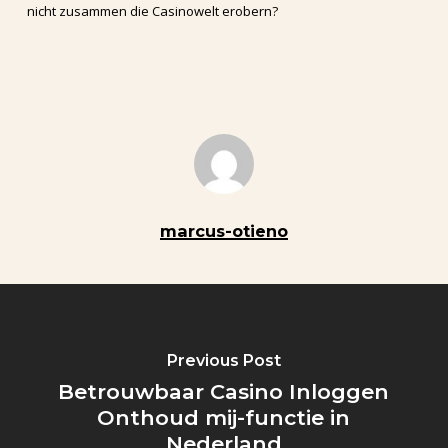
nicht zusammen die Casinowelt erobern?
marcus-otieno
Previous Post
Betrouwbaar Casino Inloggen
Onthoud mij-functie in
Nederland