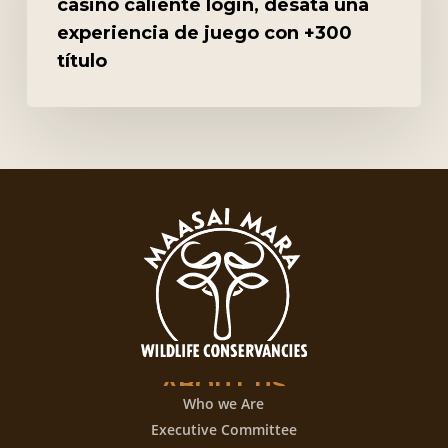
casino caliente login, desata una
mismo
experiencia de juego con +300
Con
título
casino
caliente
login,
desata
una
experiencia
de
juego
con
+300
título
ABOUT
US
Who we Are
Executive Committee