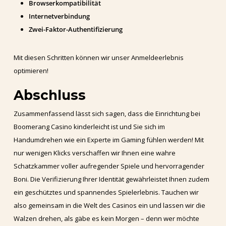
Browserkompatibilität
Internetverbindung
Zwei-Faktor-Authentifizierung
Mit diesen Schritten können wir unser Anmeldeerlebnis
optimieren!
Abschluss
Zusammenfassend lässt sich sagen, dass die Einrichtung bei
Boomerang Casino kinderleicht ist und Sie sich im
Handumdrehen wie ein Experte im Gaming fühlen werden! Mit
nur wenigen Klicks verschaffen wir Ihnen eine wahre
Schatzkammer voller aufregender Spiele und hervorragender
Boni. Die Verifizierung Ihrer Identität gewährleistet Ihnen zudem
ein geschütztes und spannendes Spielerlebnis. Tauchen wir
also gemeinsam in die Welt des Casinos ein und lassen wir die
Walzen drehen, als gäbe es kein Morgen – denn wer möchte