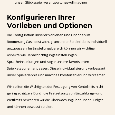
unser Glücksspiel verantwortungsvoll machen
Konfigurieren Ihrer
Vorlieben und Optionen
Die Konfiguration unserer Vorlieben und Optionen im
Boomerang Casino ist wichtig, um unser Spielerlebnis individuell
anzupassen. Im Einstellungsbereich können wir wichtige
Aspekte wie Benachrichtigungseinstellungen,
Spracheinstellungen und sogar unsere favorisierten
Spielkategorien anpassen. Diese Individualisierung verbessert
unser Spielerlebnis und macht es komfortabler und wirksamer.
Wir sollten die Wichtigkeit der Festlegung von Kontolimits nicht
gering schätzen. Durch die Festsetzung von Einzahlungs- und
Wettlimits bewahren wir die Überwachung über unser Budget
und können bewusst spielen.