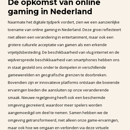
De opkomst van online
gaming in Nederland
Naarmate het digitale tijdperk vordert, zien we een aanzienlijke
toename van online gaming in Nederland. Deze groei reflecteert
niet alleen een verandering in entertainment, maar ook een
grotere culturele acceptatie van gamen als een erkende
vrijetijdsbesteding. De beschikbaarheid van vlug internet en de
wijdverspreide beschikbaarheid van smartphones hebben ons
in staat gesteld ons onder te dompelen in verschillende
gamewerelden en geografische grenzen te doorbreken.
Bovendien zijn er innovatieve platforms ontstaan die boeiende
ervaringen bieden die aansluiten op onze veranderende
smaak. Nieuwe regelgeving heeft ook een beschermde
omgeving gecreëerd, waardoor meer spelers worden
aangemoedigd om deel te nemen. Samen hebben we de
omgeving getransformeerd, niet alleen onze game-ervaringen,
maar ook hoe we omgaan en verbinden via deze virtuele