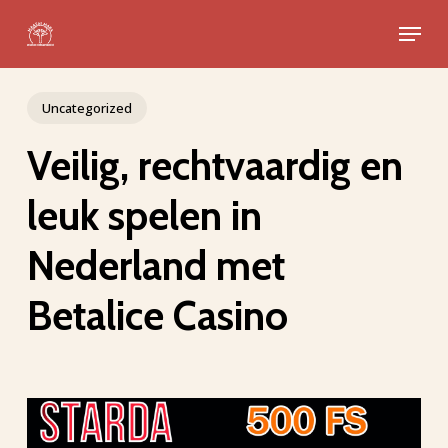
Skip
Menu
to
Close
main
Menu
content
Uncategorized
Veilig, rechtvaardig en
leuk spelen in
Nederland met
Betalice Casino