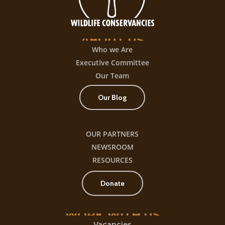
título
ABOUT
US
Who we Are
Executive Committee
Our Team
Our Blog
OUR PARTNERS
NEWSROOM
RESOURCES
Donate
WORK
WITH
US
Vacancies