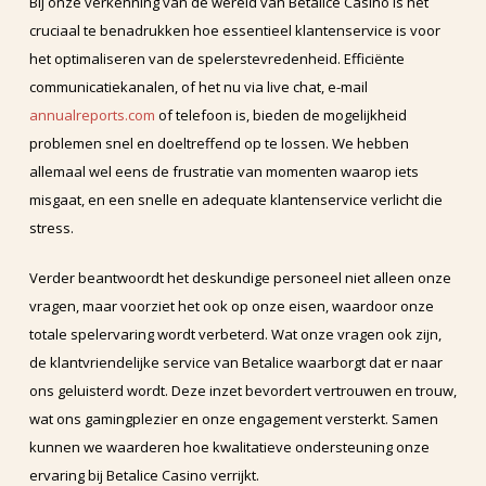
Bij onze verkenning van de wereld van Betalice Casino is het
cruciaal te benadrukken hoe essentieel klantenservice is voor
het optimaliseren van de spelerstevredenheid. Efficiënte
communicatiekanalen, of het nu via live chat, e-mail
annualreports.com
of telefoon is, bieden de mogelijkheid
problemen snel en doeltreffend op te lossen. We hebben
allemaal wel eens de frustratie van momenten waarop iets
misgaat, en een snelle en adequate klantenservice verlicht die
stress.
Verder beantwoordt het deskundige personeel niet alleen onze
vragen, maar voorziet het ook op onze eisen, waardoor onze
totale spelervaring wordt verbeterd. Wat onze vragen ook zijn,
de klantvriendelijke service van Betalice waarborgt dat er naar
ons geluisterd wordt. Deze inzet bevordert vertrouwen en trouw,
wat ons gamingplezier en onze engagement versterkt. Samen
kunnen we waarderen hoe kwalitatieve ondersteuning onze
ervaring bij Betalice Casino verrijkt.