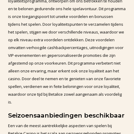
loyaliteitsprogramma, ontworpen om ons betrokken te houden
en te belonen gedurende ons hele spelavontuur. Dit programma
is onze toegangspoort tot unieke voordelen en bonussen
tijdens het spelen. Door loyaliteitspunten te verzamelen tijdens
het spelen, stijgen we door verschillende niveaus, waardoor we
op elk niveau extra voordelen ontdekken. Deze voordelen
omvatten verhoogde cashbackpercentages, uitnodigingen voor
VIP-evenementen en gepersonaliseerde promoties die zijn
afgestemd op onze voorkeuren. Dit programma verbetert niet
alleen onze ervaring, maar erkent ook onze loyaliteit aan het
casino. Door deel te nemen en te genieten van onze favoriete
spellen, verdienen we in feite beloningen voor onze loyaliteit,
waardoor onze tijd bij Betalice zowel aangenaam als voordelig
is.
Seizoensaanbiedingen beschikbaar
Een van de meest aantrekkelijke aspecten van spelen bij
Betalice Casino is het scala aan seizoensgebonden promoties