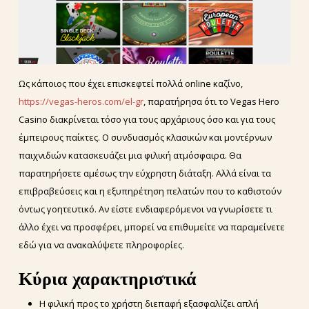
Ως κάποιος που έχει επισκεφτεί πολλά online καζίνο,
https://vegas-heros.com/el-gr
, παρατήρησα ότι το Vegas Hero
Casino διακρίνεται τόσο για τους αρχάριους όσο και για τους
έμπειρους παίκτες. Ο συνδυασμός κλασικών και μοντέρνων
παιχνιδιών κατασκευάζει μια φιλική ατμόσφαιρα. Θα
παρατηρήσετε αμέσως την εύχρηστη διάταξη. Αλλά είναι τα
επιβραβεύσεις και η εξυπηρέτηση πελατών που το καθιστούν
όντως γοητευτικό. Αν είστε ενδιαφερόμενοι να γνωρίσετε τι
άλλο έχει να προσφέρει, μπορεί να επιθυμείτε να παραμείνετε
εδώ για να ανακαλύψετε πληροφορίες.
Κύρια χαρακτηριστικά
Η φιλική προς το χρήστη διεπαφή εξασφαλίζει απλή