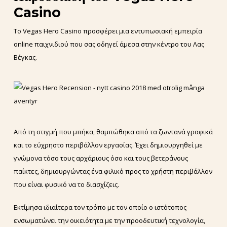
Casino
Το Vegas Hero Casino προσφέρει μια εντυπωσιακή εμπειρία
online παιχνιδιού που σας οδηγεί άμεσα στην κέντρο του Λας
Βέγκας.
Από τη στιγμή που μπήκα, θαμπώθηκα από τα ζωντανά γραφικά
και το εύχρηστο περιβάλλον εργασίας. Έχει δημιουργηθεί με
γνώμονα τόσο τους αρχάριους όσο και τους βετεράνους
παίκτες, δημιουργώντας ένα φιλικό προς το χρήστη περιβάλλον
που είναι φυσικό να το διασχίζεις.
Εκτίμησα ιδιαίτερα τον τρόπο με τον οποίο ο ιστότοπος
ενσωματώνει την οικειότητα με την προοδευτική τεχνολογία,