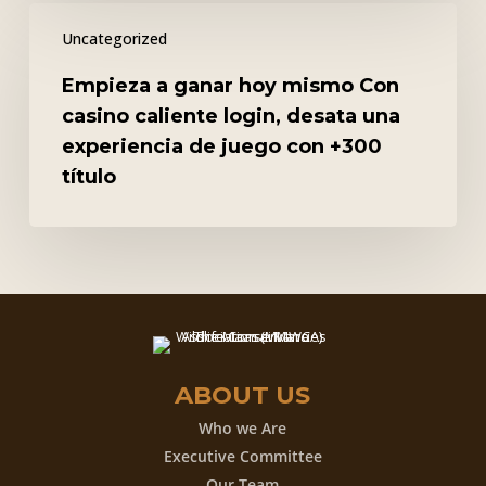
Empieza
Uncategorized
a
ganar
Empieza a ganar hoy mismo Con
hoy
casino caliente login, desata una
mismo
experiencia de juego con +300
Con
título
casino
caliente
login,
desata
una
experiencia
de
juego
ABOUT US
con
Who we Are
+300
Executive Committee
título
Our Team