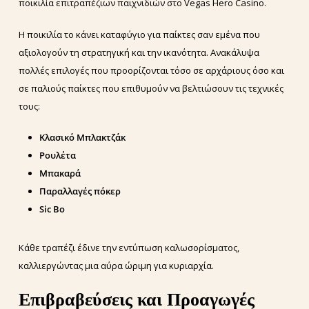
ποικιλία επιτραπέζιων παιχνιδιών στο Vegas Hero Casino.
Η ποικιλία το κάνει καταφύγιο για παίκτες σαν εμένα που
αξιολογούν τη στρατηγική και την ικανότητα. Ανακάλυψα
πολλές επιλογές που προορίζονται τόσο σε αρχάριους όσο και
σε παλιούς παίκτες που επιθυμούν να βελτιώσουν τις τεχνικές
τους:
Κλασικό Μπλακτζάκ
Ρουλέτα
Μπακαρά
Παραλλαγές πόκερ
Sic Bo
Κάθε τραπέζι έδινε την εντύπωση καλωσορίσματος,
καλλιεργώντας μια αύρα ώριμη για κυριαρχία.
Επιβραβεύσεις και Προαγωγές