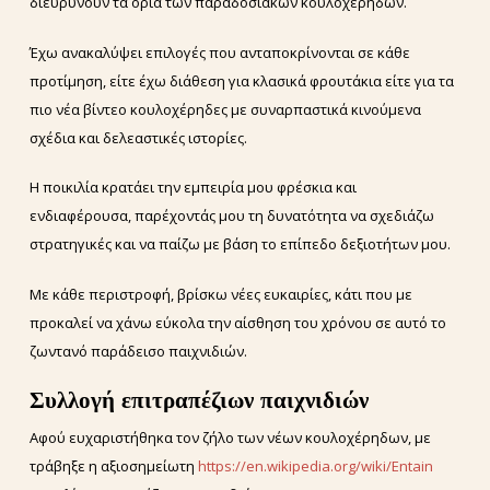
διευρύνουν τα όρια των παραδοσιακών κουλοχέρηδων.
Έχω ανακαλύψει επιλογές που ανταποκρίνονται σε κάθε
προτίμηση, είτε έχω διάθεση για κλασικά φρουτάκια είτε για τα
πιο νέα βίντεο κουλοχέρηδες με συναρπαστικά κινούμενα
σχέδια και δελεαστικές ιστορίες.
Η ποικιλία κρατάει την εμπειρία μου φρέσκια και
ενδιαφέρουσα, παρέχοντάς μου τη δυνατότητα να σχεδιάζω
στρατηγικές και να παίζω με βάση το επίπεδο δεξιοτήτων μου.
Με κάθε περιστροφή, βρίσκω νέες ευκαιρίες, κάτι που με
προκαλεί να χάνω εύκολα την αίσθηση του χρόνου σε αυτό το
ζωντανό παράδεισο παιχνιδιών.
Συλλογή επιτραπέζιων παιχνιδιών
Αφού ευχαριστήθηκα τον ζήλο των νέων κουλοχέρηδων, με
τράβηξε η αξιοσημείωτη
https://en.wikipedia.org/wiki/Entain