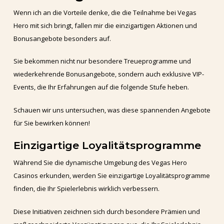
Wenn ich an die Vorteile denke, die die Teilnahme bei Vegas
Hero mit sich bringt, fallen mir die einzigartigen Aktionen und
Bonusangebote besonders auf.
Sie bekommen nicht nur besondere Treueprogramme und
wiederkehrende Bonusangebote, sondern auch exklusive VIP-
Events, die Ihr Erfahrungen auf die folgende Stufe heben.
Schauen wir uns untersuchen, was diese spannenden Angebote
für Sie bewirken können!
Einzigartige Loyalitätsprogramme
Während Sie die dynamische Umgebung des Vegas Hero
Casinos erkunden, werden Sie einzigartige Loyalitätsprogramme
finden, die Ihr Spielerlebnis wirklich verbessern.
Diese Initiativen zeichnen sich durch besondere Prämien und