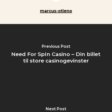
marcus-otieno
Previous Post
Need For SpIn Casino – Din billet
til store casinogevinster
Next Post