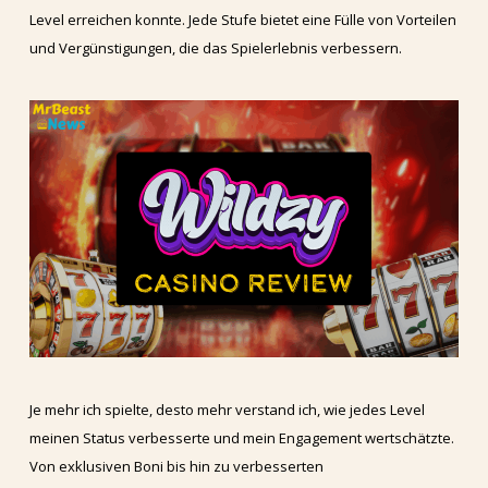
Level erreichen konnte. Jede Stufe bietet eine Fülle von Vorteilen
und Vergünstigungen, die das Spielerlebnis verbessern.
Je mehr ich spielte, desto mehr verstand ich, wie jedes Level
meinen Status verbesserte und mein Engagement wertschätzte.
Von exklusiven Boni bis hin zu verbesserten