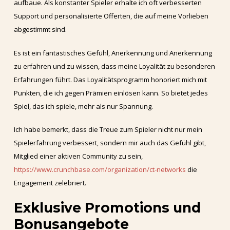
aufbaue. Als konstanter Spieler erhalte ich oft verbesserten
Support und personalisierte Offerten, die auf meine Vorlieben
abgestimmt sind.
Es ist ein fantastisches Gefühl, Anerkennung und Anerkennung
zu erfahren und zu wissen, dass meine Loyalität zu besonderen
Erfahrungen führt. Das Loyalitätsprogramm honoriert mich mit
Punkten, die ich gegen Prämien einlösen kann. So bietet jedes
Spiel, das ich spiele, mehr als nur Spannung.
Ich habe bemerkt, dass die Treue zum Spieler nicht nur mein
Spielerfahrung verbessert, sondern mir auch das Gefühl gibt,
Mitglied einer aktiven Community zu sein,
https://www.crunchbase.com/organization/ct-networks
die
Engagement zelebriert.
Exklusive Promotions und
Bonusangebote