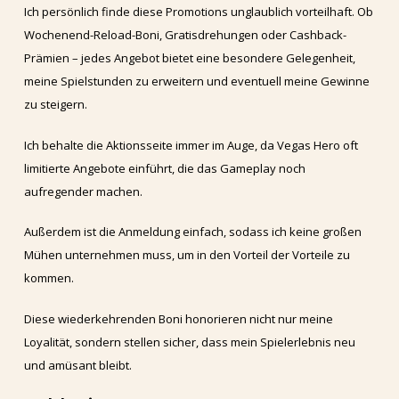
Ich persönlich finde diese Promotions unglaublich vorteilhaft. Ob
Wochenend-Reload-Boni, Gratisdrehungen oder Cashback-
Prämien – jedes Angebot bietet eine besondere Gelegenheit,
meine Spielstunden zu erweitern und eventuell meine Gewinne
zu steigern.
Ich behalte die Aktionsseite immer im Auge, da Vegas Hero oft
limitierte Angebote einführt, die das Gameplay noch
aufregender machen.
Außerdem ist die Anmeldung einfach, sodass ich keine großen
Mühen unternehmen muss, um in den Vorteil der Vorteile zu
kommen.
Diese wiederkehrenden Boni honorieren nicht nur meine
Loyalität, sondern stellen sicher, dass mein Spielerlebnis neu
und amüsant bleibt.