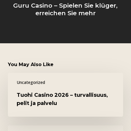
Guru Casino – Spielen Sie klüger,
erreichen Sie mehr
You May Also Like
Tuohi
Uncategorized
Casino
2026
Tuohi Casino 2026 – turvallisuus,
–
pelit ja palvelu
turvallisuus,
pelit
ja
Possu
palvelu