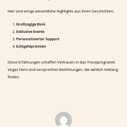
Hier sind einige wesentliche Highlights aus ihren Geschichten:
Großzügige Boni
Exklusive Events
Personalisierter Support
Echtgeldprämien
Diese Erfahrungen schaffen Vertrauen in das Treueprogramm
Vegas Hero und versprechen Belohnungen, die wirklich Anklang
finden.