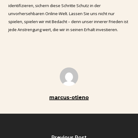
identifizieren, sichern diese Schritte Schutz in der
unvorhersehbaren Online-Welt. Lassen Sie uns nicht nur
spielen, spielen wir mit Bedacht – denn unser innerer Frieden ist
jede Anstrengung wert, die wir in seinen Erhalt investieren.
marcus-otieno
Previous Post