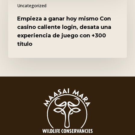
Uncategorized
a
ganar
Empieza a ganar hoy mismo Con
hoy
casino caliente login, desata una
mismo
experiencia de juego con +300
Con
título
casino
caliente
login,
desata
una
experiencia
de
juego
con
+300
título