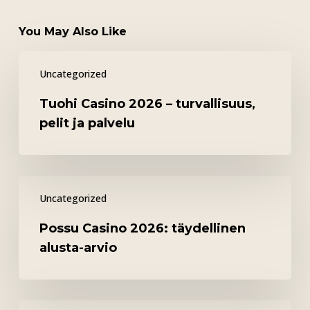
You May Also Like
Tuohi
Uncategorized
Casino
2026
Tuohi Casino 2026 – turvallisuus,
–
pelit ja palvelu
turvallisuus,
pelit
ja
Possu
palvelu
Uncategorized
Casino
2026:
Possu Casino 2026: täydellinen
täydellinen
alusta-arvio
alusta-
arvio
Empieza