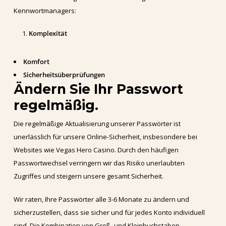
Kennwortmanagers:
Komplexität
Komfort
Sicherheitsüberprüfungen
Ändern Sie Ihr Passwort
regelmäßig.
Die regelmäßige Aktualisierung unserer Passwörter ist
unerlässlich für unsere Online-Sicherheit, insbesondere bei
Websites wie Vegas Hero Casino. Durch den häufigen
Passwortwechsel verringern wir das Risiko unerlaubten
Zugriffes und steigern unsere gesamt Sicherheit.
Wir raten, Ihre Passwörter alle 3-6 Monate zu ändern und
sicherzustellen, dass sie sicher und für jedes Konto individuell
sind. Die Kombination von Groß- und Kleinbuchstaben,