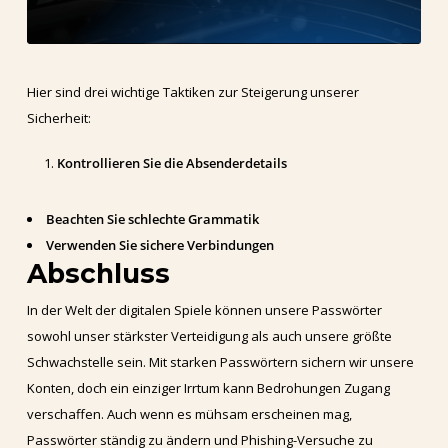
Hier sind drei wichtige Taktiken zur Steigerung unserer
Sicherheit:
Kontrollieren Sie die Absenderdetails
Beachten Sie schlechte Grammatik
Verwenden Sie sichere Verbindungen
Abschluss
In der Welt der digitalen Spiele können unsere Passwörter
sowohl unser stärkster Verteidigung als auch unsere größte
Schwachstelle sein. Mit starken Passwörtern sichern wir unsere
Konten, doch ein einziger Irrtum kann Bedrohungen Zugang
verschaffen. Auch wenn es mühsam erscheinen mag,
Passwörter ständig zu ändern und Phishing-Versuche zu