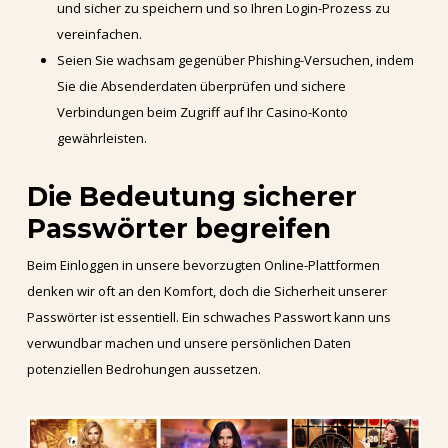
und sicher zu speichern und so Ihren Login-Prozess zu
vereinfachen.
Seien Sie wachsam gegenüber Phishing-Versuchen, indem
Sie die Absenderdaten überprüfen und sichere
Verbindungen beim Zugriff auf Ihr Casino-Konto
gewährleisten.
Die Bedeutung sicherer
Passwörter begreifen
Beim Einloggen in unsere bevorzugten Online-Plattformen
denken wir oft an den Komfort, doch die Sicherheit unserer
Passwörter ist essentiell. Ein schwaches Passwort kann uns
verwundbar machen und unsere persönlichen Daten
potenziellen Bedrohungen aussetzen.