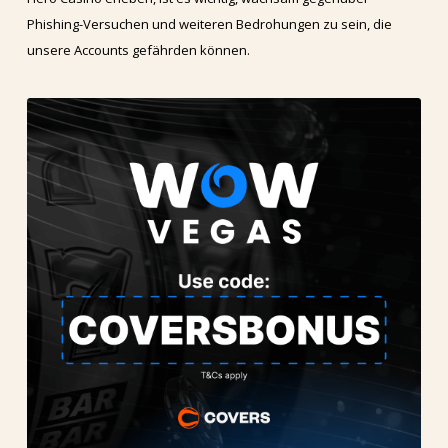
Phishing-Versuchen und weiteren Bedrohungen zu sein, die
unsere Accounts gefährden können.