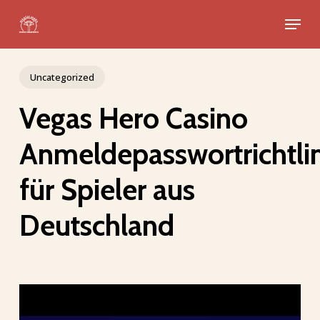
Skip
Menu
to
Close
main
Menu
content
Uncategorized
Vegas Hero Casino
Anmeldepasswortrichtli
für Spieler aus
Deutschland