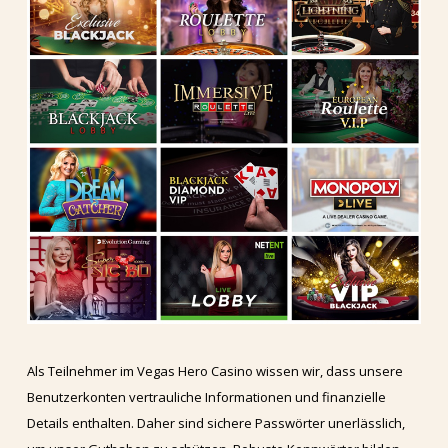
Als Teilnehmer im Vegas Hero Casino wissen wir, dass unsere
Benutzerkonten vertrauliche Informationen und finanzielle
Details enthalten. Daher sind sichere Passwörter unerlässlich,