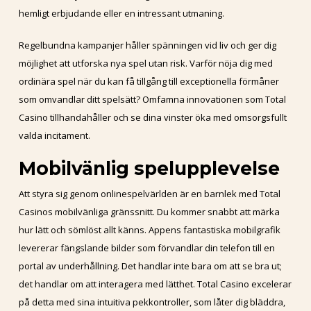
hemligt erbjudande eller en intressant utmaning.
Regelbundna kampanjer håller spänningen vid liv och ger dig
möjlighet att utforska nya spel utan risk. Varför nöja dig med
ordinära spel när du kan få tillgång till exceptionella förmåner
som omvandlar ditt spelsätt? Omfamna innovationen som Total
Casino tillhandahåller och se dina vinster öka med omsorgsfullt
valda incitament.
Mobilvänlig spelupplevelse
Att styra sig genom onlinespelvärlden är en barnlek med Total
Casinos mobilvänliga gränssnitt. Du kommer snabbt att märka
hur lätt och sömlöst allt känns. Appens fantastiska mobilgrafik
levererar fängslande bilder som förvandlar din telefon till en
portal av underhållning. Det handlar inte bara om att se bra ut;
det handlar om att interagera med lätthet. Total Casino excelerar
på detta med sina intuitiva pekkontroller, som låter dig bläddra,