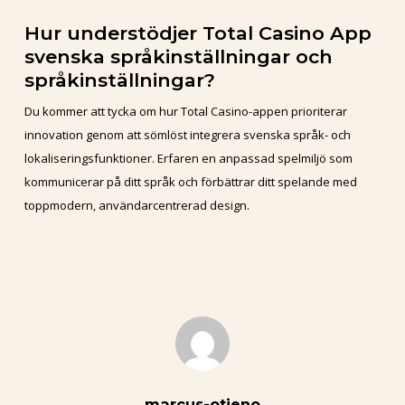
Hur understödjer Total Casino App
svenska språkinställningar och
språkinställningar?
Du kommer att tycka om hur Total Casino-appen prioriterar
innovation genom att sömlöst integrera svenska språk- och
lokaliseringsfunktioner. Erfaren en anpassad spelmiljö som
kommunicerar på ditt språk och förbättrar ditt spelande med
toppmodern, användarcentrerad design.
marcus-otieno