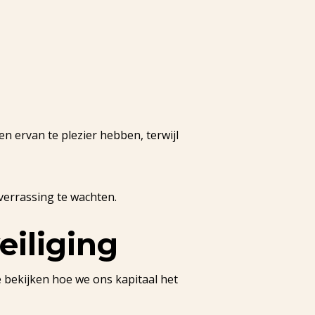
 ervan te plezier hebben, terwijl
verrassing te wachten.
iliging
e bekijken hoe we ons kapitaal het