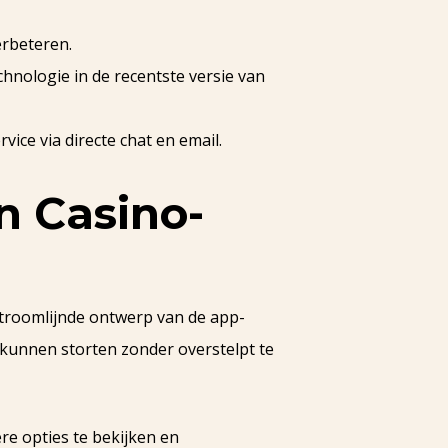
erbeteren.
chnologie in de recentste versie van
ice via directe chat en email.
n Casino-
stroomlijnde ontwerp van de app-
kunnen storten zonder overstelpt te
re opties te bekijken en