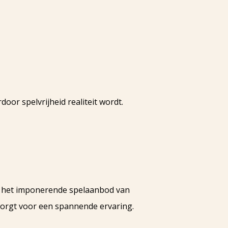
or spelvrijheid realiteit wordt.
om het imponerende spelaanbod van
zorgt voor een spannende ervaring.