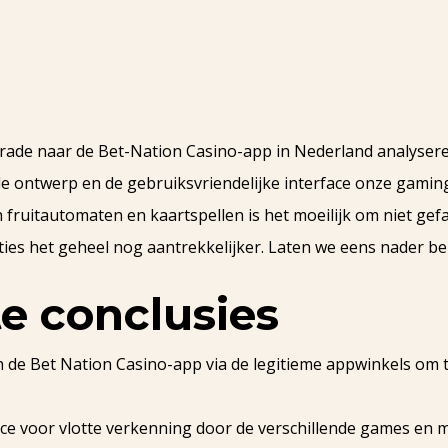
grade naar de Bet-Nation Casino-app in Nederland analyser
e ontwerp en de gebruiksvriendelijke interface onze gamin
 fruitautomaten en kaartspellen is het moeilijk om niet ge
ies het geheel nog aantrekkelijker. Laten we eens nader be
te conclusies
 de Bet Nation Casino-app via de legitieme appwinkels om 
ace voor vlotte verkenning door de verschillende games en m