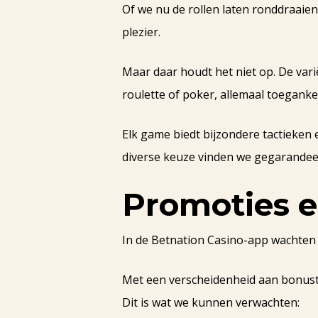
Of we nu de rollen laten ronddraaien
plezier.
Maar daar houdt het niet op. De vari
roulette of poker, allemaal toegankel
Elk game biedt bijzondere tactieken
diverse keuze vinden we gegarandeer
Promoties 
In de Betnation Casino-app wachten 
Met een verscheidenheid aan bonust
Dit is wat we kunnen verwachten: