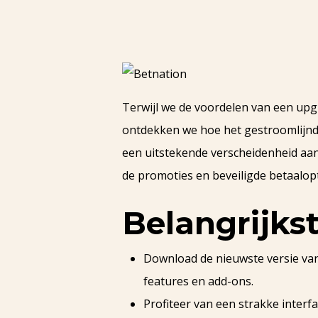
Terwijl we de voordelen van een up
ontdekken we hoe het gestroomlijnd
een uitstekende verscheidenheid aan
de promoties en beveiligde betaalopt
Belangrijks
Download de nieuwste versie van
features en add-ons.
Profiteer van een strakke interf