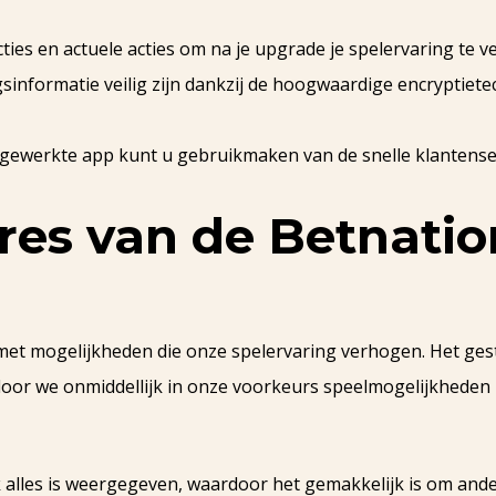
ies en actuele acties om na je upgrade je spelervaring te v
sinformatie veilig zijn dankzij de hoogwaardige encryptiete
gewerkte app kunt u gebruikmaken van de snelle klantenserv
res van de Betnatio
met mogelijkheden die onze spelervaring verhogen. Het ge
oor we onmiddellijk in onze voorkeurs speelmogelijkheden 
 alles is weergegeven, waardoor het gemakkelijk is om ande