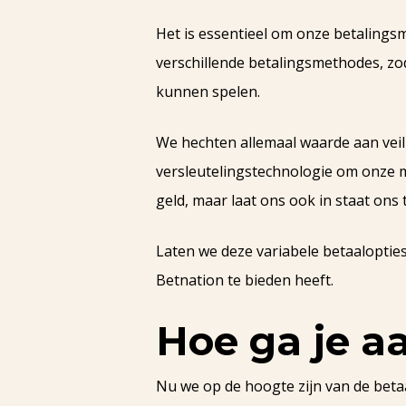
Het is essentieel om onze betalings
verschillende betalingsmethodes, zo
kunnen spelen.
We hechten allemaal waarde aan veil
versleutelingstechnologie om onze m
geld, maar laat ons ook in staat ons 
Laten we deze variabele betaalopti
Betnation te bieden heeft.
Hoe ga je a
Nu we op de hoogte zijn van de beta