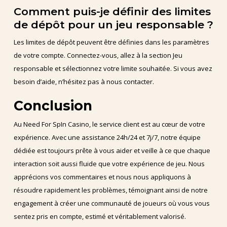
Comment puis-je définir des limites
de dépôt pour un jeu responsable ?
Les limites de dépôt peuvent être définies dans les paramètres
de votre compte. Connectez-vous, allez à la section Jeu
responsable et sélectionnez votre limite souhaitée. Si vous avez
besoin d’aide, n’hésitez pas à nous contacter.
Conclusion
Au Need For SpIn Casino, le service client est au cœur de votre
expérience. Avec une assistance 24h/24 et 7j/7, notre équipe
dédiée est toujours prête à vous aider et veille à ce que chaque
interaction soit aussi fluide que votre expérience de jeu. Nous
apprécions vos commentaires et nous nous appliquons à
résoudre rapidement les problèmes, témoignant ainsi de notre
engagement à créer une communauté de joueurs où vous vous
sentez pris en compte, estimé et véritablement valorisé.