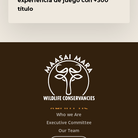
experiencia de juego con +300
Con
título
casino
caliente
login,
desata
una
experiencia
de
juego
con
+300
título
ABOUT
US
Who we Are
Executive Committee
Our Team