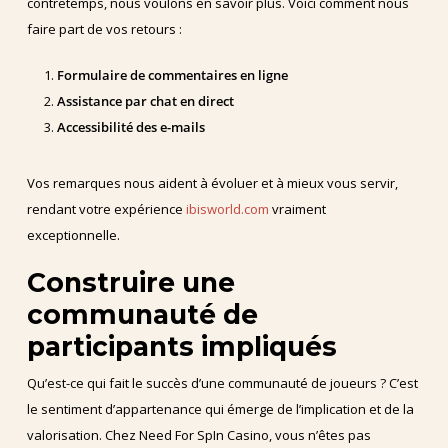
contretemps, nous voulons en savoir plus. Voici comment nous
faire part de vos retours :
Formulaire de commentaires en ligne
Assistance par chat en direct
Accessibilité des e-mails
Vos remarques nous aident à évoluer et à mieux vous servir,
rendant votre expérience
ibisworld.com
vraiment
exceptionnelle.
Construire une
communauté de
participants impliqués
Qu’est-ce qui fait le succès d’une communauté de joueurs ? C’est
le sentiment d’appartenance qui émerge de l’implication et de la
valorisation. Chez Need For SpIn Casino, vous n’êtes pas