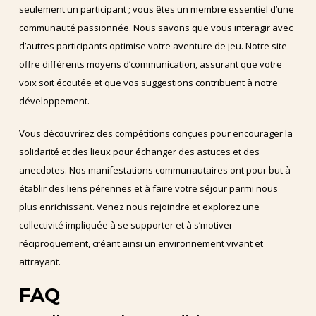
seulement un participant ; vous êtes un membre essentiel d’une
communauté passionnée. Nous savons que vous interagir avec
d’autres participants optimise votre aventure de jeu. Notre site
offre différents moyens d’communication, assurant que votre
voix soit écoutée et que vos suggestions contribuent à notre
développement.
Vous découvrirez des compétitions conçues pour encourager la
solidarité et des lieux pour échanger des astuces et des
anecdotes. Nos manifestations communautaires ont pour but à
établir des liens pérennes et à faire votre séjour parmi nous
plus enrichissant. Venez nous rejoindre et explorez une
collectivité impliquée à se supporter et à s’motiver
réciproquement, créant ainsi un environnement vivant et
attrayant.
FAQ