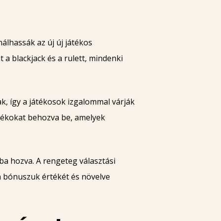
álhassák az új új játékos
 a blackjack és a rulett, mindenki
, így a játékosok izgalommal várják
játékokat behozva be, amelyek
kba hozva. A rengeteg választási
a bónuszuk értékét és növelve