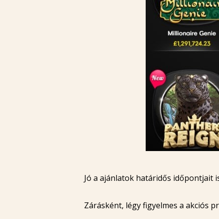
Jó a ajánlatok határidős időpontjait i
Zárásként, légy figyelmes a akciós p