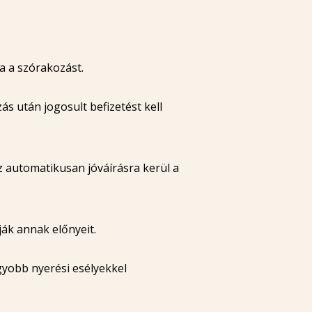
a a szórakozást.
ás után jogosult befizetést kell
 automatikusan jóváírásra kerül a
ák annak előnyeit.
gyobb nyerési esélyekkel