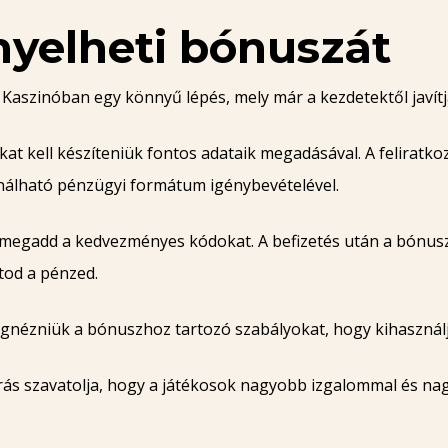
yelheti bónuszát
 Kaszinóban egy könnyű lépés, mely már a kezdetektől javítj
okat kell készíteniük fontos adataik megadásával. A feliratkoz
nálható pénzügyi formátum igénybevételével.
megadd a kedvezményes kódokat. A befizetés után a bónusz
tod a pénzed.
egnézniük a bónuszhoz tartozó szabályokat, hogy kihasználj
járás szavatolja, hogy a játékosok nagyobb izgalommal és na