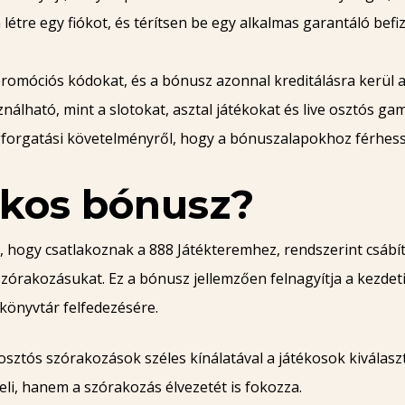
létre egy fiókot, és térítsen be egy alkalmas garantáló befi
romóciós kódokat, és a bónusz azonnal kreditálásra kerül a
álható, mint a slotokat, asztal játékokat és live osztós ga
forgatási követelményről, hogy a bónuszalapokhoz férhess
tékos bónusz?
 hogy csatlakoznak a 888 Játékteremhez, rendszerint csábító
szórakozásukat. Ez a bónusz jellemzően felnagyítja a kezdet
könyvtár felfedezésére.
 osztós szórakozások széles kínálatával a játékosok kiválasz
li, hanem a szórakozás élvezetét is fokozza.