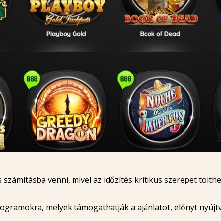
s számításba venni, mivel az időzítés kritikus szerepet tölthe
rogramokra, melyek támogathatják a ajánlatot, előnyt nyújtv