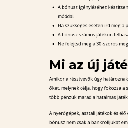
A bónusz igényléséhez készítsen 
móddal.
Ha szükséges esetén írd meg a p
A bónusz számos játékon felhaszn
Ne felejtsd meg a 30-szoros meg
Mi az új já
Amikor a résztvevők úgy határoznak,
őket, melynek célja, hogy fokozza a 
több pénzük marad a hatalmas játék
A nyerőgépek, asztali játékok és élő
bónusz nem csak a bankrolljukat eme