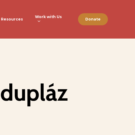
Work with Us
Resources
Donate
gdupláz