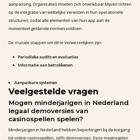
aanpassing. Organisaties moeten zich onwrikbaar blijven richten
op de integratie van wettelijke vereisten in hun operationele
structuren, zodat alle elementen van hun app aan de
momenteel geldende normen voldoen.
De cruciale stappen om dit te verwezenlijken zijn:
Periodieke audits en evaluaties
Informatie aan betrokkenen
Aanpasbare systemen
Veelgestelde vragen
Mogen minderjarigen in Nederland
legaal demoversies van
casinospellen spelen?
Minderjarigen in Nederland hebben beperkingen bij de toegang
tot online casinospellen, zelfs demoversies. Deze maatregelen