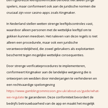
Een rigoureuze leeftijdsverificatie behoedt niet alleen jonge
spelers, maar conformeert ook aan de juridische normen die
cruciaal zijn voor casino-apps zoals Kingmaker.
In Nederland stellen wetten strenge leeftijdscontroles vast,
waardoor alleen personen met de wettelijke leeftijd om te
gokken kunnen meedoen. Het naleven van deze regels is niet
alleen een procedurele, maar ook een juridische
verantwoordelijkheid, die zowel gebruikers als exploitanten
beschermt tegen mogelijke wettelijke consequenties.
Door strenge verificatieprocedures te implementeren,
conformeert Kingmaker aan de landelijke wetgeving die is
ontworpen om wedden door minderjarigen te verhinderen en
een rechtvaardige spelomgeving
https://www.gamblingcommission.gov.uk/about-us/guide/what-
we-regulate
te garanderen. Deze conformiteit bevordert de
bedrijfs betrouwbaarheid van de app en maakt het mogelijk