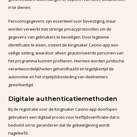
in te dienen.
Persoonsgegevens zijn essentieel voor bevestiging, maar
worden verwerkt met strenge privacyprotocollen om de
gegevens van gebruikers te beveiligen. Door legitieme
identificatie te eisen, creëert de Kingmaker Casino-app een
veilige setting, waardoor alleen geautoriseerde personen van
het programma kunnen profiteren. Hiermee worden juridische
verantwoordelijkheden gehandhaafd en tegelijkertijd de
autonomie en het vrijetijdsbesteding van deelnemers
geëerbiedigd.
Digitale authenticatiemethoden
Bij de registratie voor de Kingmaker Casino-app doorlopen
gebruikers een digitaal proces voor leeftijdsverificatie dat is
bedoeld om te garanderen dat de gokwetgeving wordt
nageleefd.