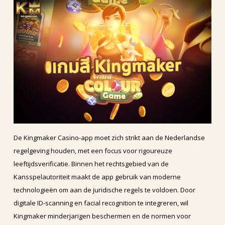
De Kingmaker Casino-app moet zich strikt aan de Nederlandse
regelgeving houden, met een focus voor rigoureuze
leeftijdsverificatie. Binnen het rechtsgebied van de
Kansspelautoriteit maakt de app gebruik van moderne
technologieën om aan de juridische regels te voldoen. Door
digitale ID-scanning en facial recognition te integreren, wil
Kingmaker minderjarigen beschermen en de normen voor