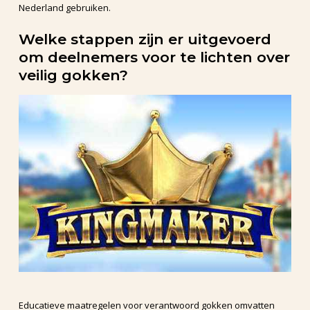
Nederland gebruiken.
Welke stappen zijn er uitgevoerd
om deelnemers voor te lichten over
veilig gokken?
Educatieve maatregelen voor verantwoord gokken omvatten