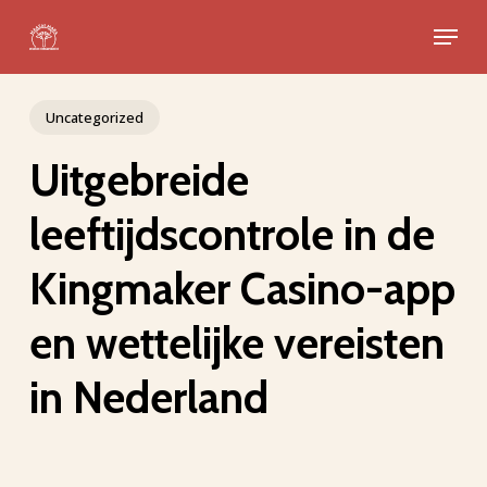
Skip
Menu
to
Close
main
Menu
content
Uncategorized
Uitgebreide
leeftijdscontrole in de
Kingmaker Casino-app
en wettelijke vereisten
in Nederland