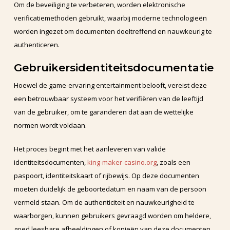
Om de beveiliging te verbeteren, worden elektronische
verificatiemethoden gebruikt, waarbij moderne technologieën
worden ingezet om documenten doeltreffend en nauwkeurig te
authenticeren.
Gebruikersidentiteitsdocumentatie
Hoewel de game-ervaring entertainment belooft, vereist deze
een betrouwbaar systeem voor het verifiëren van de leeftijd
van de gebruiker, om te garanderen dat aan de wettelijke
normen wordt voldaan.
Het proces begint met het aanleveren van valide
identiteitsdocumenten,
king-maker-casino.org
, zoals een
paspoort, identiteitskaart of rijbewijs. Op deze documenten
moeten duidelijk de geboortedatum en naam van de persoon
vermeld staan. Om de authenticiteit en nauwkeurigheid te
waarborgen, kunnen gebruikers gevraagd worden om heldere,
goed leesbare afbeeldingen of kopieën van deze documenten