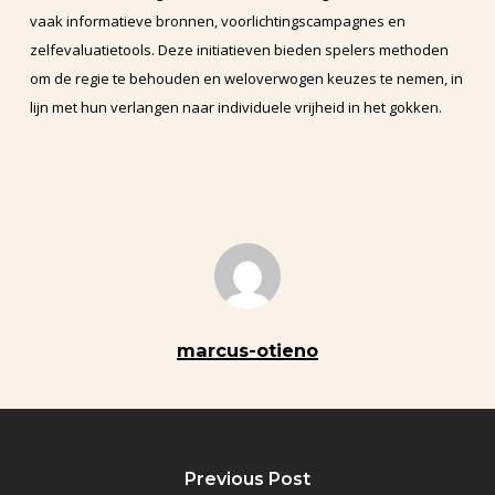
vaak informatieve bronnen, voorlichtingscampagnes en
zelfevaluatietools. Deze initiatieven bieden spelers methoden
om de regie te behouden en weloverwogen keuzes te nemen, in
lijn met hun verlangen naar individuele vrijheid in het gokken.
marcus-otieno
Previous Post