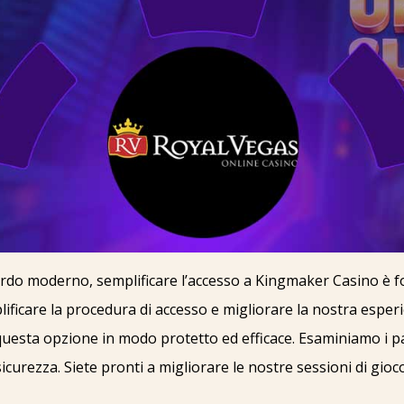
ardo moderno, semplificare l’accesso a Kingmaker Casino è f
ificare la procedura di accesso e migliorare la nostra esper
questa opzione in modo protetto ed efficace. Esaminiamo i 
icurezza. Siete pronti a migliorare le nostre sessioni di gioc