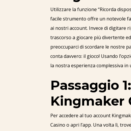
Utilizzare la funzione “Ricorda disp
facile strumento offre un notevole fa
ai nostri account. Invece di digitare
trascorso a giocare più divertente ed
preoccuparci di scordare le nostre p
conta davvero: il gioco! Usando l’op
la nostra esperienza complessiva in 
Passaggio 1
Kingmaker 
Per accedere al tuo account Kingmaker
Casino o apri l’app. Una volta lì, tro