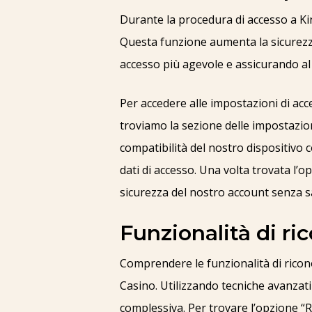
Durante la procedura di accesso a Ki
Questa funzione aumenta la sicurezza 
accesso più agevole e assicurando al
Per accedere alle impostazioni di acc
troviamo la sezione delle impostazion
compatibilità del nostro dispositivo c
dati di accesso. Una volta trovata l’op
sicurezza del nostro account senza sac
Funzionalità di ri
Comprendere le funzionalità di ricon
Casino. Utilizzando tecniche avanzati 
complessiva. Per trovare l’opzione “