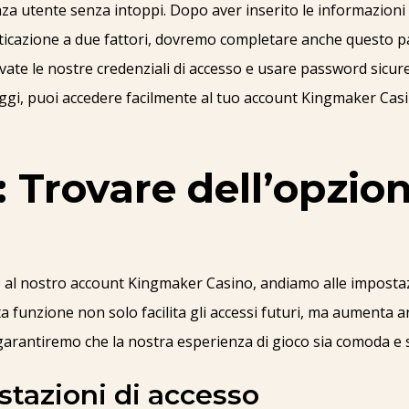
za utente senza intoppi. Dopo aver inserito le informazioni ri
enticazione a due fattori, dovremo completare anche questo 
ervate le nostre credenziali di accesso e usare password sic
gi, puoi accedere facilmente al tuo account Kingmaker Casi
 Trovare dell’opzio
 al nostro account Kingmaker Casino, andiamo alle impostaz
ta funzione non solo facilita gli accessi futuri, ma aumenta a
, garantiremo che la nostra esperienza di gioco sia comoda e 
stazioni di accesso