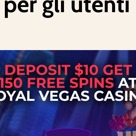
er gli utenti i