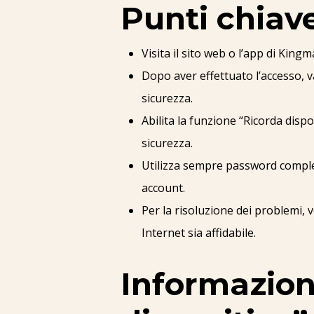
Punti chiav
Visita il sito web o l’app di Kin
Dopo aver effettuato l’accesso, va
sicurezza.
Abilita la funzione “Ricorda dispo
sicurezza.
Utilizza sempre password comples
account.
Per la risoluzione dei problemi, v
Internet sia affidabile.
Informazion