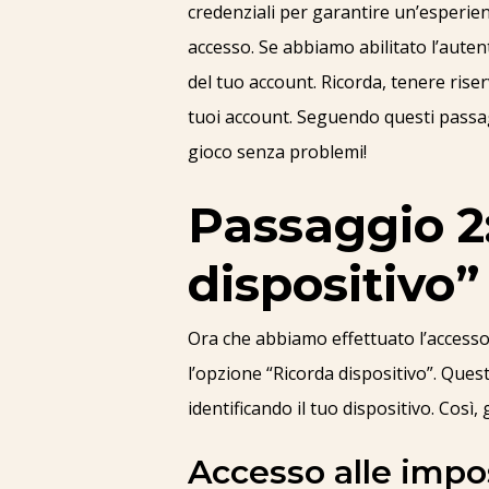
credenziali per garantire un’esperien
accesso. Se abbiamo abilitato l’aut
del tuo account. Ricorda, tenere ris
tuoi account. Seguendo questi passag
gioco senza problemi!
Passaggio 2:
dispositivo”
Ora che abbiamo effettuato l’accesso
l’opzione “Ricorda dispositivo”. Ques
identificando il tuo dispositivo. Così
Accesso alle impo