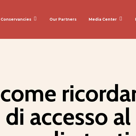
 Conservancies
Media Center
Our Partners
 come ricordar
 di accesso al