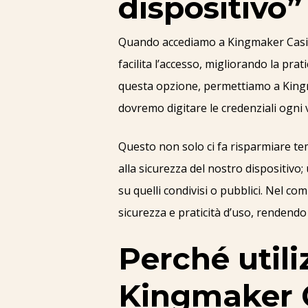
dispositivo”
Quando accediamo a Kingmaker Casino
facilita l’accesso, migliorando la pr
questa opzione, permettiamo a Kingmak
dovremo digitare le credenziali ogni v
Questo non solo ci fa risparmiare te
alla sicurezza del nostro dispositivo;
su quelli condivisi o pubblici. Nel 
sicurezza e praticità d’uso, rendendo l
Perché utili
Kingmaker 