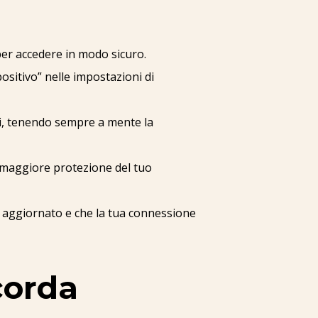
 per accedere in modo sicuro.
positivo” nelle impostazioni di
turi, tenendo sempre a mente la
a maggiore protezione del tuo
sia aggiornato e che la tua connessione
corda