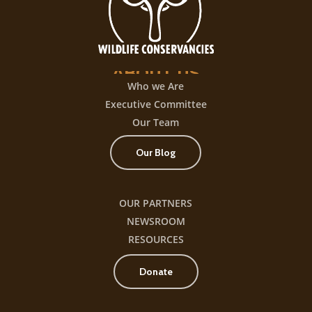
+300
título
ABOUT
US
Who we Are
Executive Committee
Our Team
Our Blog
OUR PARTNERS
NEWSROOM
RESOURCES
Donate