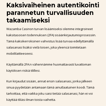
Kaksivaiheinen autentikointi
parannetun turvallisuuden
takaamiseksi
Wazamba Casinon turvan lisäämiseksi olemme integroineet
kaksitasoisen todennuksen (2FA) sisäänkirjautumisprosessiin.
Tämä kaksikerroksinen vahvistus lisää turvaa edellyttämällä
salasanasi lisäksi vielä toisen, joka yleensä toimitetaan
mobiililaitteeseesi.
Käyttämällä 2FA:n vähennämme huomattavasti luvattoman
käytöksen riskiä tilillesi.
Kun kirjaudut sisään, annat ensin salasanasi, jonka jälkeen
sinua pyydetään antamaan tämä ainutlaatuinen koodi. Tämä
tarkoittaa, että vaikka joku saisi tietää salasanasi, hän ei voi
käyttää tiliäsi ilman toista vaihetta.