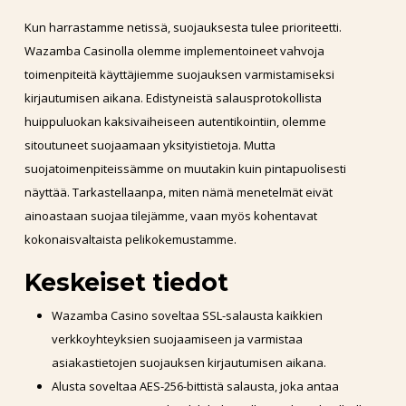
Kun harrastamme netissä, suojauksesta tulee prioriteetti.
Wazamba Casinolla olemme implementoineet vahvoja
toimenpiteitä käyttäjiemme suojauksen varmistamiseksi
kirjautumisen aikana. Edistyneistä salausprotokollista
huippuluokan kaksivaiheiseen autentikointiin, olemme
sitoutuneet suojaamaan yksityistietoja. Mutta
suojatoimenpiteissämme on muutakin kuin pintapuolisesti
näyttää. Tarkastellaanpa, miten nämä menetelmät eivät
ainoastaan suojaa tilejämme, vaan myös kohentavat
kokonaisvaltaista pelikokemustamme.
Keskeiset tiedot
Wazamba Casino soveltaa SSL-salausta kaikkien
verkkoyhteyksien suojaamiseen ja varmistaa
asiakastietojen suojauksen kirjautumisen aikana.
Alusta soveltaa AES-256-bittistä salausta, joka antaa