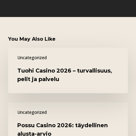
You May Also Like
Tuohi
Uncategorized
Casino
2026
Tuohi Casino 2026 – turvallisuus,
–
pelit ja palvelu
turvallisuus,
pelit
ja
Possu
palvelu
Uncategorized
Casino
2026:
Possu Casino 2026: täydellinen
täydellinen
alusta-arvio