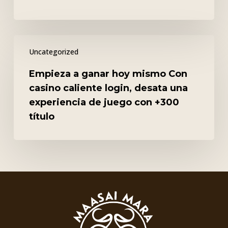
alusta-
arvio
Empieza
Uncategorized
a
ganar
Empieza a ganar hoy mismo Con
hoy
casino caliente login, desata una
mismo
experiencia de juego con +300
Con
título
casino
caliente
login,
desata
una
experiencia
de
juego
con