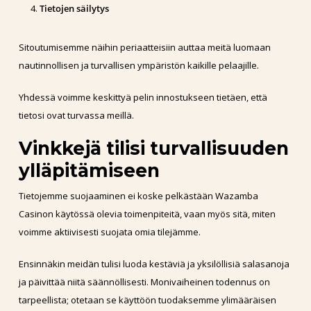
Tietojen säilytys
Sitoutumisemme näihin periaatteisiin auttaa meitä luomaan
nautinnollisen ja turvallisen ympäristön kaikille pelaajille.
Yhdessä voimme keskittyä pelin innostukseen tietäen, että
tietosi ovat turvassa meillä.
Vinkkejä tilisi turvallisuuden
ylläpitämiseen
Tietojemme suojaaminen ei koske pelkästään Wazamba
Casinon käytössä olevia toimenpiteitä, vaan myös sitä, miten
voimme aktiivisesti suojata omia tilejämme.
Ensinnäkin meidän tulisi luoda kestäviä ja yksilöllisiä salasanoja
ja päivittää niitä säännöllisesti. Monivaiheinen todennus on
tarpeellista; otetaan se käyttöön tuodaksemme ylimääräisen