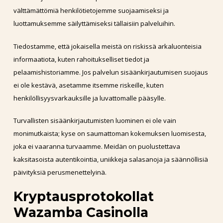
välttämättömiä henkilötietojemme suojaamiseksi ja
luottamuksemme säilyttämiseksi tällaisiin palveluihin.
Tiedostamme, että jokaisella meistä on riskissä arkaluonteisia
informaatiota, kuten rahoitukselliset tiedot ja
pelaamishistoriamme. Jos palvelun sisäänkirjautumisen suojaus
ei ole kestävä, asetamme itsemme riskeille, kuten
henkilöllisyysvarkauksille ja luvattomalle pääsylle.
Turvallisten sisäänkirjautumisten luominen ei ole vain
monimutkaista; kyse on saumattoman kokemuksen luomisesta,
joka ei vaaranna turvaamme. Meidän on puolustettava
kaksitasoista autentikointia, uniikkeja salasanoja ja säännöllisiä
päivityksiä perusmenettelyinä.
Kryptausprotokollat
Wazamba Casinolla