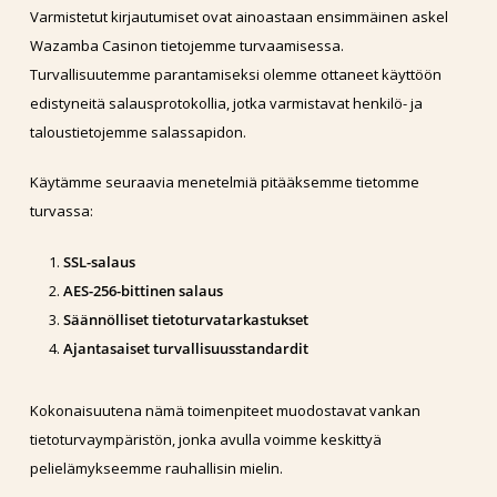
Varmistetut kirjautumiset ovat ainoastaan ensimmäinen askel
Wazamba Casinon tietojemme turvaamisessa.
Turvallisuutemme parantamiseksi olemme ottaneet käyttöön
edistyneitä salausprotokollia, jotka varmistavat henkilö- ja
taloustietojemme salassapidon.
Käytämme seuraavia menetelmiä pitääksemme tietomme
turvassa:
SSL-salaus
AES-256-bittinen salaus
Säännölliset tietoturvatarkastukset
Ajantasaiset turvallisuusstandardit
Kokonaisuutena nämä toimenpiteet muodostavat vankan
tietoturvaympäristön, jonka avulla voimme keskittyä
pelielämykseemme rauhallisin mielin.