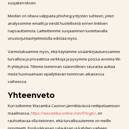
suojakerroksen.
Meidän on oltava valppaita phishing-yritysten suhteen, joten
analysoimme emailit ja viestit huolellisesti ennen linkkien
napsauttamista. Laitteittemme suojaaminen luotettavalla
virustorjuntaohjelmistolla edistää myös.
Varmistakaamme myös, että käytämme sisäänkirjautuessamme
turvallisia ja privaattisia verkkoja ja pysymme poissa avoimia Wi-
Fi-yhteyksiä. Tilimme toiminnan säännöllinen seuranta auttaa
meitä huomaamaan epäilyttävän toiminnan aikaisessa
vaiheessa.
Yhteenveto
Kun tutkimme Wazamba Casinon jännittävässä nettipelaamisen
maailmassa,
https://wazamba-online.com/fi/login/
, on
rauhoittavaa olla tietoinen, että turvallisuutemme on meille
prioriteetti. Ensiluokkaisen salauksen ja kahden vaiheen