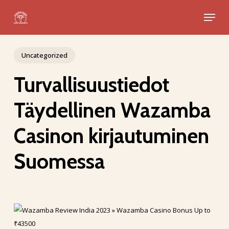
Skip
Menu
to
Close
main
Menu
content
Uncategorized
Turvallisuustiedot
Täydellinen Wazamba
Casinon kirjautuminen
Suomessa