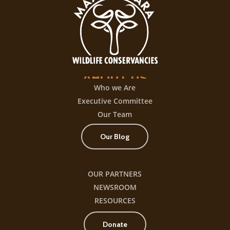
juego
con
+300
título
ABOUT
US
Who we Are
Executive Committee
Our Team
Our Blog
OUR PARTNERS
NEWSROOM
RESOURCES
Donate