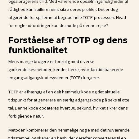
også brugerens tillid. Med varierende opsætningsmuligheder til
rådighed kan spillere nemt sikre deres profiler. Det er dog
afgørende for spillerne at begribe hele TOTP-processen. Hvad
for nogle udfordringer kan de møde på denne rejse?
Forståelse af TOTP og dens
funktionalitet
Mens mange brugere er fortrolig med diverse
godkendelsesmetoder, kender færre, hvordan tidsbaserede
engangsadgangskodesystemer (TOTP) fungerer.
TOTP er afhængig af en delt hemmelig kode og det aktuelle
tidspunkt for at generere en særlig adgangskode på seks til otte
tal. Denne kode opdateres hvert 30. sekund, hvilket sikrer dens
forbigående natur.
Metoden kombinerer den hemmelige nøgle med det nuværende
tidsstempel og skaber en hash, der derefter konverteres til en