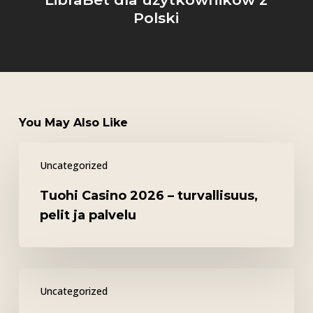
Polski
You May Also Like
Tuohi
Uncategorized
Casino
2026
Tuohi Casino 2026 – turvallisuus,
–
pelit ja palvelu
turvallisuus,
pelit
ja
Possu
palvelu
Uncategorized
Casino
2026: