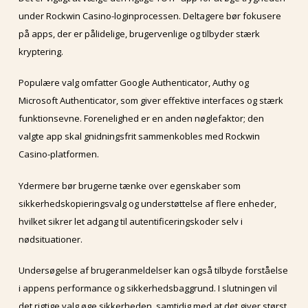
under Rockwin Casino-loginprocessen. Deltagere bør fokusere
på apps, der er pålidelige, brugervenlige og tilbyder stærk
kryptering.
Populære valg omfatter Google Authenticator, Authy og
Microsoft Authenticator, som giver effektive interfaces og stærk
funktionsevne. Forenelighed er en anden nøglefaktor; den
valgte app skal gnidningsfrit sammenkobles med Rockwin
Casino-platformen.
Ydermere bør brugerne tænke over egenskaber som
sikkerhedskopieringsvalg og understøttelse af flere enheder,
hvilket sikrer let adgang til autentificeringskoder selv i
nødsituationer.
Undersøgelse af brugeranmeldelser kan også tilbyde forståelse
i appens performance og sikkerhedsbaggrund. I slutningen vil
det rigtige valg øge sikkerheden, samtidig med at det giver størst