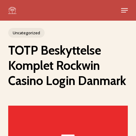
Skip
Menu
to
Close
main
Menu
content
Uncategorized
TOTP Beskyttelse
Komplet Rockwin
Casino Login Danmark