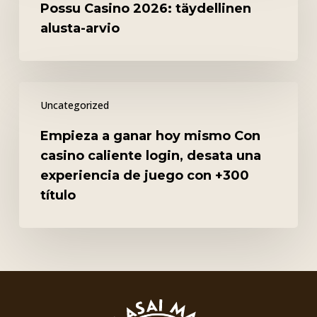
Possu Casino 2026: täydellinen
täydellinen
alusta-arvio
alusta-
arvio
Empieza
Uncategorized
a
ganar
Empieza a ganar hoy mismo Con
hoy
casino caliente login, desata una
mismo
experiencia de juego con +300
Con
título
casino
caliente
login,
desata
una
experiencia
de