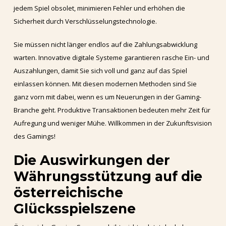
jedem Spiel obsolet, minimieren Fehler und erhöhen die
Sicherheit durch Verschlüsselungstechnologie.
Sie müssen nicht länger endlos auf die Zahlungsabwicklung
warten. Innovative digitale Systeme garantieren rasche Ein- und
Auszahlungen, damit Sie sich voll und ganz auf das Spiel
einlassen können. Mit diesen modernen Methoden sind Sie
ganz vorn mit dabei, wenn es um Neuerungen in der Gaming-
Branche geht. Produktive Transaktionen bedeuten mehr Zeit für
Aufregung und weniger Mühe. Willkommen in der Zukunftsvision
des Gamings!
Die Auswirkungen der
Währungsstützung auf die
österreichische
Glücksspielszene