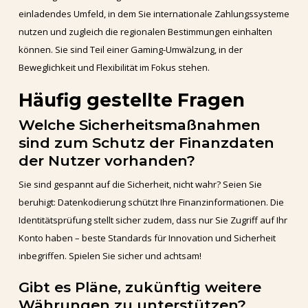
einladendes Umfeld, in dem Sie internationale Zahlungssysteme
nutzen und zugleich die regionalen Bestimmungen einhalten
können. Sie sind Teil einer Gaming-Umwälzung, in der
Beweglichkeit und Flexibilität im Fokus stehen.
Häufig gestellte Fragen
Welche Sicherheitsmaßnahmen
sind zum Schutz der Finanzdaten
der Nutzer vorhanden?
Sie sind gespannt auf die Sicherheit, nicht wahr? Seien Sie
beruhigt: Datenkodierung schützt Ihre Finanzinformationen. Die
Identitätsprüfung stellt sicher zudem, dass nur Sie Zugriff auf Ihr
Konto haben – beste Standards für Innovation und Sicherheit
inbegriffen. Spielen Sie sicher und achtsam!
Gibt es Pläne, zukünftig weitere
Währungen zu unterstützen?