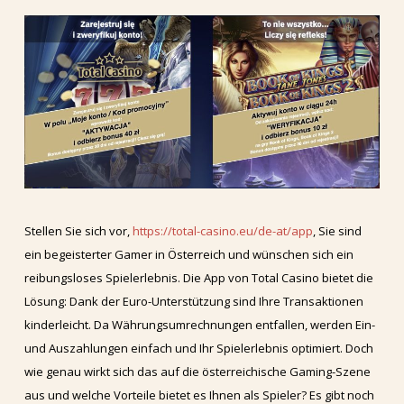
Stellen Sie sich vor,
https://total-casino.eu/de-at/app
, Sie sind
ein begeisterter Gamer in Österreich und wünschen sich ein
reibungsloses Spielerlebnis. Die App von Total Casino bietet die
Lösung: Dank der Euro-Unterstützung sind Ihre Transaktionen
kinderleicht. Da Währungsumrechnungen entfallen, werden Ein-
und Auszahlungen einfach und Ihr Spielerlebnis optimiert. Doch
wie genau wirkt sich das auf die österreichische Gaming-Szene
aus und welche Vorteile bietet es Ihnen als Spieler? Es gibt noch