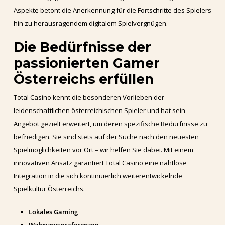
Aspekte betont die Anerkennung für die Fortschritte des Spielers
hin zu herausragendem digitalem Spielvergnügen.
Die Bedürfnisse der
passionierten Gamer
Österreichs erfüllen
Total Casino kennt die besonderen Vorlieben der
leidenschaftlichen österreichischen Spieler und hat sein
Angebot gezielt erweitert, um deren spezifische Bedürfnisse zu
befriedigen. Sie sind stets auf der Suche nach den neuesten
Spielmöglichkeiten vor Ort – wir helfen Sie dabei. Mit einem
innovativen Ansatz garantiert Total Casino eine nahtlose
Integration in die sich kontinuierlich weiterentwickelnde
Spielkultur Österreichs.
Lokales Gaming
Währungspräferenzen