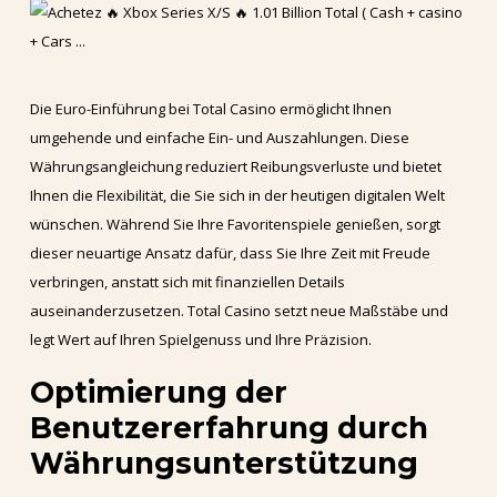
Die Euro-Einführung bei Total Casino ermöglicht Ihnen
umgehende und einfache Ein- und Auszahlungen. Diese
Währungsangleichung reduziert Reibungsverluste und bietet
Ihnen die Flexibilität, die Sie sich in der heutigen digitalen Welt
wünschen. Während Sie Ihre Favoritenspiele genießen, sorgt
dieser neuartige Ansatz dafür, dass Sie Ihre Zeit mit Freude
verbringen, anstatt sich mit finanziellen Details
auseinanderzusetzen. Total Casino setzt neue Maßstäbe und
legt Wert auf Ihren Spielgenuss und Ihre Präzision.
Optimierung der
Benutzererfahrung durch
Währungsunterstützung