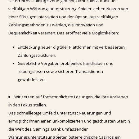
Österreichs Gaming-Szene gedeiht, nicht zuletzt dank der
vielfältigen Währungsunterstützung. Spieler ziehen Nutzen von
einer flüssigen Interaktion und der Option, aus vielfältigen
Zahlungsmethoden zu wählen, die Innovation und
Bequemlichkeit vereinen. Das eröffnet viele Möglichkeiten:
Entdeckung neuer digitaler Plattformen mit verbesserten
Zahlungsstrukturen.
Gesetzliche Vorgaben problemlos handhaben und
reibungslosen sowie sicheren Transaktionen
gewährleisten.
Wir setzen auf fortschrittlichste Lösungen, die Ihre Vorlieben
in den Fokus stellen.
Das schnelllebige Umfeld unterstützt Neuerungen und
ermöglicht Ihnen einen unkomplizierten und geschützten Start in
die Welt des Gamings. Dank umfassender
Währungsunterstützung bieten österreichische Casinos ein