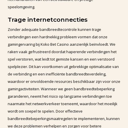
speelomgeving.
Trage internetconnecties
Zonder adequate bandbreedtecontrole kunnen trage
verbindingen een hardnekkig probleem vormen dat onze
gamingervaring bij Koko Bet Casino aanzienlijk beïnvloedt. We
raken vaak gefrustreerd doordat haperende verbindingen het
spel verstoren, wat leidt tot gemiste kansen en een verstoord
spelplezier. Dit kan voortkomen uit gebrekkige optimalisatie van
de verbinding en een inefficiënte bandbreedteverdeling,
waardoor er onvoldoende resources beschikbaar zijn voor onze
gamingactiviteiten. Wanneer we geen bandbreedtebeperking
garanderen, neemt het risico op langzame verbindingen toe
naarmate het netwerkverkeer toeneemt, waardoor het moeilijk
wordt om soepel te spelen. Door effectieve
bandbreedtebeperkingsmaatregelen te implementeren, kunnen
we deze problemen verhelpen en zorgen voor betere