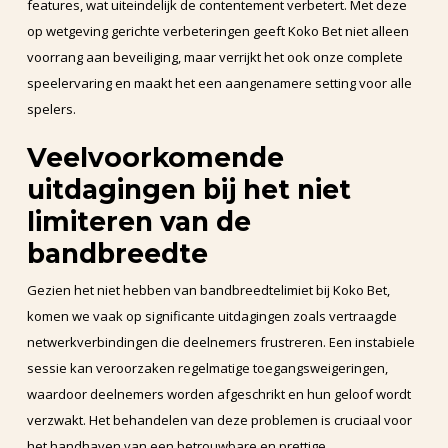
features, wat uiteindelijk de contentement verbetert. Met deze
op wetgeving gerichte verbeteringen geeft Koko Bet niet alleen
voorrang aan beveiliging, maar verrijkt het ook onze complete
speelervaring en maakt het een aangenamere setting voor alle
spelers.
Veelvoorkomende
uitdagingen bij het niet
limiteren van de
bandbreedte
Gezien het niet hebben van bandbreedtelimiet bij Koko Bet,
komen we vaak op significante uitdagingen zoals vertraagde
netwerkverbindingen die deelnemers frustreren. Een instabiele
sessie kan veroorzaken regelmatige toegangsweigeringen,
waardoor deelnemers worden afgeschrikt en hun geloof wordt
verzwakt. Het behandelen van deze problemen is cruciaal voor
het handhaven van een betrouwbare en prettige