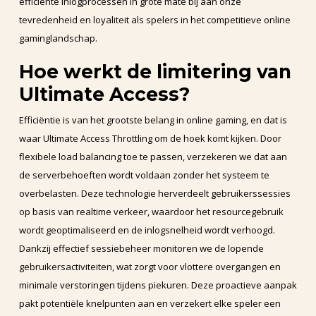
efficiënte inlogprocessen in grote mate bij aan onze
tevredenheid en loyaliteit als spelers in het competitieve online
gaminglandschap.
Hoe werkt de limitering van
Ultimate Access?
Efficiëntie is van het grootste belang in online gaming, en dat is
waar Ultimate Access Throttling om de hoek komt kijken. Door
flexibele load balancing toe te passen, verzekeren we dat aan
de serverbehoeften wordt voldaan zonder het systeem te
overbelasten. Deze technologie herverdeelt gebruikerssessies
op basis van realtime verkeer, waardoor het resourcegebruik
wordt geoptimaliseerd en de inlogsnelheid wordt verhoogd.
Dankzij effectief sessiebeheer monitoren we de lopende
gebruikersactiviteiten, wat zorgt voor vlottere overgangen en
minimale verstoringen tijdens piekuren. Deze proactieve aanpak
pakt potentiële knelpunten aan en verzekert elke speler een