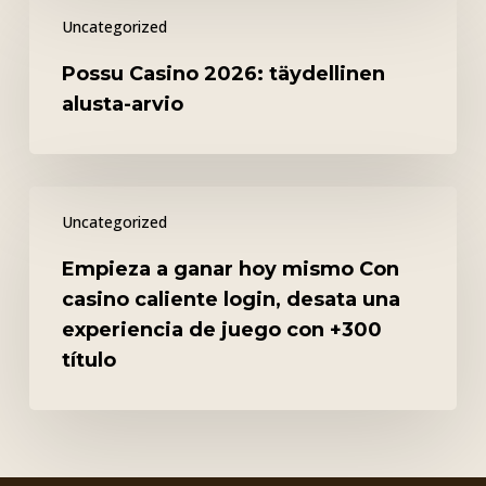
Possu
palvelu
Uncategorized
Casino
2026:
Possu Casino 2026: täydellinen
täydellinen
alusta-arvio
alusta-
arvio
Empieza
Uncategorized
a
ganar
Empieza a ganar hoy mismo Con
hoy
casino caliente login, desata una
mismo
experiencia de juego con +300
Con
título
casino
caliente
login,
desata
una