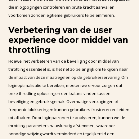
die inlogpogingen controleren en brute kracht aanvallen
voorkomen zonder legitieme gebruikers te belemmeren.
Verbetering van de user
experience door middel van
throttling
Hoewel het verbeteren van de beveiliging door middel van
throttling essentieel is, is het net zo belangrijk om te kijken naar
de impact van deze maatregelen op de gebruikerservaring. Om
loginoptimalisatie te bereiken, moeten we ervoor zorgen dat
onze throttling-oplossingen een balans vinden tussen
beveiliging en gebruiksgemak. Overmatige vertragingen of
frequente blokkeringen kunnen gebruikers frustreren en leiden
tot afhaken. Door loginpatronen te analyseren, kunnen we de
throttling-parameters nauwkeurig afstemmen, waardoor
onnodige wrijving wordt verminderd en tegelijkertijd een