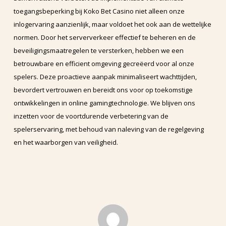
toegangsbeperking bij Koko Bet Casino niet alleen onze
inlogervaring aanzienlijk, maar voldoet het ook aan de wettelijke
normen. Door het serververkeer effectief te beheren en de
beveiligingsmaatregelen te versterken, hebben we een
betrouwbare en efficient omgeving gecreëerd voor al onze
spelers. Deze proactieve aanpak minimaliseert wachttijden,
bevordert vertrouwen en bereidt ons voor op toekomstige
ontwikkelingen in online gamingtechnologie. We blijven ons
inzetten voor de voortdurende verbetering van de
spelerservaring, met behoud van naleving van de regelgeving
en het waarborgen van veiligheid.