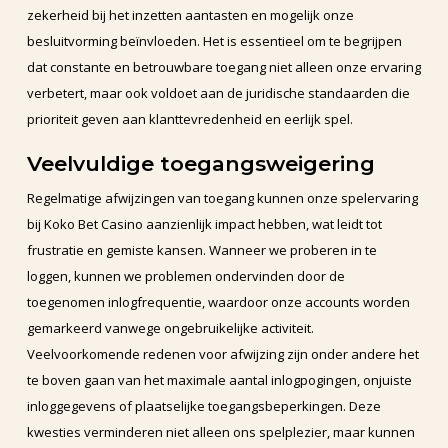
zekerheid bij het inzetten aantasten en mogelijk onze
besluitvorming beïnvloeden. Het is essentieel om te begrijpen
dat constante en betrouwbare toegang niet alleen onze ervaring
verbetert, maar ook voldoet aan de juridische standaarden die
prioriteit geven aan klanttevredenheid en eerlijk spel.
Veelvuldige toegangsweigering
Regelmatige afwijzingen van toegang kunnen onze spelervaring
bij Koko Bet Casino aanzienlijk impact hebben, wat leidt tot
frustratie en gemiste kansen. Wanneer we proberen in te
loggen, kunnen we problemen ondervinden door de
toegenomen inlogfrequentie, waardoor onze accounts worden
gemarkeerd vanwege ongebruikelijke activiteit.
Veelvoorkomende redenen voor afwijzing zijn onder andere het
te boven gaan van het maximale aantal inlogpogingen, onjuiste
inloggegevens of plaatselijke toegangsbeperkingen. Deze
kwesties verminderen niet alleen ons spelplezier, maar kunnen