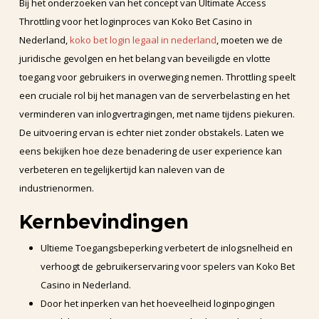
Bij het onderzoeken van het concept van Ultimate Access
Throttling voor het loginproces van Koko Bet Casino in
Nederland,
koko bet login legaal in nederland
, moeten we de
juridische gevolgen en het belang van beveiligde en vlotte
toegang voor gebruikers in overweging nemen. Throttling speelt
een cruciale rol bij het managen van de serverbelasting en het
verminderen van inlogvertragingen, met name tijdens piekuren.
De uitvoering ervan is echter niet zonder obstakels. Laten we
eens bekijken hoe deze benadering de user experience kan
verbeteren en tegelijkertijd kan naleven van de
industrienormen.
Kernbevindingen
Ultieme Toegangsbeperking verbetert de inlogsnelheid en
verhoogt de gebruikerservaring voor spelers van Koko Bet
Casino in Nederland.
Door het inperken van het hoeveelheid loginpogingen