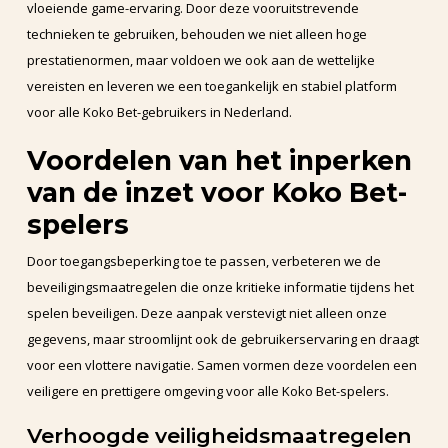
vloeiende game-ervaring. Door deze vooruitstrevende
technieken te gebruiken, behouden we niet alleen hoge
prestatienormen, maar voldoen we ook aan de wettelijke
vereisten en leveren we een toegankelijk en stabiel platform
voor alle Koko Bet-gebruikers in Nederland.
Voordelen van het inperken
van de inzet voor Koko Bet-
spelers
Door toegangsbeperking toe te passen, verbeteren we de
beveiligingsmaatregelen die onze kritieke informatie tijdens het
spelen beveiligen. Deze aanpak verstevigt niet alleen onze
gegevens, maar stroomlijnt ook de gebruikerservaring en draagt
voor een vlottere navigatie. Samen vormen deze voordelen een
veiligere en prettigere omgeving voor alle Koko Bet-spelers.
Verhoogde veiligheidsmaatregelen