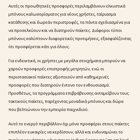
Αυτές οι προωθητικές προσφορές περιλαμβάνουν ελκυστικά
μπόνους καλωσορίσματος για νέους χρήστες, ταίριασμα
κατάθεσης και δωρεάν περιστροφές, τα πάντα σχεδιασμένα για
να προσελκύουν και να διατηρούν παίκτες. Διάφοροι τύποι
μπόνους καλύπτουν διαφορετικές προτιμήσεις, εξασφαλίζοντας
ότι προσφέρεται κάτι για όλους.
Για ενδεικτικά, οι χρήστες με μεγάλα στοιχήματα μπορούν να
χαρούν προσφορές επιστροφής μετρητών, ενώ οι
περιστασιακοί παίκτες αξιοποιούν από καθημερινές
προσφορές που διατηρούν έντονο τον ενθουσιασμό.
Προσθέτως, τα προγράμματα επιβράβευσης ανταμείβουν τους
τακτικούς παίκτες, παρέχοντας μοναδικά μπόνους και δώρα
που βελτιώνουν την εμπειρία παιχνιδιού.
Αυτό το ενεργό περιβάλλον όχι μόνο προσφέρει στους παίκτες
επιπλέον ευκαιρίες να κερδίσουν, αλλά και ενδυναμώνει το
πνεύμα κοινότητας, κάνοντας το Vulkan Casino πρώτη επιλογή