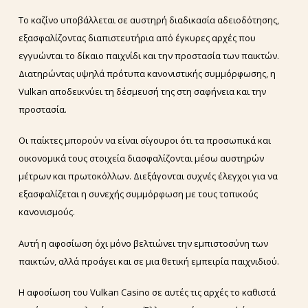
Το καζίνο υποβάλλεται σε αυστηρή διαδικασία αδειοδότησης,
εξασφαλίζοντας διαπιστευτήρια από έγκυρες αρχές που
εγγυώνται το δίκαιο παιχνίδι και την προστασία των παικτών.
Διατηρώντας υψηλά πρότυπα κανονιστικής συμμόρφωσης, η
Vulkan αποδεικνύει τη δέσμευσή της στη σαφήνεια και την
προστασία.
Οι παίκτες μπορούν να είναι σίγουροι ότι τα προσωπικά και
οικονομικά τους στοιχεία διασφαλίζονται μέσω αυστηρών
μέτρων και πρωτοκόλλων. Διεξάγονται συχνές έλεγχοι για να
εξασφαλίζεται η συνεχής συμμόρφωση με τους τοπικούς
κανονισμούς.
Αυτή η αφοσίωση όχι μόνο βελτιώνει την εμπιστοσύνη των
παικτών, αλλά προάγει και σε μια θετική εμπειρία παιχνιδιού.
Η αφοσίωση του Vulkan Casino σε αυτές τις αρχές το καθιστά