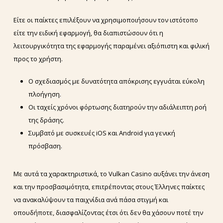
Είτε οι παίκτες επιλέξουν να χρησιμοποιήσουν τον ιστότοπο
είτε την ειδική εφαρμογή, θα διαπιστώσουν ότι η
λειτουργικότητα της εφαρμογής παραμένει αξιόπιστη και φιλική
προς το χρήστη.
Ο σχεδιασμός με δυνατότητα απόκρισης εγγυάται εύκολη
πλοήγηση.
Οι ταχείς χρόνοι φόρτωσης διατηρούν την αδιάλειπτη ροή
της δράσης.
Συμβατό με συσκευές iOS και Android για γενική
πρόσβαση.
Με αυτά τα χαρακτηριστικά, το Vulkan Casino αυξάνει την άνεση
και την προσβασιμότητα, επιτρέποντας στους Έλληνες παίκτες
να ανακαλύψουν τα παιχνίδια ανά πάσα στιγμή και
οπουδήποτε, διασφαλίζοντας έτσι ότι δεν θα χάσουν ποτέ την