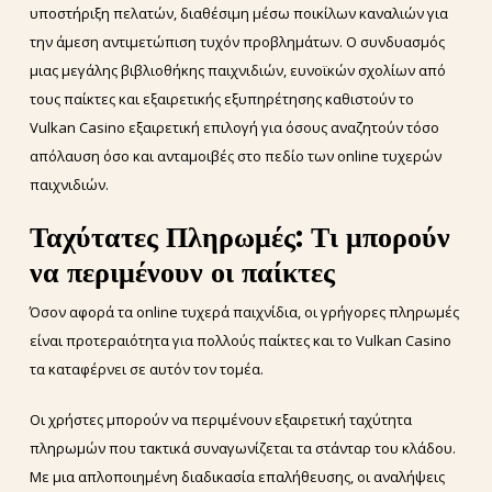
υποστήριξη πελατών, διαθέσιμη μέσω ποικίλων καναλιών για
την άμεση αντιμετώπιση τυχόν προβλημάτων. Ο συνδυασμός
μιας μεγάλης βιβλιοθήκης παιχνιδιών, ευνοϊκών σχολίων από
τους παίκτες και εξαιρετικής εξυπηρέτησης καθιστούν το
Vulkan Casino εξαιρετική επιλογή για όσους αναζητούν τόσο
απόλαυση όσο και ανταμοιβές στο πεδίο των online τυχερών
παιχνιδιών.
Ταχύτατες Πληρωμές: Τι μπορούν
να περιμένουν οι παίκτες
Όσον αφορά τα online τυχερά παιχνίδια, οι γρήγορες πληρωμές
είναι προτεραιότητα για πολλούς παίκτες και το Vulkan Casino
τα καταφέρνει σε αυτόν τον τομέα.
Οι χρήστες μπορούν να περιμένουν εξαιρετική ταχύτητα
πληρωμών που τακτικά συναγωνίζεται τα στάνταρ του κλάδου.
Με μια απλοποιημένη διαδικασία επαλήθευσης, οι αναλήψεις