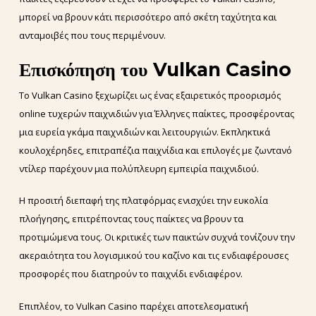
μπορεί να βρουν κάτι περισσότερο από σκέτη ταχύτητα και
ανταμοιβές που τους περιμένουν.
Επισκόπηση του Vulkan Casino
Το Vulkan Casino ξεχωρίζει ως ένας εξαιρετικός προορισμός
online τυχερών παιχνιδιών για Έλληνες παίκτες, προσφέροντας
μια ευρεία γκάμα παιχνιδιών και λειτουργιών. Εκπληκτικά
κουλοχέρηδες, επιτραπέζια παιχνίδια και επιλογές με ζωντανό
ντίλερ παρέχουν μια πολύπλευρη εμπειρία παιχνιδιού.
Η προσιτή διεπαφή της πλατφόρμας ενισχύει την ευκολία
πλοήγησης, επιτρέποντας τους παίκτες να βρουν τα
προτιμώμενα τους. Οι κριτικές των παικτών συχνά τονίζουν την
ακεραιότητα του λογισμικού του καζίνο και τις ενδιαφέρουσες
προσφορές που διατηρούν το παιχνίδι ενδιαφέρον.
Επιπλέον, το Vulkan Casino παρέχει αποτελεσματική