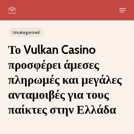
Skip
Menu
to
Close
main
Menu
content
Uncategorized
Το Vulkan Casino
προσφέρει άμεσες
πληρωμές και μεγάλες
ανταμοιβές για τους
παίκτες στην Ελλάδα