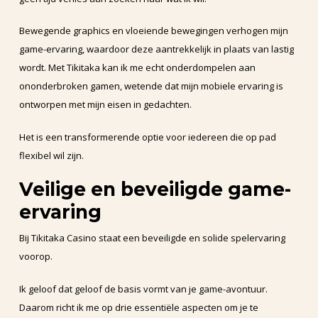
Bewegende graphics en vloeiende bewegingen verhogen mijn
game-ervaring, waardoor deze aantrekkelijk in plaats van lastig
wordt. Met Tikitaka kan ik me echt onderdompelen aan
ononderbroken gamen, wetende dat mijn mobiele ervaring is
ontworpen met mijn eisen in gedachten.
Het is een transformerende optie voor iedereen die op pad
flexibel wil zijn.
Veilige en beveiligde game-
ervaring
Bij Tikitaka Casino staat een beveiligde en solide spelervaring
voorop.
Ik geloof dat geloof de basis vormt van je game-avontuur.
Daarom richt ik me op drie essentiële aspecten om je te