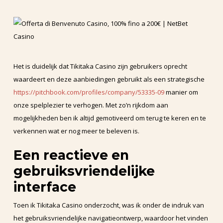
Het is duidelijk dat Tikitaka Casino zijn gebruikers oprecht
waardeert en deze aanbiedingen gebruikt als een strategische
https://pitchbook.com/profiles/company/53335-09
manier om
onze spelplezier te verhogen. Met zo’n rijkdom aan
mogelijkheden ben ik altijd gemotiveerd om terug te keren en te
verkennen wat er nog meer te beleven is.
Een reactieve en
gebruiksvriendelijke
interface
Toen ik Tikitaka Casino onderzocht, was ik onder de indruk van
het gebruiksvriendelijke navigatieontwerp, waardoor het vinden