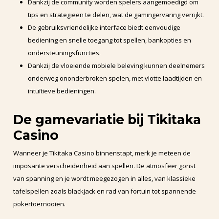
Dankzij de community worden spelers aangemoedigd om
tips en strategieën te delen, wat de gamingervaring verrijkt.
De gebruiksvriendelijke interface biedt eenvoudige
bediening en snelle toegang tot spellen, bankopties en
ondersteuningsfuncties.
Dankzij de vloeiende mobiele beleving kunnen deelnemers
onderweg ononderbroken spelen, met vlotte laadtijden en
intuïtieve bedieningen.
De gamevariatie bij Tikitaka
Casino
Wanneer je Tikitaka Casino binnenstapt, merk je meteen de
imposante verscheidenheid aan spellen. De atmosfeer gonst
van spanning en je wordt meegezogen in alles, van klassieke
tafelspellen zoals blackjack en rad van fortuin tot spannende
pokertoernooien.