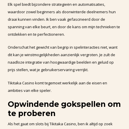
Elk spel biedt bijzondere strategieën en automatisaties,
waardoor zowel beginners als doorwinterde deelnemers hun
draai kunnen vinden. Ik ben vaak gefascineerd door de
spanning van elke beurt, en door de kans om mijn technieken te
ontdekken en te perfectioneren.
Onderschat het gewicht van begrip in spelinteracties niet, want
dit kan je winstmogelijkheden aanzienlijk vergroten. Je zult de
naadloze integratie van hoogwaardige beelden en geluid op
prijs stellen, wat je gebruikerservaring verrijkt.
Tikitaka Casino komt tegemoet werkelijk aan de eisen en
ambities van elke speler.
Opwindende gokspellen om
te proberen
Als het gaat om slots bij Tikitaka Casino, ben ik altijd op zoek