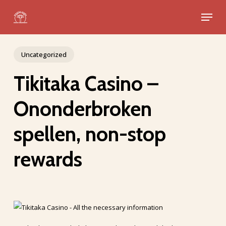
Skip
Menu
to
Close
main
Menu
content
Uncategorized
Tikitaka Casino –
Ononderbroken
spellen, non-stop
rewards