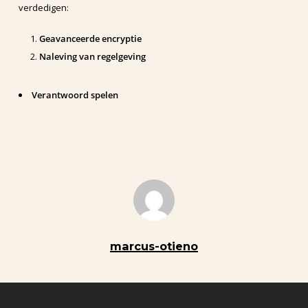
verdedigen:
Geavanceerde encryptie
Naleving van regelgeving
Verantwoord spelen
marcus-otieno