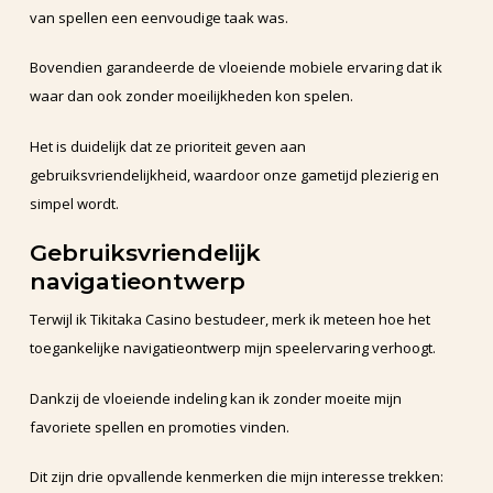
van spellen een eenvoudige taak was.
Bovendien garandeerde de vloeiende mobiele ervaring dat ik
waar dan ook zonder moeilijkheden kon spelen.
Het is duidelijk dat ze prioriteit geven aan
gebruiksvriendelijkheid, waardoor onze gametijd plezierig en
simpel wordt.
Gebruiksvriendelijk
navigatieontwerp
Terwijl ik Tikitaka Casino bestudeer, merk ik meteen hoe het
toegankelijke navigatieontwerp mijn speelervaring verhoogt.
Dankzij de vloeiende indeling kan ik zonder moeite mijn
favoriete spellen en promoties vinden.
Dit zijn drie opvallende kenmerken die mijn interesse trekken: