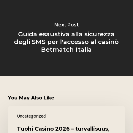
Next Post
Guida esaustiva alla sicurezza
degli SMS per l'accesso al casinò
Betmatch Italia
You May Also Like
Tuohi
Uncategorized
Casino
2026
Tuohi Casino 2026 – turvallisuus,