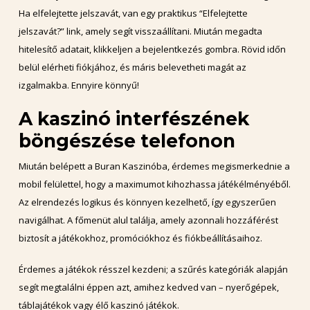
Ha elfelejtette jelszavát, van egy praktikus “Elfelejtette
jelszavát?” link, amely segít visszaállítani. Miután megadta
hitelesítő adatait, klikkeljen a bejelentkezés gombra. Rövid időn
belül elérheti fiókjához, és máris belevetheti magát az
izgalmakba. Ennyire könnyű!
A kaszinó interfészének
böngészése telefonon
Miután belépett a Buran Kaszinóba, érdemes megismerkednie a
mobil felülettel, hogy a maximumot kihozhassa játékélményéből.
Az elrendezés logikus és könnyen kezelhető, így egyszerűen
navigálhat. A főmenüt alul találja, amely azonnali hozzáférést
biztosít a játékokhoz, promóciókhoz és fiókbeállításaihoz.
Érdemes a játékok résszel kezdeni; a szűrés kategóriák alapján
segít megtalálni éppen azt, amihez kedved van – nyerőgépek,
táblajátékok vagy élő kaszinó játékok.