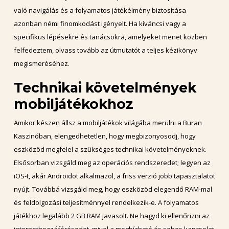
való navigálás és a folyamatos játékélmény biztosítása
azonban némi finomkodást igényelt. Ha kíváncsi vagy a
specifikus lépésekre és tanácsokra, amelyeket menet közben
felfedeztem, olvass tovább az útmutatót a teljes kézikönyv
megismeréséhez.
Technikai követelmények
mobiljátékokhoz
Amikor készen állsz a mobiljátékok világába merülni a Buran
Kaszinóban, elengedhetetlen, hogy megbizonyosodj, hogy
eszközöd megfelel a szükséges technikai követelményeknek.
Elsősorban vizsgáld meg az operációs rendszeredet; legyen az
iOS-t, akár Androidot alkalmazol, a friss verzió jobb tapasztalatot
nyújt. Továbbá vizsgáld meg, hogy eszközöd elegendő RAM-mal
és feldolgozási teljesítménnyel rendelkezik-e. A folyamatos
játékhoz legalább 2 GB RAM javasolt. Ne hagyd ki ellenőrizni az