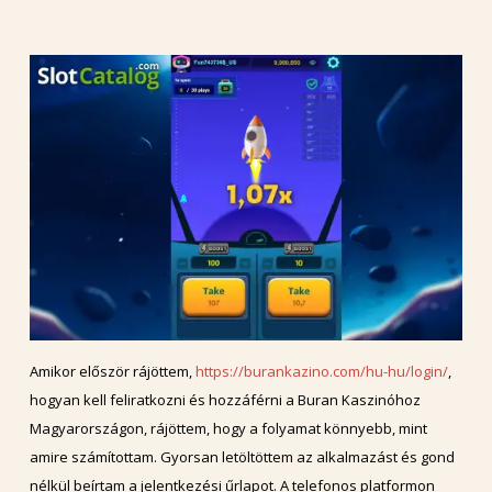
Amikor először rájöttem,
https://burankazino.com/hu-hu/login/
,
hogyan kell feliratkozni és hozzáférni a Buran Kaszinóhoz
Magyarországon, rájöttem, hogy a folyamat könnyebb, mint
amire számítottam. Gyorsan letöltöttem az alkalmazást és gond
nélkül beírtam a jelentkezési űrlapot. A telefonos platformon