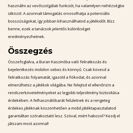
használni az vevőszolgálati funkciót, ha valamilyen nehézségbe
ütközöl. A azonnali támogatás orvosolhatja a potenciális
bosszúságokat, így jobban kihasználhatod a játékidőt. Bízz
benne, ezek a tanácsok jelentős különbséget
eredményezhetnek.
Összegzés
Összefoglalva, a Buran Kaszinóba való feliratkozás és
bejelentkezés mobilon sebes és könnyű. Csak kövesd a
feliratkozás folyamatát, igazold a fiókodat, és azonnal
elmerülhetsz a játékok világába. Ne felejtsd el ellenőrizni a
rendszerkövetelményeket az legjobb teljesítmény biztosítása
érdekében. A felhasználóbarát felületnek és a rengeteg
érdekes játéknak köszönhetően a mobil játéktapasztalatod
garantáltan szórakoztató lesz. Szóval, miért habozol? Kezdj el
játszani most azonnal!