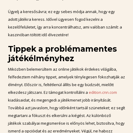
Ügyelj a keresősávra; ez egy sebes módja annak, hogy egy
adott játékra keress. Idővel ügyesen fogod kezelni a
kezelőfelületet, így arra koncentrálhatsz, ami valóban számít: a
kaszinóban töltött idő élvezetére!
Tippek a problémamentes
játékélményhez
Miközben belemerültem az online játékok érdekes világába,
felfedeztem néhány tippet, amelyek ténylegesen fokozhatják az
élményt. Először is, feltétlenül állíts be egy büdzsét, mielőtt
elkezdesz játszani. Ez támogat kontrollálni a
edition.cnn.com
kiadásaidat, és megengedi a játékmenet jobb irányítását.
Továbbá azt javaslom, hogy időnként tartsál szüneteket; ez segít
megtartani a fókuszt és elkerülni a kiégést. Az különböző
játékok szabályai megismerése is előnyös lehet, biztosítva, hogy
ismerd a opcióidat és az eredményeket. Végül, ne habozz