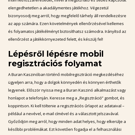
internethozzáférésedet, mivel a megbízható és sebes kapcsolat
elengedhetetlen a akadálymentes játékhoz. Végezetül
bizonyosodj meg arról, hogy megfelelő tárhely áll rendelkezésre
az app számára. Ezen követelmények ellenőrzésével kellemes
és folyamatos játékélményt biztosíthatsz számodra. Irányítsd az
ellenőrzést a játékkörnyezeted felett, és készülj fel!
Lépésről lépésre mobil
regisztrációs folyamat
A Buran Kaszinóban történő mobilregisztráció megkezdéséhez
ügyeljen arra, hogy a dolgok könnyedén és könnyen érthetők
legyenek. Először nyissa meg a Buran Kaszinó alkalmazást vagy
honlapot a telefonján. Keresse meg a „Regisztráció” gombot, és
koppintson. Ki kell töltenie a regisztrációs űrlapot az adataival –
például a nevével, e-mail címével és a választott jelszavával.
Győződjön meg arról, hogy minden adat helyes, hogy elkerülje a
későbbi problémákat. Ezt követően fogadja el a felhasználási