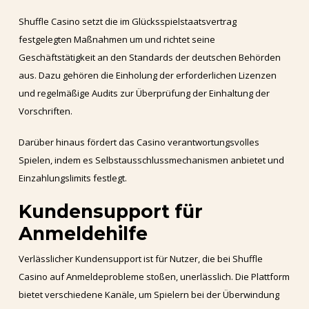
Shuffle Casino setzt die im Glücksspielstaatsvertrag
festgelegten Maßnahmen um und richtet seine
Geschäftstätigkeit an den Standards der deutschen Behörden
aus. Dazu gehören die Einholung der erforderlichen Lizenzen
und regelmäßige Audits zur Überprüfung der Einhaltung der
Vorschriften.
Darüber hinaus fördert das Casino verantwortungsvolles
Spielen, indem es Selbstausschlussmechanismen anbietet und
Einzahlungslimits festlegt.
Kundensupport für
Anmeldehilfe
Verlässlicher Kundensupport ist für Nutzer, die bei Shuffle
Casino auf Anmeldeprobleme stoßen, unerlässlich. Die Plattform
bietet verschiedene Kanäle, um Spielern bei der Überwindung