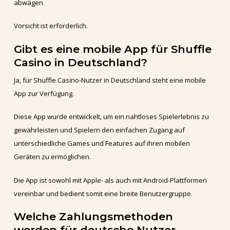
abwägen.
Vorsicht ist erforderlich.
Gibt es eine mobile App für Shuffle
Casino in Deutschland?
Ja, für Shuffle Casino-Nutzer in Deutschland steht eine mobile
App zur Verfügung.
Diese App wurde entwickelt, um ein nahtloses Spielerlebnis zu
gewährleisten und Spielern den einfachen Zugang auf
unterschiedliche Games und Features auf ihren mobilen
Geräten zu ermöglichen.
Die App ist sowohl mit Apple- als auch mit Android-Plattformen
vereinbar und bedient somit eine breite Benutzergruppe.
Welche Zahlungsmethoden
werden für deutsche Nutzer