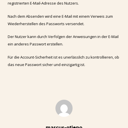
registrierten E-Mail-Adresse des Nutzers.
Nach dem Absenden wird eine E-Mail mit einem Verweis zum
Wiederherstellen des Passworts versendet.
Der Nutzer kann durch Verfolgen der Anweisungen in der E-Mail
ein anderes Passwort erstellen.
Für die Account-Sicherheit ist es unerlässlich zu kontrollieren, ob
das neue Passwort sicher und einzigartig ist.
marcus-otieno