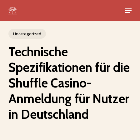
Skip
Menu
to
Close
main
Menu
content
Uncategorized
Technische
Spezifikationen für die
Shuffle Casino-
Anmeldung für Nutzer
in Deutschland