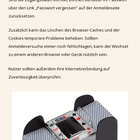
über den Link „Passwort vergessen“ auf der Anmeldeseite
zurücksetzen.
Zusätzlich kann das Löschen des Browser-Caches und der
Cookies temporäre Probleme beheben. Sollten
Anmeldeversuche immer noch fehlschlagen, kann der Wechsel
zu einem anderen Browser oder Gerät nützlich sein.
Nutzer sollten außerdem ihre Internetverbindung auf
Zuverlässigkeit überprüfen.