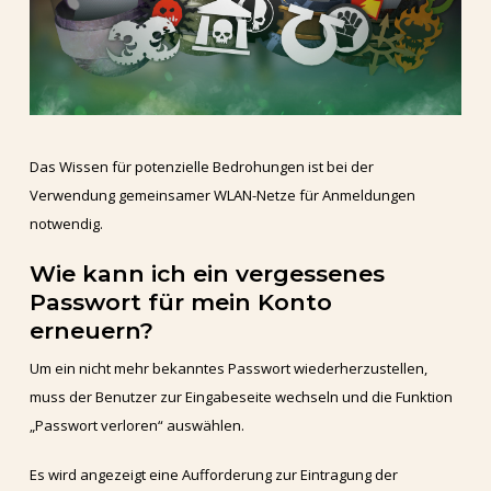
Das Wissen für potenzielle Bedrohungen ist bei der
Verwendung gemeinsamer WLAN-Netze für Anmeldungen
notwendig.
Wie kann ich ein vergessenes
Passwort für mein Konto
erneuern?
Um ein nicht mehr bekanntes Passwort wiederherzustellen,
muss der Benutzer zur Eingabeseite wechseln und die Funktion
„Passwort verloren“ auswählen.
Es wird angezeigt eine Aufforderung zur Eintragung der