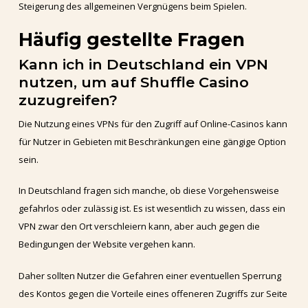
Steigerung des allgemeinen Vergnügens beim Spielen.
Häufig gestellte Fragen
Kann ich in Deutschland ein VPN
nutzen, um auf Shuffle Casino
zuzugreifen?
Die Nutzung eines VPNs für den Zugriff auf Online-Casinos kann
für Nutzer in Gebieten mit Beschränkungen eine gängige Option
sein.
In Deutschland fragen sich manche, ob diese Vorgehensweise
gefahrlos oder zulässig ist. Es ist wesentlich zu wissen, dass ein
VPN zwar den Ort verschleiern kann, aber auch gegen die
Bedingungen der Website vergehen kann.
Daher sollten Nutzer die Gefahren einer eventuellen Sperrung
des Kontos gegen die Vorteile eines offeneren Zugriffs zur Seite