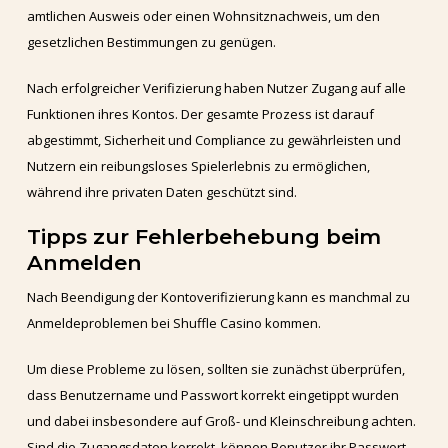
amtlichen Ausweis oder einen Wohnsitznachweis, um den
gesetzlichen Bestimmungen zu genügen.
Nach erfolgreicher Verifizierung haben Nutzer Zugang auf alle
Funktionen ihres Kontos. Der gesamte Prozess ist darauf
abgestimmt, Sicherheit und Compliance zu gewährleisten und
Nutzern ein reibungsloses Spielerlebnis zu ermöglichen,
während ihre privaten Daten geschützt sind.
Tipps zur Fehlerbehebung beim
Anmelden
Nach Beendigung der Kontoverifizierung kann es manchmal zu
Anmeldeproblemen bei Shuffle Casino kommen.
Um diese Probleme zu lösen, sollten sie zunächst überprüfen,
dass Benutzername und Passwort korrekt eingetippt wurden
und dabei insbesondere auf Groß- und Kleinschreibung achten.
Sind die Zugangsdaten korrekt, können Benutzer ihr Passwort