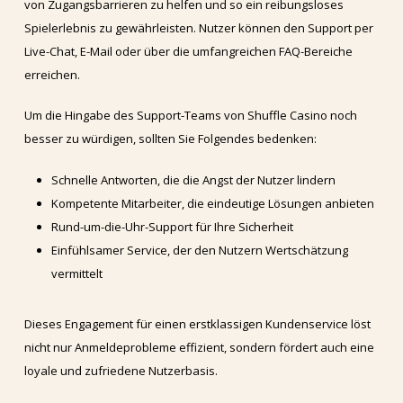
von Zugangsbarrieren zu helfen und so ein reibungsloses
Spielerlebnis zu gewährleisten. Nutzer können den Support per
Live-Chat, E-Mail oder über die umfangreichen FAQ-Bereiche
erreichen.
Um die Hingabe des Support-Teams von Shuffle Casino noch
besser zu würdigen, sollten Sie Folgendes bedenken:
Schnelle Antworten, die die Angst der Nutzer lindern
Kompetente Mitarbeiter, die eindeutige Lösungen anbieten
Rund-um-die-Uhr-Support für Ihre Sicherheit
Einfühlsamer Service, der den Nutzern Wertschätzung
vermittelt
Dieses Engagement für einen erstklassigen Kundenservice löst
nicht nur Anmeldeprobleme effizient, sondern fördert auch eine
loyale und zufriedene Nutzerbasis.