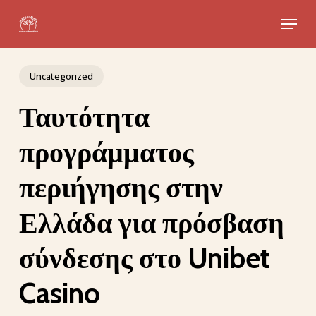
Skip
Menu
to
Close
main
Menu
content
Uncategorized
Ταυτότητα
προγράμματος
περιήγησης στην
Ελλάδα για πρόσβαση
σύνδεσης στο Unibet
Casino