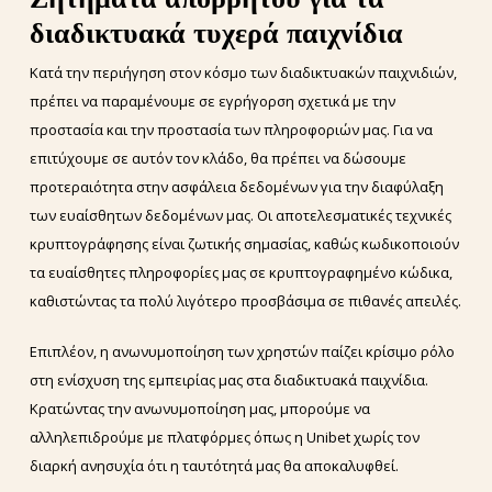
διαδικτυακά τυχερά παιχνίδια
Κατά την περιήγηση στον κόσμο των διαδικτυακών παιχνιδιών,
πρέπει να παραμένουμε σε εγρήγορση σχετικά με την
προστασία και την προστασία των πληροφοριών μας. Για να
επιτύχουμε σε αυτόν τον κλάδο, θα πρέπει να δώσουμε
προτεραιότητα στην ασφάλεια δεδομένων για την διαφύλαξη
των ευαίσθητων δεδομένων μας. Οι αποτελεσματικές τεχνικές
κρυπτογράφησης είναι ζωτικής σημασίας, καθώς κωδικοποιούν
τα ευαίσθητες πληροφορίες μας σε κρυπτογραφημένο κώδικα,
καθιστώντας τα πολύ λιγότερο προσβάσιμα σε πιθανές απειλές.
Επιπλέον, η ανωνυμοποίηση των χρηστών παίζει κρίσιμο ρόλο
στη ενίσχυση της εμπειρίας μας στα διαδικτυακά παιχνίδια.
Κρατώντας την ανωνυμοποίηση μας, μπορούμε να
αλληλεπιδρούμε με πλατφόρμες όπως η Unibet χωρίς τον
διαρκή ανησυχία ότι η ταυτότητά μας θα αποκαλυφθεί.