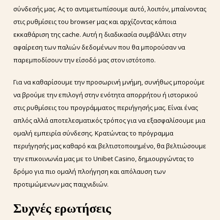
σύνδεσής μας. Ας το αντιμετωπίσουμε αυτό, λοιπόν, μπαίνοντας
στις ρυθμίσεις του browser μας και αρχίζοντας κάποια
εκκαθάριση της cache. Αυτή η διαδικασία συμβάλλει στην
αφαίρεση των παλιών δεδομένων που θα μπορούσαν να
παρεμποδίσουν την είσοδό μας στον ιστότοπο.
Για να καθαρίσουμε την προσωρινή μνήμη, συνήθως μπορούμε
να βρούμε την επιλογή στην ενότητα απορρήτου ή ιστορικού
στις ρυθμίσεις του προγράμματος περιήγησής μας. Είναι ένας
απλός αλλά αποτελεσματικός τρόπος για να εξασφαλίσουμε μια
ομαλή εμπειρία σύνδεσης. Κρατώντας το πρόγραμμα
περιήγησής μας καθαρό και βελτιστοποιημένο, θα βελτιώσουμε
την επικοινωνία μας με το Unibet Casino, δημιουργώντας το
δρόμο για πιο ομαλή πλοήγηση και απόλαυση των
προτιμώμενων μας παιχνιδιών.
Συχνές ερωτήσεις