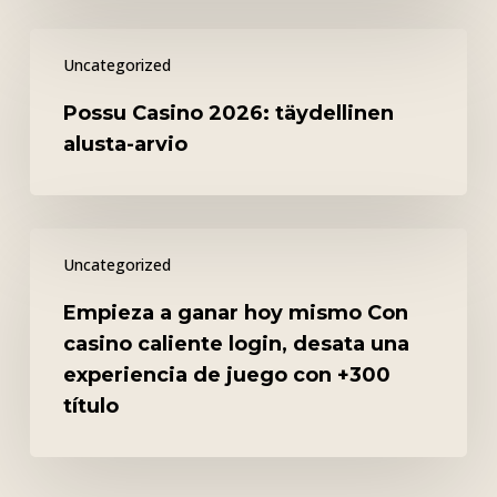
ja
Possu
palvelu
Uncategorized
Casino
2026:
Possu Casino 2026: täydellinen
täydellinen
alusta-arvio
alusta-
arvio
Empieza
Uncategorized
a
ganar
Empieza a ganar hoy mismo Con
hoy
casino caliente login, desata una
mismo
experiencia de juego con +300
Con
título
casino
caliente
login,