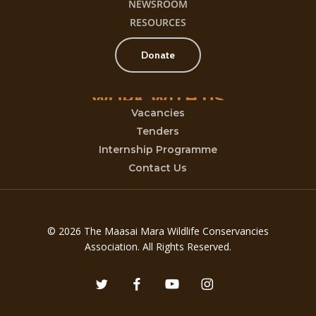
NEWSROOM
RESOURCES
Donate
WORK
WITH
US
Vacancies
Tenders
Internship Programme
Contact Us
© 2026 The Maasai Mara Wildlife Conservancies
Association. All Rights Reserved.
twitter
facebook
youtube
instagram