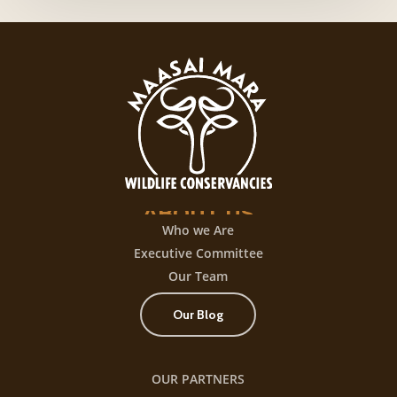
desata
una
experiencia
de
juego
con
+300
título
ABOUT
US
Who we Are
Executive Committee
Our Team
Our Blog
OUR PARTNERS