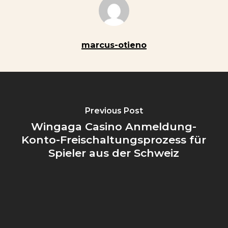
marcus-otieno
Previous Post
Wingaga Casino Anmeldung-
Konto-Freischaltungsprozess für
Spieler aus der Schweiz