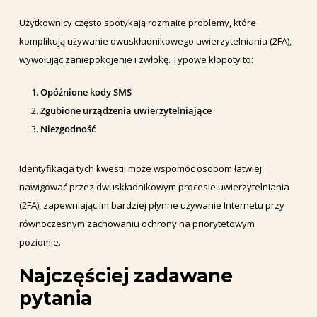
Użytkownicy często spotykają rozmaite problemy, które
komplikują używanie dwuskładnikowego uwierzytelniania (2FA),
wywołując zaniepokojenie i zwłokę. Typowe kłopoty to:
Opóźnione kody SMS
Zgubione urządzenia uwierzytelniające
Niezgodność
Identyfikacja tych kwestii może wspomóc osobom łatwiej
nawigować przez dwuskładnikowym procesie uwierzytelniania
(2FA), zapewniając im bardziej płynne używanie Internetu przy
równoczesnym zachowaniu ochrony na priorytetowym
poziomie.
Najczęściej zadawane
pytania