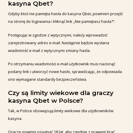
kasyna Qbet?
Gdyby ktoś nie pamięta hasła do kasyna Qbet, powinien przejść
na stronę do logowania i kliknąć link „Nie pamiętasz hasła?”.
Postępując w zgodzie z wytycznymi, należy wprowadzić
zarejestrowany adres e-mail. Następnie będzie wysłana
wiadomość e-mail z wytycznymi zmiany hasła.
Po otrzymaniu wiadomości e-mail użytkownik musi nacisnąć
podany link i utworzyć nowe hasło, sprawdzając, że odpowiada
ono wymagane standardy bezpieczeństwa.
Czy są limity wiekowe dla graczy
kasyna Qbet w Polsce?
Tak, w Polsce obowiązują limity wiekowe dla użytkowników
kasyna.
Gracze powinni osiągnąć 18 lat, aby zgodnie z prawem brać