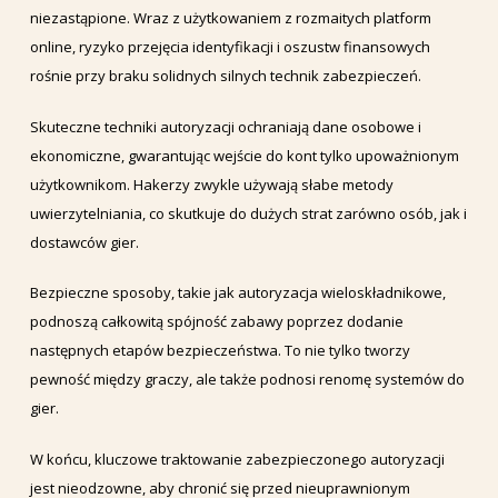
niezastąpione. Wraz z użytkowaniem z rozmaitych platform
online, ryzyko przejęcia identyfikacji i oszustw finansowych
rośnie przy braku solidnych silnych technik zabezpieczeń.
Skuteczne techniki autoryzacji ochraniają dane osobowe i
ekonomiczne, gwarantując wejście do kont tylko upoważnionym
użytkownikom. Hakerzy zwykle używają słabe metody
uwierzytelniania, co skutkuje do dużych strat zarówno osób, jak i
dostawców gier.
Bezpieczne sposoby, takie jak autoryzacja wieloskładnikowe,
podnoszą całkowitą spójność zabawy poprzez dodanie
następnych etapów bezpieczeństwa. To nie tylko tworzy
pewność między graczy, ale także podnosi renomę systemów do
gier.
W końcu, kluczowe traktowanie zabezpieczonego autoryzacji
jest nieodzowne, aby chronić się przed nieuprawnionym