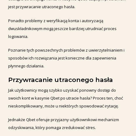
jest przywracanie utraconego hasła.
Ponadto problemy z weryfikacją konta i autoryzacją
dwuskładnikowym mogą jeszcze bardziej utrudniać proces
logowania.
Poznanie tych powszechnych problemów z uwierzytelnianiem i
sposobów ich rozwiązania jest konieczne dla zapewnienia
płynnego działania.
Przywracanie utraconego hasła
Jak użytkownicy mogą szybko uzyskać ponowny dostęp do
swoich kont w kasynie Qbet po utracie hasła? Proces ten, choć
nieskomplikowany, może u niektórych spowodować irytację.
Jednakże Qbet oferuje przyjazny użytkownikowi mechanizm
odzyskiwania, który pomaga zredukować stres.