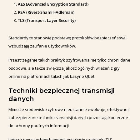
AES (Advanced Encryption Standard)
RSA (Rivest-Shamir-Adleman)
TLS (Transport Layer Security)
Standardy te stanowią podstawę protokołów bezpieczeństwa i
wzbudzają zaufanie użytkowników.
Przestrzeganie takich praktyk szyfrowania nie tylko chroni dane
osobowe, ale także zwiększa jakość ogólnych wrażeń z gry
online na platformach takich jak kasyno Qbet.
Techniki bezpiecznej transmisji
danych
Mimo że środowisko cyfrowe nieustannie ewoluuje, efektywne i
zabezpieczone techniki transmisji danych pozostają konieczne
do ochrony poufnych informacji.
Jedną z powszechnych metod jest użycie protokołu TLS