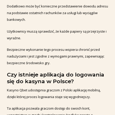
Dodatkowo może być konieczne przedstawienie dowodu adresu
na podstawie ostatnich rachunków za usługi lub wyciągów
bankowych.
Użytkownicy muszą sprawdzić, że każde papiery są przejrzyste i
wyraźne.
Bezpieczne wykonanie tego procesu wspiera chronić przed
nadużyciami i jest zgodne z wymogami prawnymi, zapewniając
bezpieczne środowisko gry.
Czy istnieje aplikacja do logowania
się do kasyna w Polsce?
Kasyno Qbet udostępnia graczom z Polski aplikację mobilną,
dzięki której proces logowania staje się wygodniejszy.
Ta aplikacja pozwala graczom dostęp do swoich kont,