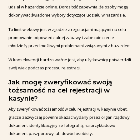
udział w hazardzie online. Dorosłość zapewnia, że osoby mogą
dokonywać świadome wybory dotyczące udziału w hazardzie.
To limit wiekowy jest w zgodzie z regulacjami mającymi na celu
promowanie odpowiedzialnej zabawy i zabezpieczenie
młodzieży przed możliwymi problemami związanymi z hazardem.
W konsekwencji bardzo ważne jest, aby użytkownicy potwierdzili
swój wiek podczas procesu rejestracji.
Jak mogę zweryfikować swoją
tożsamość na cel rejestracji w
kasynie?
Aby zweryfikować tożsamość w celu rejestracji w kasynie Qbet,
gracze zazwyczaj powinni okazać wydany przez organ rządowy
dokument identyfikacyjny ze fotografią, na przykładowo
dokument paszportowy lub dowód osobisty.