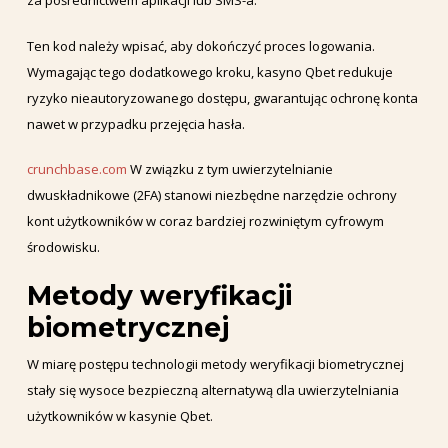
za pośrednictwem aplikacji lub SMS-a.
Ten kod należy wpisać, aby dokończyć proces logowania.
Wymagając tego dodatkowego kroku, kasyno Qbet redukuje
ryzyko nieautoryzowanego dostępu, gwarantując ochronę konta
nawet w przypadku przejęcia hasła.
crunchbase.com
W związku z tym uwierzytelnianie
dwuskładnikowe (2FA) stanowi niezbędne narzędzie ochrony
kont użytkowników w coraz bardziej rozwiniętym cyfrowym
środowisku.
Metody weryfikacji
biometrycznej
W miarę postępu technologii metody weryfikacji biometrycznej
stały się wysoce bezpieczną alternatywą dla uwierzytelniania
użytkowników w kasynie Qbet.