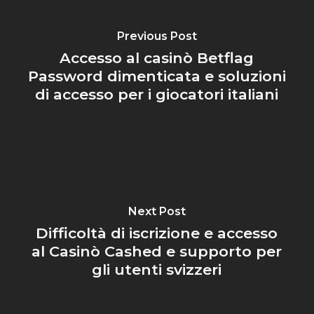
Previous Post
Accesso al casinò Betflag
Password dimenticata e soluzioni
di accesso per i giocatori italiani
Next Post
Difficoltà di iscrizione e accesso
al Casinò Cashed e supporto per
gli utenti svizzeri