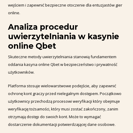
wejściem i zapewnić bezpieczne otoczenie dla entuzjastów gier
online.
Analiza procedur
uwierzytelniania w kasynie
online Qbet
Skuteczne metody uwierzytelniania stanowią fundamentem
oddania kasyna online Qbet w bezpieczeństwo i prywatność
użytkowników.
Platforma stosuje wielowarstwowe podejście, aby zapewnić
ochronę kont graczy przed nielegalnym dostępem. Początkowo
użytkownicy przechodzą procesowi weryfikacji który obejmuje
weryfikację tożsamości, który musi zostać zakończony, zanim
otrzymają dostęp do swoich kont. Może to wymagać
dostarczenie dokumentacji potwierdzającej dane osobowe.