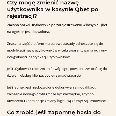
Czy mogę zmienić nazwę
użytkownika w kasynie Qbet po
rejestracji?
Zmiana nazwy użytkownika po zarejestrowaniu w kasynie Qbet
na ogół nie jest dozwolona.
Znaczna część platform ma surowe zasady odnoszące się do
modyfikacji nazw użytkowników w celu gwarantowania ochrony i
integralności identyfikacji użytkowników.
Jeśli użytkownik chce zmienić swój login, powinien zwrócić się do
działem obsługi klienta, aby otrzymać wsparcie.
Jeśli jednak jest niedozwolone dokonywanie modyfikacji,
założenie nowego profilu może być niezbędne, gdyż po
utworzeniu konta opcje zmiany loginu są zazwyczaj limitowane.
Co zrobić, jeśli zapomnę hasła do