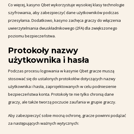
Co więcej, kasyno Qbet wykorzystuje wysokiej klasy technologie
szyfrowania, aby zabezpieczyć dane użytkowników podczas
przesyłania. Dodatkowo, kasyno zachęca graczy do włączenia
uwierzytelniania dwuskładnikowego (2FA) dla zwiększonego
poziomu bezpieczeństwa.
Protokoły nazwy
użytkownika i hasła
Podczas procesu logowania w kasynie Qbet gracze muszą
stosować się do ustalonych protokołów dotyczących nazwy
użytkownika i hasła, zaprojektowanych w celu podniesienie
bezpieczeństwa konta. Protokoły te nie tylko chronią dane
graczy, ale także tworzą poczucie zaufania w grupie graczy.
Aby zabezpieczyć sobie mocną ochronę, gracze powinni podążać
za następujących ważnych wytycznych: