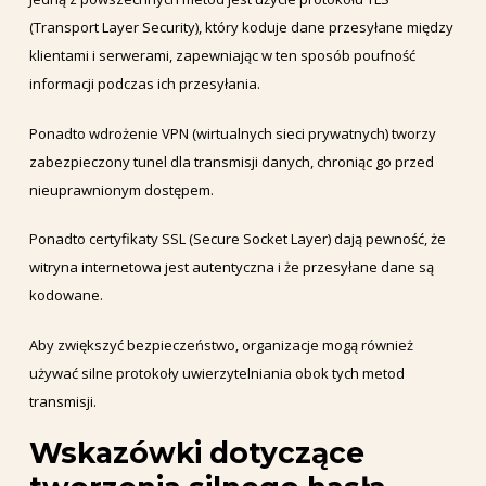
(Transport Layer Security), który koduje dane przesyłane między
klientami i serwerami, zapewniając w ten sposób poufność
informacji podczas ich przesyłania.
Ponadto wdrożenie VPN (wirtualnych sieci prywatnych) tworzy
zabezpieczony tunel dla transmisji danych, chroniąc go przed
nieuprawnionym dostępem.
Ponadto certyfikaty SSL (Secure Socket Layer) dają pewność, że
witryna internetowa jest autentyczna i że przesyłane dane są
kodowane.
Aby zwiększyć bezpieczeństwo, organizacje mogą również
używać silne protokoły uwierzytelniania obok tych metod
transmisji.
Wskazówki dotyczące