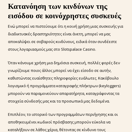
Κατανόηση των κινδύνων της
εισόδου σε κοινόχρηστες συσκευές
Ενώ μπορεί να πιστεύουμε ότι η κοινή χρήση μιας συσκευής για
διαδικτυακές δραστηριότητες είναι άνετη, μπορεί να μας
αποκαλύψει σε σοβαρούς κινδύνους, ειδικά όταν συνδέεστε
στους λογαριασμούς μας στο Slotspalace Casino.
Όταν κάνουμε χρήση μια δημόσια συσκευή, πολλές φορές δεν
γνωρίζουμε ποιος άλλος μπορεί να έχει είσοδο σε αυτήν,
καθιστώντας ευαίσθητες πληροφορίες ευάλωτες. Κακόβουλο
λογισμικό ή προγράμματα καταγραφής πλήκτρων (keyloggers)
μπορούν να παραμονεύουν απαρατήρητα, καταγράφοντας τα
στοιχεία σύνδεσής μας και τα προσωπικά μας δεδομένα.
Επιπλέον, το ιστορικό των προγραμμάτων περιήγησης και οι
αποθηκευμένοι κωδικοί πρόσβασης μπορούν εύκολα να
καταλήξουν σε λάθος χέρια, θέτοντας σε κίνδυνο τους