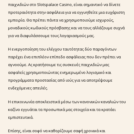
παιχνιδιών στο Slotspalace Casino, είναι σημαντικό να δίνετε
προτεραιότητα στην ασφάλεια για να εγγυηθείτε μια ευχάριστη
εμπειρία. Θα πρέπει πάντα να χρησιμοποιούμε ισχυρούς,
μοναδικούς κωδικούς πρόσβασης και να τους αλλάζουμε συχνά
για να διαφυλάσσουμε τους λογαριασμούς μας.
Η ενεργοποίηση του ελέγχου ταυτότητας δύο παραγόντων
παρέχει ένα επιπλέον επίπεδο ασφάλειας που δεν πρέπει να
αγνοούμε. Ας κρατήσουμε τις συσκευές παιχνιδιών μας
ασφαλείς χρησιμοποιώντας ενημερωμένο λογισμικό και
προγράμματα προστασίας από ιούς για να αποτρέψουμε
ενδεχόμενες απειλές.
Η επικοινωνία αποκλειστικά μέσω των κανονικών καναλιών του
καζίνο εγγυάται τα προσωπικά μας στοιχεία και τα κρατάει
εμπιστευτικά.
Επίσης, είναι σοφό να καθορίζουμε σαφή χρονικά και