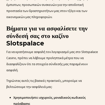
έμπιστων, προσωπικών συσκευών για την αποδοτική
προστασία των δραστηριοτήτων μας στον τζόγο και των
οικονομικών μας πληροφοριών.
Βήματα για να ασφαλίσετε την
σύνδεσή σας στο καζίνο
Slotspalace
Για να κρατήσουμε ασφαλή τον λογαριασμό μας στο Slotspalace
Casino, πρέπει να λάβουμε προληπτικά μέτρα που να
διασφαλίζουν ότι τα στοιχεία σύνδεσής μας παραμένουν
ασφαλή.
Τηρώντας αυτές τις βασικές πρακτικές, μπορούμε να
βελτιώσουμε την ασφάλειά μας:
Χρησιμοποιήστε ισχυρούς, μοναδικούς κωδικούς
πρόσβασης