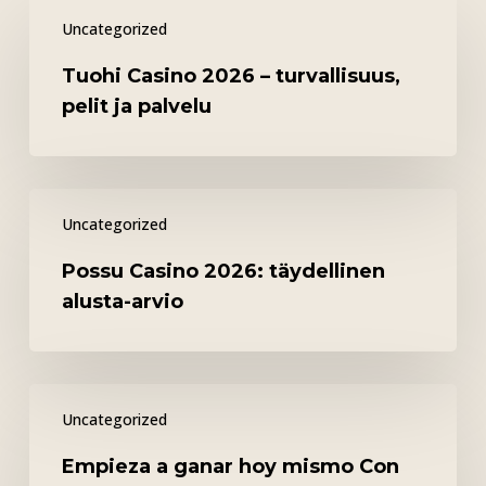
Tuohi
Uncategorized
Casino
2026
Tuohi Casino 2026 – turvallisuus,
–
pelit ja palvelu
turvallisuus,
pelit
ja
Possu
palvelu
Uncategorized
Casino
2026:
Possu Casino 2026: täydellinen
täydellinen
alusta-arvio
alusta-
arvio
Empieza
Uncategorized
a
ganar
Empieza a ganar hoy mismo Con
hoy