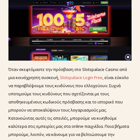
Όταν σκεφτόμαστε την πρόσβαση στο Slotspalace Casino από
μια κοινόχρηστη συσκευή,
Slotspalace Login Free
, είναι εύκολο
να παραβλέψουμε τους κινδύνους που ελλοχεύουν. Συχνά
υποτιμούμε τους κινδύνους που σχετίζονται με τους
αποθηκευμένους κωδικούς πρόσβασης και το ιστορικό που
μπορούν να αποκαλύψουν τους λογαριασμούς μας.
Κατανοώντας αυτές τις απειλές, μπορούμε να κινηθούμε
καλύτερα στις εμπειρίες μας στα online παιχνίδια. Ποια βήματα
μπορούμε, λοιπόν, να κάνουμε για να βελτιώσουμε την