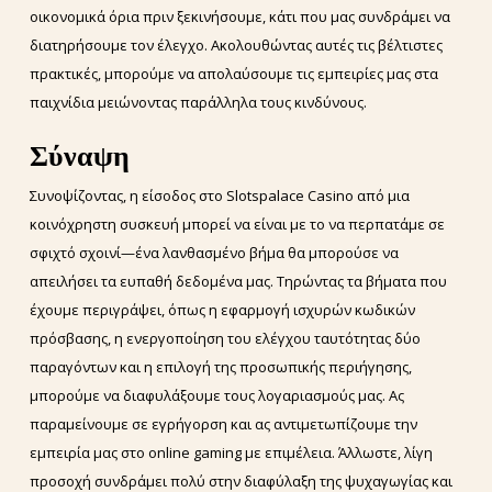
οικονομικά όρια πριν ξεκινήσουμε, κάτι που μας συνδράμει να
διατηρήσουμε τον έλεγχο. Ακολουθώντας αυτές τις βέλτιστες
πρακτικές, μπορούμε να απολαύσουμε τις εμπειρίες μας στα
παιχνίδια μειώνοντας παράλληλα τους κινδύνους.
Σύναψη
Συνοψίζοντας, η είσοδος στο Slotspalace Casino από μια
κοινόχρηστη συσκευή μπορεί να είναι με το να περπατάμε σε
σφιχτό σχοινί—ένα λανθασμένο βήμα θα μπορούσε να
απειλήσει τα ευπαθή δεδομένα μας. Τηρώντας τα βήματα που
έχουμε περιγράψει, όπως η εφαρμογή ισχυρών κωδικών
πρόσβασης, η ενεργοποίηση του ελέγχου ταυτότητας δύο
παραγόντων και η επιλογή της προσωπικής περιήγησης,
μπορούμε να διαφυλάξουμε τους λογαριασμούς μας. Ας
παραμείνουμε σε εγρήγορση και ας αντιμετωπίζουμε την
εμπειρία μας στο online gaming με επιμέλεια. Άλλωστε, λίγη
προσοχή συνδράμει πολύ στην διαφύλαξη της ψυχαγωγίας και