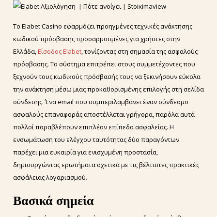
Το Elabet Casino εφαρμόζει προηγμένες τεχνικές ανάκτησης
κωδικού πρόσβασης προσαρμοσμένες για χρήστες στην
Ελλάδα,
Είσοδος Elabet
, τονίζοντας στη σημασία της ασφαλούς
πρόσβασης. Το σύστημα επιτρέπει στους συμμετέχοντες που
ξεχνούν τους κωδικούς πρόσβασής τους να ξεκινήσουν εύκολα
την ανάκτηση μέσω μιας προκαθορισμένης επιλογής στη σελίδα
σύνδεσης. Ένα email που συμπεριλαμβάνει έναν σύνδεσμο
ασφαλούς επαναφοράς αποστέλλεται γρήγορα, παρόλα αυτά
πολλοί παραβλέπουν επιπλέον επίπεδα ασφαλείας. Η
ενσωμάτωση του ελέγχου ταυτότητας δύο παραγόντων
παρέχει μια ευκαιρία για ενισχυμένη προστασία,
δημιουργώντας ερωτήματα σχετικά με τις βέλτιστες πρακτικές
ασφάλειας λογαριασμού.
Βασικά σημεία