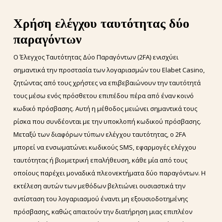
Χρήση ελέγχου ταυτότητας δύο
παραγόντων
Ο Έλεγχος Ταυτότητας Δύο Παραγόντων (2FA) ενισχύει
σημαντικά την προστασία των λογαριασμών του Elabet Casino,
ζητώντας από τους χρήστες να επιβεβαιώνουν την ταυτότητά
τους μέσω ενός πρόσθετου επιπέδου πέρα από έναν κοινό
κωδικό πρόσβασης. Αυτή η μέθοδος μειώνει σημαντικά τους
ρίσκα που συνδέονται με την υποκλοπή κωδικού πρόσβασης.
Μεταξύ των διαφόρων τύπων ελέγχου ταυτότητας, ο 2FA
μπορεί να ενσωματώνει κωδικούς SMS, εφαρμογές ελέγχου
ταυτότητας ή βιομετρική επαλήθευση, κάθε μία από τους
οποίους παρέχει μοναδικά πλεονεκτήματα δύο παραγόντων. Η
εκτέλεση αυτών των μεθόδων βελτιώνει ουσιαστικά την
αντίσταση του λογαριασμού έναντι μη εξουσιοδοτημένης
πρόσβασης, καθώς απαιτούν την διατήρηση μιας επιπλέον