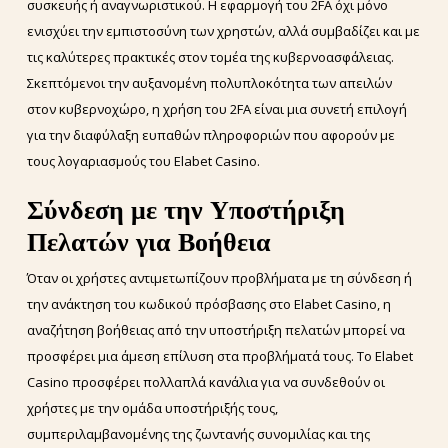
συσκευής ή αναγνωριστικού. Η εφαρμογή του 2FA όχι μόνο
ενισχύει την εμπιστοσύνη των χρηστών, αλλά συμβαδίζει και με
τις καλύτερες πρακτικές στον τομέα της κυβερνοασφάλειας.
Σκεπτόμενοι την αυξανομένη πολυπλοκότητα των απειλών
στον κυβερνοχώρο, η χρήση του 2FA είναι μια συνετή επιλογή
για την διαφύλαξη ευπαθών πληροφοριών που αφορούν με
τους λογαριασμούς του Elabet Casino.
Σύνδεση με την Υποστήριξη
Πελατών για Βοήθεια
Όταν οι χρήστες αντιμετωπίζουν προβλήματα με τη σύνδεση ή
την ανάκτηση του κωδικού πρόσβασης στο Elabet Casino, η
αναζήτηση βοήθειας από την υποστήριξη πελατών μπορεί να
προσφέρει μια άμεση επίλυση στα προβλήματά τους. Το Elabet
Casino προσφέρει πολλαπλά κανάλια για να συνδεθούν οι
χρήστες με την ομάδα υποστήριξής τους,
συμπεριλαμβανομένης της ζωντανής συνομιλίας και της