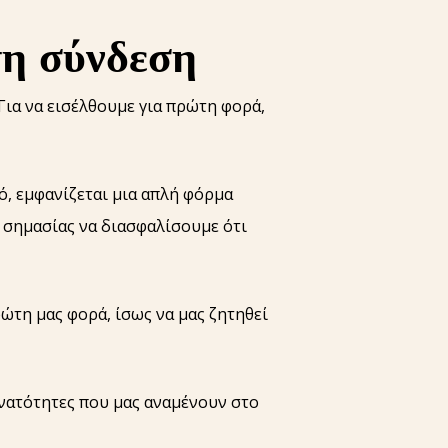
τη σύνδεση
Για να εισέλθουμε για πρώτη φορά,
ό, εμφανίζεται μια απλή φόρμα
 σημασίας να διασφαλίσουμε ότι
ώτη μας φορά, ίσως να μας ζητηθεί
υνατότητες που μας αναμένουν στο