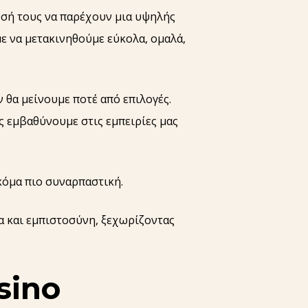
υσή τους να παρέχουν μια υψηλής
ε να μετακινηθούμε εύκολα, ομαλά,
 θα μείνουμε ποτέ από επιλογές.
ς εμβαθύνουμε στις εμπειρίες μας
κόμα πιο συναρπαστική.
λία και εμπιστοσύνη, ξεχωρίζοντας
asino