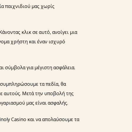
ία παιχνιδιού μας χωρίς
άνοντας κλικ σε αυτό, ανοίγει μια
νομα χρήστη και έναν ισχυρό
ι σύμβολα για μέγιστη ασφάλεια.
συμπληρώσουμε τα πεδία, θα
ε αυτούς. Μετά την υποβολή της
ογαριασμού μας είναι ασφαλής.
inoly Casino και να απολαύσουμε τα