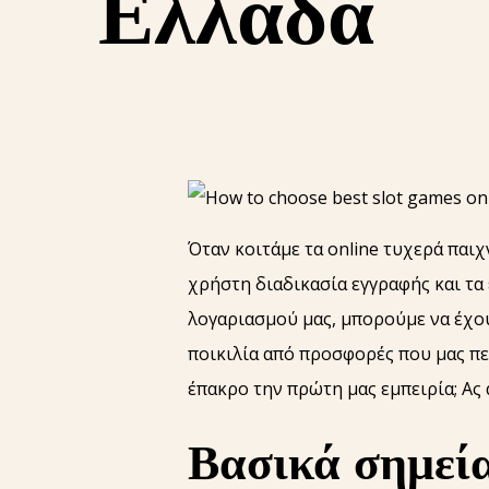
Ελλάδα
Όταν κοιτάμε τα online τυχερά παιχ
χρήστη διαδικασία εγγραφής και τα
λογαριασμού μας, μπορούμε να έχου
ποικιλία από προσφορές που μας πε
έπακρο την πρώτη μας εμπειρία; Ας
Βασικά σημεί