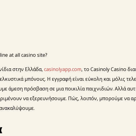
νίδια στην Ελλάδα,
casinolyapp.com
, το Casinoly Casino δι
 ελκυστικά μπόνους. Η εγγραφή είναι εύκολη και μόλις τε
με άμεση πρόσβαση σε μια ποικιλία παιχνιδιών. Αλλά αυτή
ριμένουν να εξερευνήσουμε. Πώς, λοιπόν, μπορούμε να α
 ανακαλύψουμε.
α