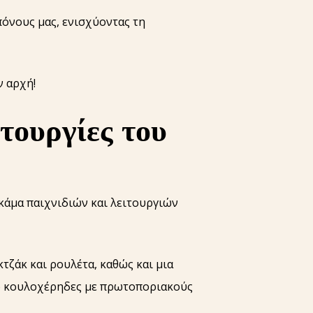
όνους μας, ενισχύοντας τη
ν αρχή!
ιτουργίες του
κάμα παιχνιδιών και λειτουργιών
τζάκ και ρουλέτα, καθώς και μια
εο κουλοχέρηδες με πρωτοποριακούς