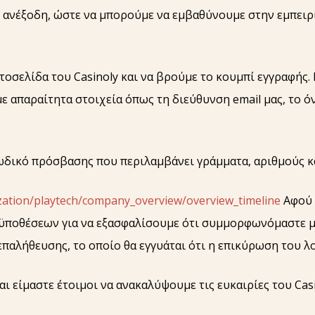
αι ανέξοδη, ώστε να μπορούμε να εμβαθύνουμε στην εμπειρ
τοσελίδα του Casinoly και να βρούμε το κουμπί εγγραφής. Κ
 απαραίτητα στοιχεία όπως τη διεύθυνση email μας, το ό
κωδικό πρόσβασης που περιλαμβάνει γράμματα, αριθμούς κα
zation/playtech/company_overview/overview_timeline
Αφού 
οϋποθέσεων για να εξασφαλίσουμε ότι συμμορφωνόμαστε μ
επαλήθευσης, το οποίο θα εγγυάται ότι η επικύρωση του λ
αι είμαστε έτοιμοι να ανακαλύψουμε τις ευκαιρίες του Cas