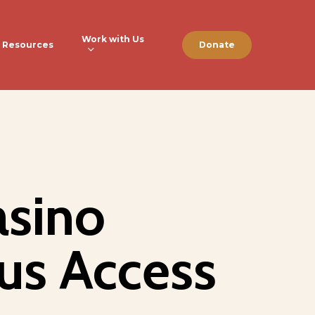
Work with Us
Resources
Donate
asino
us Access