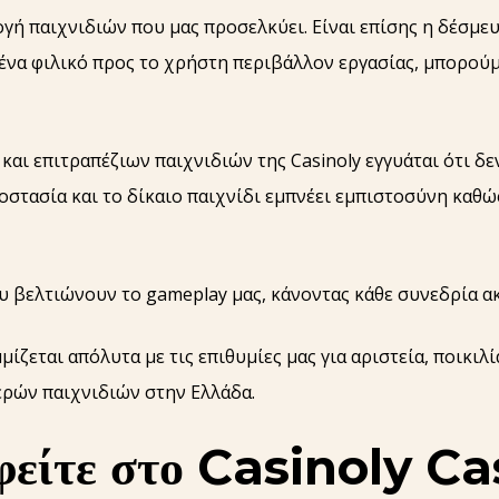
ογή παιχνιδιών που μας προσελκύει. Είναι επίσης η δέσμε
 ένα φιλικό προς το χρήστη περιβάλλον εργασίας, μπορούμ
ι επιτραπέζιων παιχνιδιών της Casinoly εγγυάται ότι δεν
οστασία και το δίκαιο παιχνίδι εμπνέει εμπιστοσύνη καθώ
βελτιώνουν το gameplay μας, κάνοντας κάθε συνεδρία α
μμίζεται απόλυτα με τις επιθυμίες μας για αριστεία, ποικι
ερών παιχνιδιών στην Ελλάδα.
φείτε στο Casinoly C