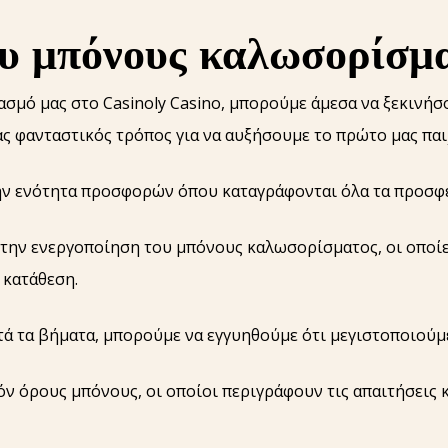
ου μπόνους καλωσορίσμ
σμό μας στο Casinoly Casino, μπορούμε άμεσα να ξεκινήσ
ας φανταστικός τρόπος για να αυξήσουμε το πρώτο μας παι
την ενότητα προσφορών όπου καταγράφονται όλα τα προσφ
 την ενεργοποίηση του μπόνους καλωσορίσματος, οι οποίε
 κατάθεση.
 τα βήματα, μπορούμε να εγγυηθούμε ότι μεγιστοποιούμε
όν όρους μπόνους, οι οποίοι περιγράφουν τις απαιτήσεις 