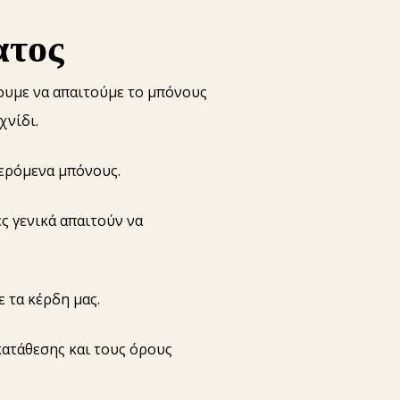
ατος
ουμε να απαιτούμε το μπόνους
χνίδι.
ερόμενα μπόνους.
ς γενικά απαιτούν να
 τα κέρδη μας.
κατάθεσης και τους όρους