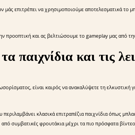
ν μάς επιτρέπει να χρησιμοποιούμε αποτελεσματικά το μπ
ν προοπτική και ας βελτιώσουμε το gameplay μας από τη
α παιχνίδια και τις λε
σορίσματος, είναι καιρός να ανακαλύψετε τη ελκυστική γ
 περιλαμβάνει κλασικά επιτραπέζια παιχνίδια όπως μπλακ
 από συμβατικές φρουτάκια μέχρι τα πιο πρόσφατα βίντ