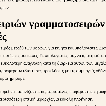
 Casino δημιουργεί ένα κλίμα όπου η ανεξαρτησία και η 
ιρών.
ιριών γραμματοσειρών 
ές
ειράς μεταξύ των μορφών για κινητά και υπολογιστές; Δι
σε αυτές τις συσκευές. Σε υπολογιστές, συχνά προτιμούμε τ
ς ευκολότερη ανάγνωση κατά τη διάρκεια αυτών των μεγάλ
ροσφέρουν ιδιαίτερες προκλήσεις με τις συμπαγείς οθόν
παρατηρήσαμε:
πορεί να εμφανίζονται περιορισμένες, επιφέροντας τη σαφ
ερισσότερη οπτική ιεραρχία για εύκολη πλοήγηση.