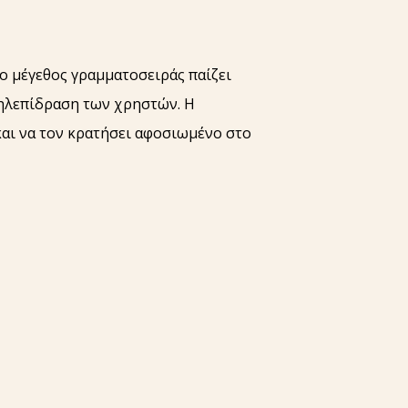
ο μέγεθος γραμματοσειράς παίζει
ηλεπίδραση των χρηστών. Η
και να τον κρατήσει αφοσιωμένο στο