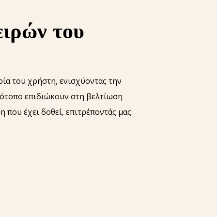
ιρών του
ρία του χρήστη, ενισχύοντας την
στότοπο επιδιώκουν στη βελτίωση
 που έχει δοθεί, επιτρέποντάς μας