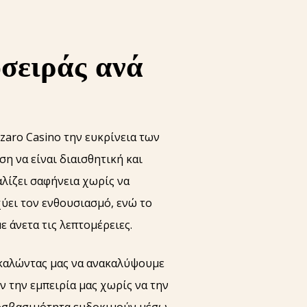
σειράς ανά
zaro Casino την ευκρίνεια των
η να είναι διαισθητική και
λίζει σαφήνεια χωρίς να
χύει τον ενθουσιασμό, ενώ το
 άνετα τις λεπτομέρειες.
σκαλώντας μας να ανακαλύψουμε
ν την εμπειρία μας χωρίς να την