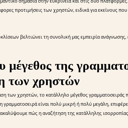
μαντικό σημασία στην ευκρίνεια και στις δύο πλατφόρμες.
άφορες προτιμήσεις των χρηστών, ειδικά για εκείνους που
κλίσεων βελτιώνει τη συνολική μας εμπειρία ανάγνωσης, ε
υ μέγεθος της γραμματ
η των χρηστών
ση των χρηστών, το κατάλληλο μέγεθος γραμματοσειράς π
η γραμματοσειρά είναι πολύ μικρή ή πολύ μεγάλη, επιφέρε
ακαλύψουμε πώς η αναζήτηση της κατάλληλης ισορροπίας 