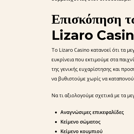
Επισκόπηση τ
Lizaro Casi
Το Lizaro Casino κατανοεί ότι τα 
ευκρίνεια που εκτιμούμε στα παιχν
της γενικής ευχαρίστησης και προσ
να βυθιστούμε χωρίς να καταπονούμ
Να τι αξιολογούμε σχετικά με τα μ
Αναγνώσιμες επικεφαλίδες
Κείμενο σώματος
Κείμενο κουμπιού