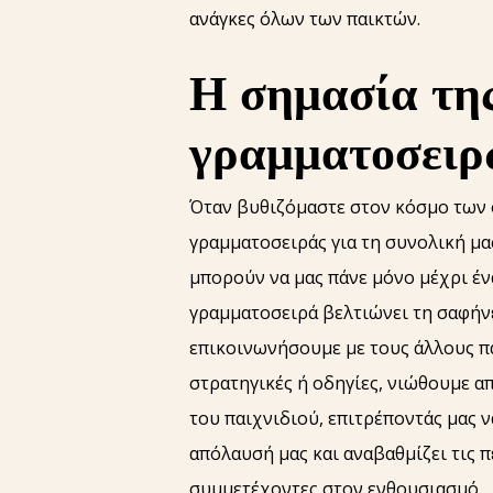
ανάγκες όλων των παικτών.
Η σημασία τη
γραμματοσειρώ
Όταν βυθιζόμαστε στον κόσμο των o
γραμματοσειράς για τη συνολική μα
μπορούν να μας πάνε μόνο μέχρι έν
γραμματοσειρά βελτιώνει τη σαφήνε
επικοινωνήσουμε με τους άλλους π
στρατηγικές ή οδηγίες, νιώθουμε α
του παιχνιδιού, επιτρέποντάς μας 
απόλαυσή μας και αναβαθμίζει τις π
συμμετέχοντες στον ενθουσιασμό.