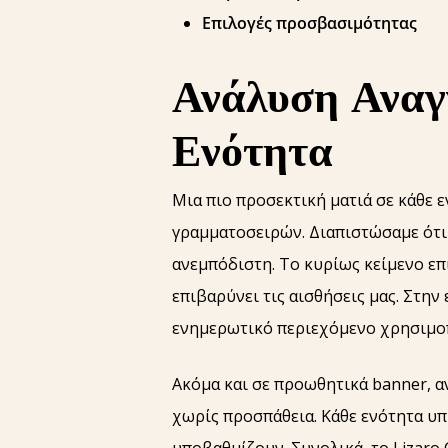
Επιλογές προσβασιμότητας
Ανάλυση Αναγ
Ενότητα
Μια πιο προσεκτική ματιά σε κάθε ε
γραμματοσειρών. Διαπιστώσαμε ότι 
ανεμπόδιστη. Το κυρίως κείμενο ε
επιβαρύνει τις αισθήσεις μας. Στην
ενημερωτικό περιεχόμενο χρησιμοπο
Ακόμα και σε προωθητικά banner, 
χωρίς προσπάθεια. Κάθε ενότητα υπη