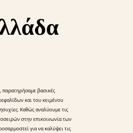
Ελλάδα
, παρατηρήσαμε βασικές
ικεφαλίδων και του κειμένου
νησυχίες. Καθώς αναλύουμε τις
ατοσειρών στην επικοινωνία των
οσαρμοστεί για να καλύψει τις