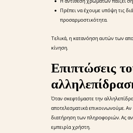
Η αντίθεση χρωμάτων παίζει ση
Πρέπει να έχουμε υπόψη τις δι
προσαρμοστικότητα.
Τελικά, η κατανόηση αυτών των απο
κίνηση.
Επιπτώσεις το
αλληλεπίδρασ
Όταν σκεφτόμαστε την αλληλεπίδρα
αποτελεσματικά επικοινωνούμε. Αν 
διατήρηση των πληροφοριών. Ας αν
εμπειρία χρήστη.