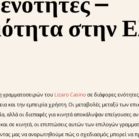
 ενότητες –
ότητα στην 
θη γραμματοσειρών του
Lizaro Casino
σε διάφορες ενότητες
εια και την εμπειρία χρήστη. Οι μεταβολές μεταξύ των επ
ία, αλλά οι διεπαφές για κινητά αποκάλυψαν επείγουσες α
 και σε κινητά, οι επιπτώσεις αυτών των επιλογών γραμμ
ντας μας να αναρωτηθούμε πώς ο σχεδιασμός μπορεί να πρ