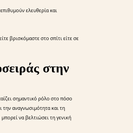
 επιθυμούν ελευθερία και
ίτε βρισκόμαστε στο σπίτι είτε σε
οσειράς στην
αίζει σημαντικό ρόλο στο πόσο
ι την αναγνωσιμότητα και τη
μπορεί να βελτιώσει τη γενική