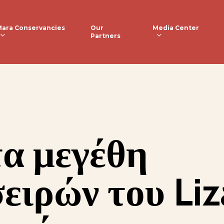
ara Conservancies
Media Center
Our
Partners
τα μεγέθη
ιρών του Liz