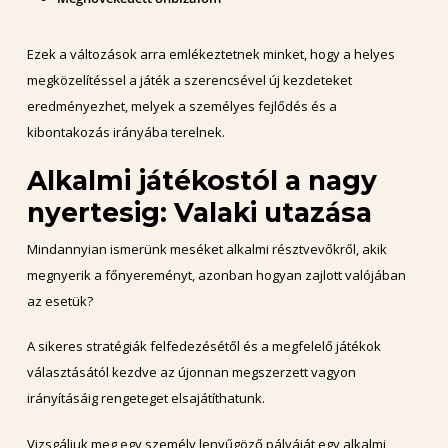
Ezek a változások arra emlékeztetnek minket, hogy a helyes
megközelítéssel a játék a szerencsével új kezdeteket
eredményezhet, melyek a személyes fejlődés és a
kibontakozás irányába terelnek.
Alkalmi játékostól a nagy
nyertesig: Valaki utazása
Mindannyian ismerünk meséket alkalmi résztvevőkről, akik
megnyerik a főnyereményt, azonban hogyan zajlott valójában
az esetük?
A sikeres stratégiák felfedezésétől és a megfelelő játékok
választásától kezdve az újonnan megszerzett vagyon
irányításáig rengeteget elsajátíthatunk.
Vizsgáljuk meg egy személy lenyűgöző pályáját egy alkalmi