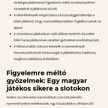
stratégiai játékmenet figyelemre méltó eredményekhez
vezetett el a játékosok között.
A sikerélmények megosztása a közösséggel bátorítja a
többi játékost, hogy szenvedélyesebben foglalkozzanak az
appal.
A sorsolásos játékokban való időben történő részvétel
több hazai játékosnak váratlan győzelmet eredményezett.
A felhasználók sokszor kiemelik a nyeremények
menedzselésének fontosságát a játékélmény hatékony
meghosszabbítása érdekében.
Figyelemre méltó
győzelmek: Egy magyar
játékos sikere a slotokon
Amikor az internetes kaszinókban szerzett jelentős
nyereményekre emlékezünk, egy hazai játékos elképesztő