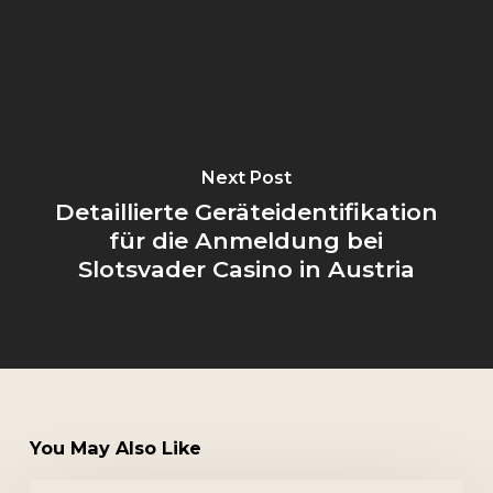
Next Post
Detaillierte Geräteidentifikation
für die Anmeldung bei
Slotsvader Casino in Austria
You May Also Like
Tuohi