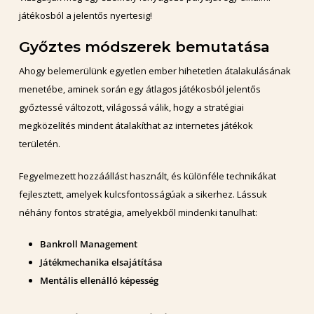
játékosból a jelentős nyertesig!
Győztes módszerek bemutatása
Ahogy belemerülünk egyetlen ember hihetetlen átalakulásának
menetébe, aminek során egy átlagos játékosból jelentős
győztessé változott, világossá válik, hogy a stratégiai
megközelítés mindent átalakíthat az internetes játékok
területén.
Fegyelmezett hozzáállást használt, és különféle technikákat
fejlesztett, amelyek kulcsfontosságúak a sikerhez. Lássuk
néhány fontos stratégia, amelyekből mindenki tanulhat:
Bankroll Management
Játékmechanika elsajátítása
Mentális ellenálló képesség