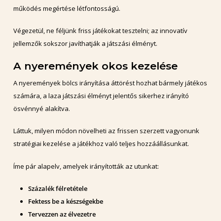
működés megértése létfontosságú.
Végezetül, ne féljünk friss játékokat tesztelni; az innovatív
jellemzők sokszor javíthatják a játszási élményt.
A nyeremények okos kezelése
A nyeremények bölcs irányítása áttörést hozhat bármely játékos
számára, a laza játszási élményt jelentős sikerhez irányító
ösvénnyé alakítva.
Láttuk, milyen módon növelheti az frissen szerzett vagyonunk
stratégiai kezelése a játékhoz való teljes hozzáállásunkat.
Íme pár alapelv, amelyek irányították az utunkat:
Százalék félretétele
Fektess be a készségekbe
Tervezzen az élvezetre