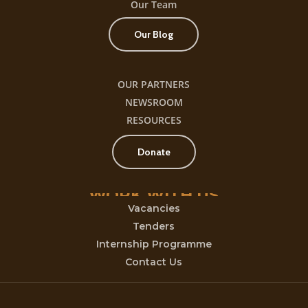
Our Team
Our Blog
OUR PARTNERS
NEWSROOM
RESOURCES
Donate
WORK
WITH
US
Vacancies
Tenders
Internship Programme
Contact Us