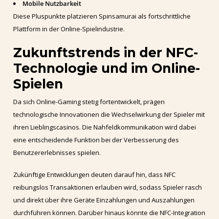
Mobile Nutzbarkeit
Diese Pluspunkte platzieren Spinsamurai als fortschrittliche
Plattform in der Online-Spielindustrie.
Zukunftstrends in der NFC-
Technologie und im Online-
Spielen
Da sich Online-Gaming stetig fortentwickelt, prägen
technologische Innovationen die Wechselwirkung der Spieler mit
ihren Lieblingscasinos. Die Nahfeldkommunikation wird dabei
eine entscheidende Funktion bei der Verbesserung des
Benutzererlebnisses spielen.
Zukünftige Entwicklungen deuten darauf hin, dass NFC
reibungslos Transaktionen erlauben wird, sodass Spieler rasch
und direkt über ihre Geräte Einzahlungen und Auszahlungen
durchführen können. Darüber hinaus könnte die NFC-Integration