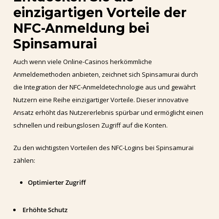
einzigartigen Vorteile der
NFC-Anmeldung bei
Spinsamurai
Auch wenn viele Online-Casinos herkömmliche
Anmeldemethoden anbieten, zeichnet sich Spinsamurai durch
die Integration der NFC-Anmeldetechnologie aus und gewährt
Nutzern eine Reihe einzigartiger Vorteile. Dieser innovative
Ansatz erhöht das Nutzererlebnis spürbar und ermöglicht einen
schnellen und reibungslosen Zugriff auf die Konten.
Zu den wichtigsten Vorteilen des NFC-Logins bei Spinsamurai
zählen:
Optimierter Zugriff
Erhöhte Schutz