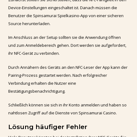
Device-Einstellungen eingeschaltet ist. Danach müssen die
Benutzer die Spinsamurai Spielkasino-App von einer sicheren
Source herunterladen.
Im Anschluss an der Setup sollten sie die Anwendung öffnen
und zum Anmeldebereich gehen. Dort werden sie aufgefordert,
ihr NFC-Gerät zu verbinden.
Durch Annähern des Geräts an den NFC-Leser der App kann der
Pairing-Prozess gestartet werden. Nach erfolgreicher
Verbindung erhalten die Nutzer eine
Bestätigungsbenachrichtigung.
Schließlich können sie sich in ihr Konto anmelden und haben so
nahtlosen Zugriff auf die Dienste von Spinsamurai Casino.
Lösung häufiger Fehler