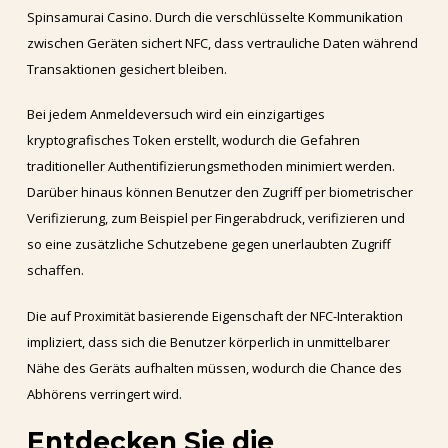
Spinsamurai Casino. Durch die verschlüsselte Kommunikation
zwischen Geräten sichert NFC, dass vertrauliche Daten während
Transaktionen gesichert bleiben.
Bei jedem Anmeldeversuch wird ein einzigartiges
kryptografisches Token erstellt, wodurch die Gefahren
traditioneller Authentifizierungsmethoden minimiert werden.
Darüber hinaus können Benutzer den Zugriff per biometrischer
Verifizierung, zum Beispiel per Fingerabdruck, verifizieren und
so eine zusätzliche Schutzebene gegen unerlaubten Zugriff
schaffen.
Die auf Proximität basierende Eigenschaft der NFC-Interaktion
impliziert, dass sich die Benutzer körperlich in unmittelbarer
Nähe des Geräts aufhalten müssen, wodurch die Chance des
Abhörens verringert wird.
Entdecken Sie die