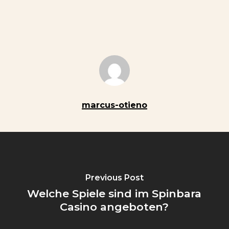
marcus-otieno
Previous Post
Welche Spiele sind im Spinbara
Casino angeboten?