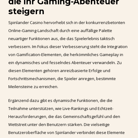
die Ihr Gaming-Abenteuer
steigern
Spinlander Casino hervorhebt sich in der konkurrenzbetonten
Online-Gaming-Landschaft durch eine auffällige Palette
neuartiger Funktionen aus, die das Spielerlebnis taktisch
verbessern. Im Fokus dieser Verbesserung steht die Integration
von Gamification-Elementen, die herkömmliches Gameplay in
ein dynamisches und fesselndes Abenteuer verwandeln. Zu
diesen Elementen gehören anreizbasierte Erfolge und
Fortschrittsmechanismen, die Spieler anregen, bestimmte
Meilensteine zu erreichen.
Ergänzend dazu gibt es dynamische Funktionen, die die
Teilnahme unterstützen, wie Live-Rankings und Echtzeit-
Herausforderungen, die das Gemeinschaftsgefühl und den
Wettstreit unter den Benutzern stärken. Die vielseitige
Benutzeroberfläche von Spinlander verbindet diese Elemente