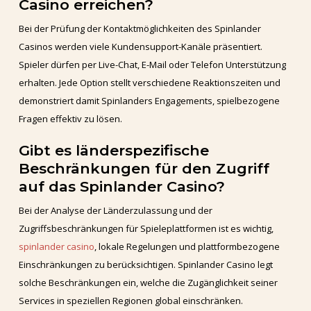
Casino erreichen?
Bei der Prüfung der Kontaktmöglichkeiten des Spinlander
Casinos werden viele Kundensupport-Kanäle präsentiert.
Spieler dürfen per Live-Chat, E-Mail oder Telefon Unterstützung
erhalten. Jede Option stellt verschiedene Reaktionszeiten und
demonstriert damit Spinlanders Engagements, spielbezogene
Fragen effektiv zu lösen.
Gibt es länderspezifische
Beschränkungen für den Zugriff
auf das Spinlander Casino?
Bei der Analyse der Länderzulassung und der
Zugriffsbeschränkungen für Spieleplattformen ist es wichtig,
spinlander casino
, lokale Regelungen und plattformbezogene
Einschränkungen zu berücksichtigen. Spinlander Casino legt
solche Beschränkungen ein, welche die Zugänglichkeit seiner
Services in speziellen Regionen global einschränken.