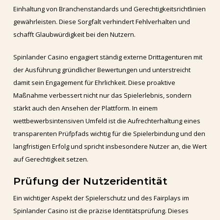
Einhaltung von Branchenstandards und Gerechtigkeitsrichtlinien
gewährleisten. Diese Sorgfalt verhindert Fehlverhalten und
schafft Glaubwürdigkeit bei den Nutzern.
Spinlander Casino engagiert ständig externe Drittagenturen mit
der Ausführung gründlicher Bewertungen und unterstreicht
damit sein Engagement für Ehrlichkeit. Diese proaktive
Maßnahme verbessert nicht nur das Spielerlebnis, sondern
stärkt auch den Ansehen der Plattform. In einem
wettbewerbsintensiven Umfeld ist die Aufrechterhaltung eines
transparenten Prüfpfads wichtig für die Spielerbindung und den
langfristigen Erfolg und spricht insbesondere Nutzer an, die Wert
auf Gerechtigkeit setzen.
Prüfung der Nutzeridentität
Ein wichtiger Aspekt der Spielerschutz und des Fairplays im
Spinlander Casino ist die präzise Identitätsprüfung. Dieses