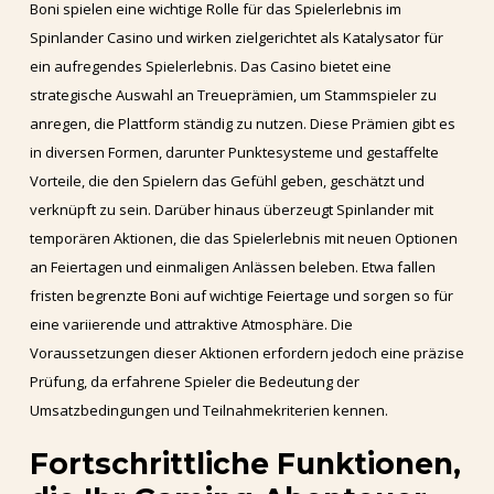
Boni spielen eine wichtige Rolle für das Spielerlebnis im
Spinlander Casino und wirken zielgerichtet als Katalysator für
ein aufregendes Spielerlebnis. Das Casino bietet eine
strategische Auswahl an Treueprämien, um Stammspieler zu
anregen, die Plattform ständig zu nutzen. Diese Prämien gibt es
in diversen Formen, darunter Punktesysteme und gestaffelte
Vorteile, die den Spielern das Gefühl geben, geschätzt und
verknüpft zu sein. Darüber hinaus überzeugt Spinlander mit
temporären Aktionen, die das Spielerlebnis mit neuen Optionen
an Feiertagen und einmaligen Anlässen beleben. Etwa fallen
fristen begrenzte Boni auf wichtige Feiertage und sorgen so für
eine variierende und attraktive Atmosphäre. Die
Voraussetzungen dieser Aktionen erfordern jedoch eine präzise
Prüfung, da erfahrene Spieler die Bedeutung der
Umsatzbedingungen und Teilnahmekriterien kennen.
Fortschrittliche Funktionen,