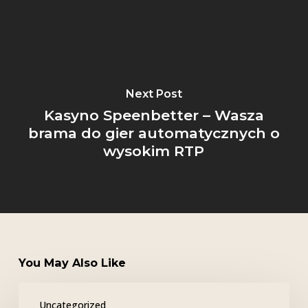
Next Post
Kasyno Speenbetter – Wasza
brama do gier automatycznych o
wysokim RTP
You May Also Like
Tuohi
Uncategorized