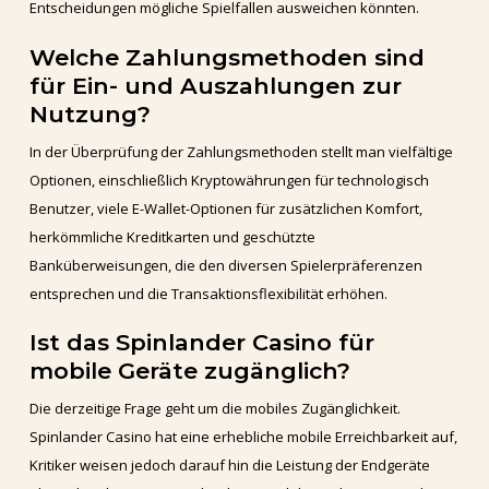
Entscheidungen mögliche Spielfallen ausweichen könnten.
Welche Zahlungsmethoden sind
für Ein- und Auszahlungen zur
Nutzung?
In der Überprüfung der Zahlungsmethoden stellt man vielfältige
Optionen, einschließlich Kryptowährungen für technologisch
Benutzer, viele E-Wallet-Optionen für zusätzlichen Komfort,
herkömmliche Kreditkarten und geschützte
Banküberweisungen, die den diversen Spielerpräferenzen
entsprechen und die Transaktionsflexibilität erhöhen.
Ist das Spinlander Casino für
mobile Geräte zugänglich?
Die derzeitige Frage geht um die mobiles Zugänglichkeit.
Spinlander Casino hat eine erhebliche mobile Erreichbarkeit auf,
Kritiker weisen jedoch darauf hin die Leistung der Endgeräte