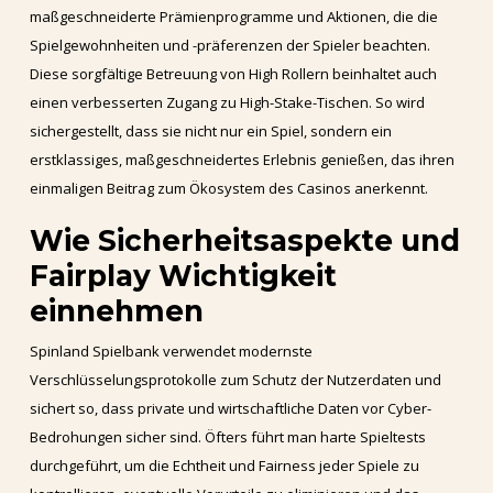
maßgeschneiderte Prämienprogramme und Aktionen, die die
Spielgewohnheiten und -präferenzen der Spieler beachten.
Diese sorgfältige Betreuung von High Rollern beinhaltet auch
einen verbesserten Zugang zu High-Stake-Tischen. So wird
sichergestellt, dass sie nicht nur ein Spiel, sondern ein
erstklassiges, maßgeschneidertes Erlebnis genießen, das ihren
einmaligen Beitrag zum Ökosystem des Casinos anerkennt.
Wie Sicherheitsaspekte und
Fairplay Wichtigkeit
einnehmen
Spinland Spielbank verwendet modernste
Verschlüsselungsprotokolle zum Schutz der Nutzerdaten und
sichert so, dass private und wirtschaftliche Daten vor Cyber-
Bedrohungen sicher sind. Öfters führt man harte Spieltests
durchgeführt, um die Echtheit und Fairness jeder Spiele zu