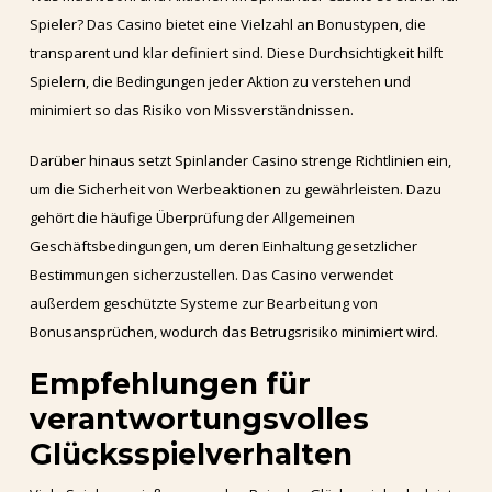
Spieler? Das Casino bietet eine Vielzahl an Bonustypen, die
transparent und klar definiert sind. Diese Durchsichtigkeit hilft
Spielern, die Bedingungen jeder Aktion zu verstehen und
minimiert so das Risiko von Missverständnissen.
Darüber hinaus setzt Spinlander Casino strenge Richtlinien ein,
um die Sicherheit von Werbeaktionen zu gewährleisten. Dazu
gehört die häufige Überprüfung der Allgemeinen
Geschäftsbedingungen, um deren Einhaltung gesetzlicher
Bestimmungen sicherzustellen. Das Casino verwendet
außerdem geschützte Systeme zur Bearbeitung von
Bonusansprüchen, wodurch das Betrugsrisiko minimiert wird.
Empfehlungen für
verantwortungsvolles
Glücksspielverhalten