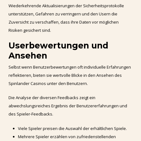
Wiederkehrende Aktualisierungen der Sicherheitsprotokolle
unterstützen, Gefahren zu verringern und den Usern die
Zuversicht zu verschaffen, dass ihre Daten vor möglichen
Risiken gesichert sind.
Userbewertungen und
Ansehen
Selbst wenn Benutzerbewertungen oft individuelle Erfahrungen
reflektieren, bieten sie wertvolle Blicke in den Ansehen des
Spinlander Casinos unter den Benutzern.
Die Analyse der diversen Feedbacks zeigt ein
abwechslungsreiches Ergebnis der Benutzererfahrungen und
des Spieler-Feedbacks.
Viele Spieler preisen die Auswahl der erhältlichen Spiele.
Mehrere Spieler erzählen von zufriedenstellenden