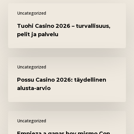
Tuohi
Uncategorized
Casino
2026
Tuohi Casino 2026 – turvallisuus,
–
pelit ja palvelu
turvallisuus,
pelit
ja
Possu
palvelu
Uncategorized
Casino
2026:
Possu Casino 2026: täydellinen
täydellinen
alusta-arvio
alusta-
arvio
Empieza
Uncategorized
a
ganar
Empieza a ganar hoy mismo Con