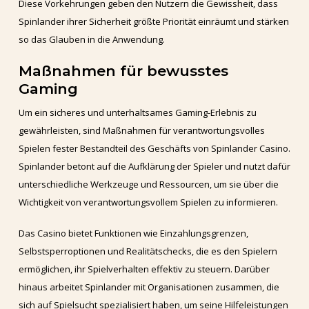
Diese Vorkehrungen geben den Nutzern die Gewissheit, dass
Spinlander ihrer Sicherheit größte Priorität einräumt und stärken
so das Glauben in die Anwendung.
Maßnahmen für bewusstes
Gaming
Um ein sicheres und unterhaltsames Gaming-Erlebnis zu
gewährleisten, sind Maßnahmen für verantwortungsvolles
Spielen fester Bestandteil des Geschäfts von Spinlander Casino.
Spinlander betont auf die Aufklärung der Spieler und nutzt dafür
unterschiedliche Werkzeuge und Ressourcen, um sie über die
Wichtigkeit von verantwortungsvollem Spielen zu informieren.
Das Casino bietet Funktionen wie Einzahlungsgrenzen,
Selbstsperroptionen und Realitätschecks, die es den Spielern
ermöglichen, ihr Spielverhalten effektiv zu steuern. Darüber
hinaus arbeitet Spinlander mit Organisationen zusammen, die
sich auf Spielsucht spezialisiert haben, um seine Hilfeleistungen