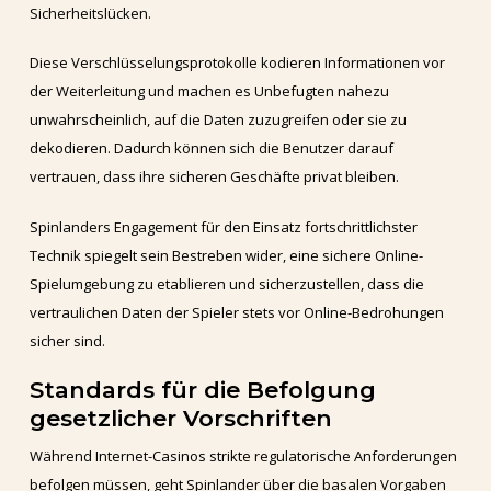
Sicherheitslücken.
Diese Verschlüsselungsprotokolle kodieren Informationen vor
der Weiterleitung und machen es Unbefugten nahezu
unwahrscheinlich, auf die Daten zuzugreifen oder sie zu
dekodieren. Dadurch können sich die Benutzer darauf
vertrauen, dass ihre sicheren Geschäfte privat bleiben.
Spinlanders Engagement für den Einsatz fortschrittlichster
Technik spiegelt sein Bestreben wider, eine sichere Online-
Spielumgebung zu etablieren und sicherzustellen, dass die
vertraulichen Daten der Spieler stets vor Online-Bedrohungen
sicher sind.
Standards für die Befolgung
gesetzlicher Vorschriften
Während Internet-Casinos strikte regulatorische Anforderungen
befolgen müssen, geht Spinlander über die basalen Vorgaben