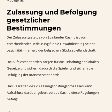
Mobilgerät.
Zulassung und Befolgung
gesetzlicher
Bestimmungen
Der Zulassungsstatus von Spinlander Casino ist von
entscheidender Bedeutung für die Gewährleistung seiner
Legitimität innerhalb der belgischen Glücksspiellandschaft.
Die Aufsichtsbehörden sorgen für die Einhaltung der lokalen
Gesetze und sichern dadurch die Spieler und sichern die
Befolgung der Branchenstandards.
Das Begreifen des Zulassungsprüfungsprozesses kann
Aufschluss darüber geben, ob das Casino diese Regelungen
befolgt.