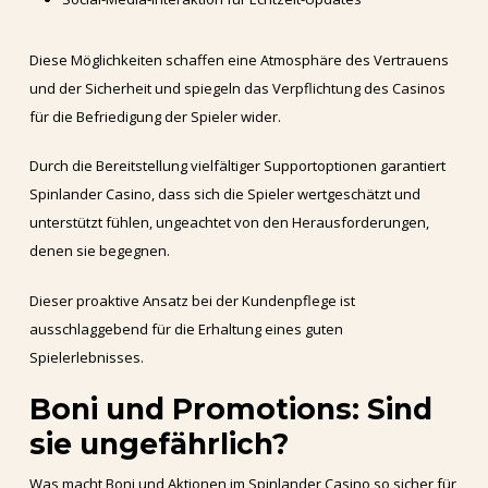
Diese Möglichkeiten schaffen eine Atmosphäre des Vertrauens
und der Sicherheit und spiegeln das Verpflichtung des Casinos
für die Befriedigung der Spieler wider.
Durch die Bereitstellung vielfältiger Supportoptionen garantiert
Spinlander Casino, dass sich die Spieler wertgeschätzt und
unterstützt fühlen, ungeachtet von den Herausforderungen,
denen sie begegnen.
Dieser proaktive Ansatz bei der Kundenpflege ist
ausschlaggebend für die Erhaltung eines guten
Spielerlebnisses.
Boni und Promotions: Sind
sie ungefährlich?
Was macht Boni und Aktionen im Spinlander Casino so sicher für