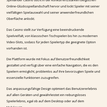
Spinlander Casino sticht in der konkurrenzstarken belgischen
Online-Glücksspiellandschaft hervor und lockt Spieler mit seiner
vielfältigen Spielauswahl und seiner anwenderfreundlichen
Oberfläche anlockt.
Das Casino stellt zur Verfügung eine beeindruckende
Spielvielfalt, von klassischen Tischspielen bis hin zu modernen
Video-Slots, sodass für jeden Spielertyp die geeignete Option
vorhanden ist.
Die Plattform wurde mit Fokus auf Benutzerfreundlichkeit
gestaltet und verfügt über eine einfache Navigation, die es den
Spielern ermöglicht, problemlos auf ihre bevorzugten Spiele und
essenzielle Funktionen zuzugreifen.
Das anpassungsfähige Design optimiert das Benutzererlebnis
auf allen Geräten und gewährleistet ein reibungsloses
Spielerlebnis, egal ob auf dem Desktop oder auf dem