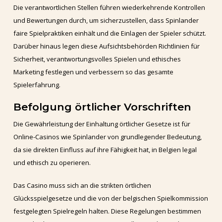
Die verantwortlichen Stellen führen wiederkehrende Kontrollen
und Bewertungen durch, um sicherzustellen, dass Spinlander
faire Spielpraktiken einhält und die Einlagen der Spieler schützt.
Darüber hinaus legen diese Aufsichtsbehörden Richtlinien für
Sicherheit, verantwortungsvolles Spielen und ethisches
Marketing festlegen und verbessern so das gesamte
Spielerfahrung.
Befolgung örtlicher Vorschriften
Die Gewährleistung der Einhaltung örtlicher Gesetze ist für
Online-Casinos wie Spinlander von grundlegender Bedeutung,
da sie direkten Einfluss auf ihre Fähigkeit hat, in Belgien legal
und ethisch zu operieren.
Das Casino muss sich an die strikten örtlichen
Glücksspielgesetze und die von der belgischen Spielkommission
festgelegten Spielregeln halten. Diese Regelungen bestimmen