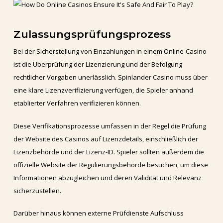
Zulassungsprüfungsprozess
Bei der Sicherstellung von Einzahlungen in einem Online-Casino
ist die Überprüfung der Lizenzierung und der Befolgung
rechtlicher Vorgaben unerlässlich. Spinlander Casino muss über
eine klare Lizenzverifizierung verfügen, die Spieler anhand
etablierter Verfahren verifizieren können.
Diese Verifikationsprozesse umfassen in der Regel die Prüfung
der Website des Casinos auf Lizenzdetails, einschließlich der
Lizenzbehörde und der Lizenz-ID. Spieler sollten außerdem die
offizielle Website der Regulierungsbehörde besuchen, um diese
Informationen abzugleichen und deren Validität und Relevanz
sicherzustellen.
Darüber hinaus können externe Prüfdienste Aufschluss