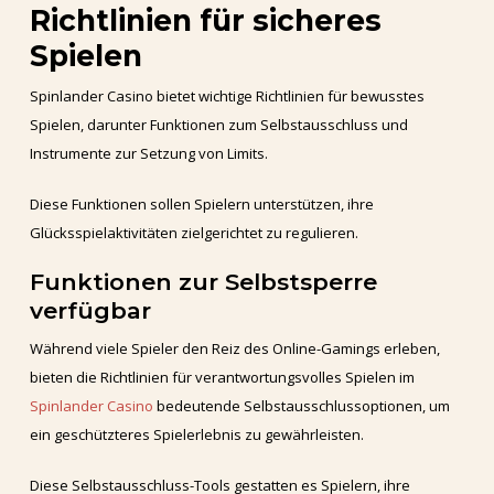
Richtlinien für sicheres
Spielen
Spinlander Casino bietet wichtige Richtlinien für bewusstes
Spielen, darunter Funktionen zum Selbstausschluss und
Instrumente zur Setzung von Limits.
Diese Funktionen sollen Spielern unterstützen, ihre
Glücksspielaktivitäten zielgerichtet zu regulieren.
Funktionen zur Selbstsperre
verfügbar
Während viele Spieler den Reiz des Online-Gamings erleben,
bieten die Richtlinien für verantwortungsvolles Spielen im
Spinlander Casino
bedeutende Selbstausschlussoptionen, um
ein geschützteres Spielerlebnis zu gewährleisten.
Diese Selbstausschluss-Tools gestatten es Spielern, ihre