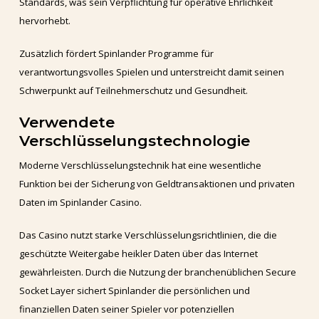
Standards, was sein Verpflichtung für operative Ehrlichkeit
hervorhebt.
Zusätzlich fördert Spinlander Programme für
verantwortungsvolles Spielen und unterstreicht damit seinen
Schwerpunkt auf Teilnehmerschutz und Gesundheit.
Verwendete
Verschlüsselungstechnologie
Moderne Verschlüsselungstechnik hat eine wesentliche
Funktion bei der Sicherung von Geldtransaktionen und privaten
Daten im Spinlander Casino.
Das Casino nutzt starke Verschlüsselungsrichtlinien, die die
geschützte Weitergabe heikler Daten über das Internet
gewährleisten. Durch die Nutzung der branchenüblichen Secure
Socket Layer sichert Spinlander die persönlichen und
finanziellen Daten seiner Spieler vor potenziellen