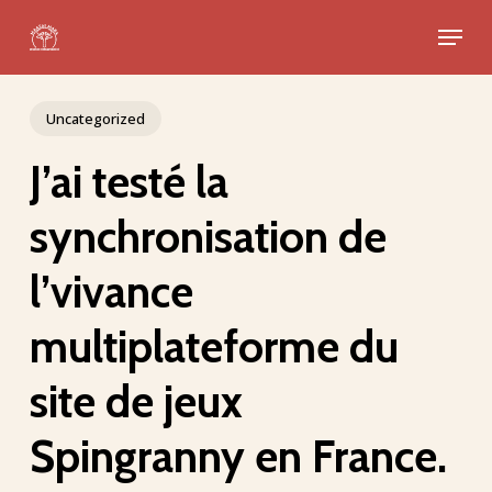
Skip
Menu
to
Close
main
Menu
content
Uncategorized
J’ai testé la
synchronisation de
l’vivance
multiplateforme du
site de jeux
Spingranny en France.