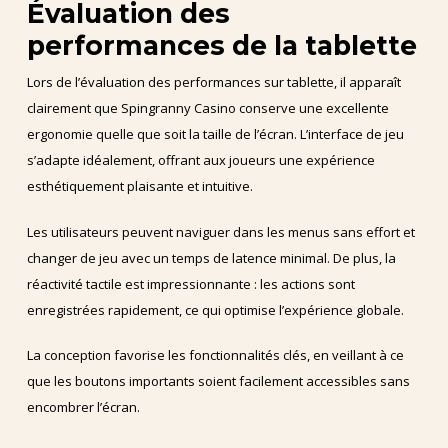
Évaluation des
performances de la tablette
Lors de l’évaluation des performances sur tablette, il apparaît
clairement que Spingranny Casino conserve une excellente
ergonomie quelle que soit la taille de l’écran. L’interface de jeu
s’adapte idéalement, offrant aux joueurs une expérience
esthétiquement plaisante et intuitive.
Les utilisateurs peuvent naviguer dans les menus sans effort et
changer de jeu avec un temps de latence minimal. De plus, la
réactivité tactile est impressionnante : les actions sont
enregistrées rapidement, ce qui optimise l’expérience globale.
La conception favorise les fonctionnalités clés, en veillant à ce
que les boutons importants soient facilement accessibles sans
encombrer l’écran.