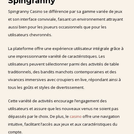
Spingranny
Spingranny Casino se différencie par sa gamme variée de jeux
et son interface conviviale, faisant un environnement attrayant
aussi bien pour les joueurs occasionnels que pour les
utilisateurs chevronnés.
La plateforme offre une expérience utilisateur intégrale grâce à
une impressionnante variété de caractéristiques. Les
utilisateurs peuvent sélectionner parmi des activités de table
traditionnels, des bandits manchots contemporaines et des
vivances immersives avec croupiers en live, répondant ainsi à
tous les goûts et styles de divertissement.
Cette variété de activités encourage l’engagement des
utilisateurs et assure que les nouveaux venus ne soient pas
dépassés par le choix. De plus, le
casino
offre une navigation
intuitive, facilitant l’accès aux jeux et aux caractéristiques du
compte.