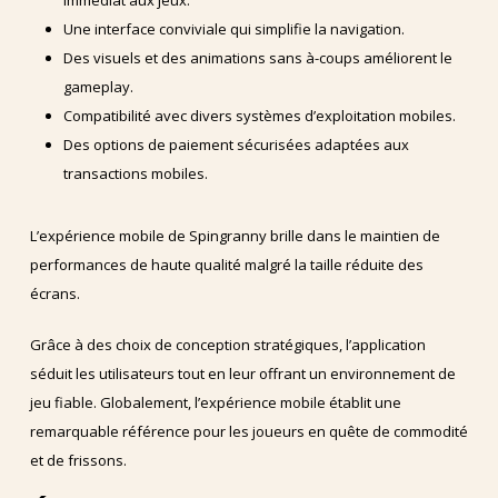
immédiat aux jeux.
Une interface conviviale qui simplifie la navigation.
Des visuels et des animations sans à-coups améliorent le
gameplay.
Compatibilité avec divers systèmes d’exploitation mobiles.
Des options de paiement sécurisées adaptées aux
transactions mobiles.
L’expérience mobile de Spingranny brille dans le maintien de
performances de haute qualité malgré la taille réduite des
écrans.
Grâce à des choix de conception stratégiques, l’application
séduit les utilisateurs tout en leur offrant un environnement de
jeu fiable. Globalement, l’expérience mobile établit une
remarquable référence pour les joueurs en quête de commodité
et de frissons.