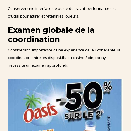
Conserver une interface de poste de travail performante est
crucial pour attirer et retenir les joueurs.
Examen globale de la
coordination
Considérant l’importance d’une expérience de jeu cohérente, la
coordination entre les dispositifs du casino Spingranny
nécessite un examen approfondi.