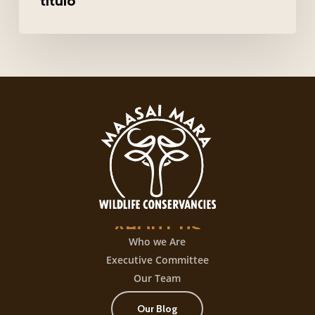
título
casino
caliente
login,
desata
una
experiencia
de
juego
con
+300
título
ABOUT
US
Who we Are
Executive Committee
Our Team
Our Blog