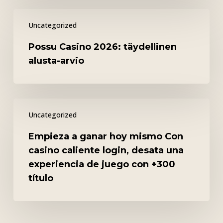
ja
Possu
palvelu
Uncategorized
Casino
2026:
Possu Casino 2026: täydellinen
täydellinen
alusta-arvio
alusta-
arvio
Empieza
Uncategorized
a
ganar
Empieza a ganar hoy mismo Con
hoy
casino caliente login, desata una
mismo
experiencia de juego con +300
Con
título
casino
caliente
login,
desata