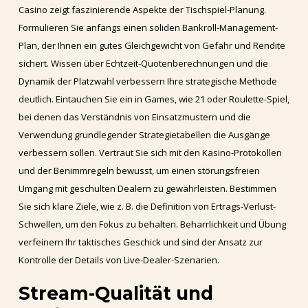
Casino zeigt faszinierende Aspekte der Tischspiel-Planung.
Formulieren Sie anfangs einen soliden Bankroll-Management-
Plan, der Ihnen ein gutes Gleichgewicht von Gefahr und Rendite
sichert. Wissen über Echtzeit-Quotenberechnungen und die
Dynamik der Platzwahl verbessern Ihre strategische Methode
deutlich. Eintauchen Sie ein in Games, wie 21 oder Roulette-Spiel,
bei denen das Verständnis von Einsatzmustern und die
Verwendung grundlegender Strategietabellen die Ausgänge
verbessern sollen. Vertraut Sie sich mit den Kasino-Protokollen
und der Benimmregeln bewusst, um einen störungsfreien
Umgang mit geschulten Dealern zu gewährleisten. Bestimmen
Sie sich klare Ziele, wie z. B. die Definition von Ertrags-Verlust-
Schwellen, um den Fokus zu behalten. Beharrlichkeit und Übung
verfeinern Ihr taktisches Geschick und sind der Ansatz zur
Kontrolle der Details von Live-Dealer-Szenarien.
Stream-Qualität und