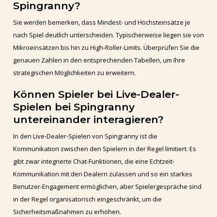
Spingranny?
Sie werden bemerken, dass Mindest- und Höchsteinsätze je
nach Spiel deutlich unterscheiden. Typischerweise liegen sie von
Mikroeinsätzen bis hin zu High-Roller-Limits. Überprüfen Sie die
genauen Zahlen in den entsprechenden Tabellen, um Ihre
strategischen Möglichkeiten zu erweitern.
Können Spieler bei Live-Dealer-
Spielen bei Spingranny
untereinander interagieren?
In den Live-Dealer-Spielen von Spingranny ist die
Kommunikation zwischen den Spielern in der Regel limitiert. Es
gibt zwar integrierte Chat-Funktionen, die eine Echtzeit-
Kommunikation mit den Dealern zulassen und so ein starkes
Benutzer-Engagement ermöglichen, aber Spielergespräche sind
in der Regel organisatorisch eingeschränkt, um die
Sicherheitsmaßnahmen zu erhöhen.