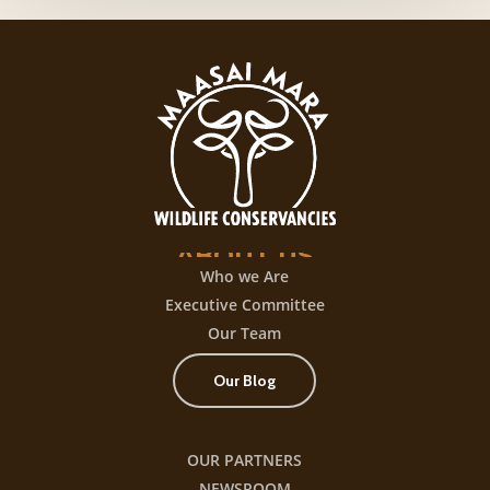
una
experiencia
de
juego
con
+300
título
ABOUT
US
Who we Are
Executive Committee
Our Team
Our Blog
OUR PARTNERS
NEWSROOM