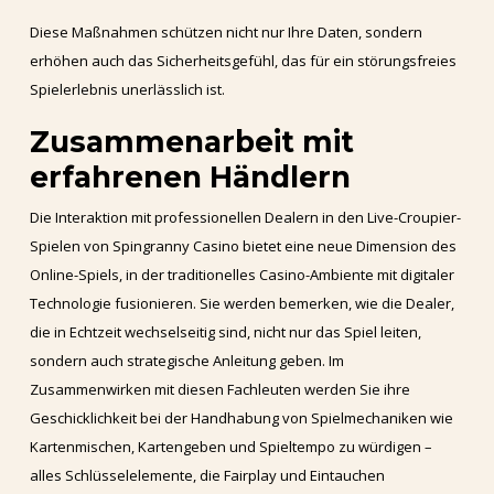
Diese Maßnahmen schützen nicht nur Ihre Daten, sondern
erhöhen auch das Sicherheitsgefühl, das für ein störungsfreies
Spielerlebnis unerlässlich ist.
Zusammenarbeit mit
erfahrenen Händlern
Die Interaktion mit professionellen Dealern in den Live-Croupier-
Spielen von Spingranny Casino bietet eine neue Dimension des
Online-Spiels, in der traditionelles Casino-Ambiente mit digitaler
Technologie fusionieren. Sie werden bemerken, wie die Dealer,
die in Echtzeit wechselseitig sind, nicht nur das Spiel leiten,
sondern auch strategische Anleitung geben. Im
Zusammenwirken mit diesen Fachleuten werden Sie ihre
Geschicklichkeit bei der Handhabung von Spielmechaniken wie
Kartenmischen, Kartengeben und Spieltempo zu würdigen –
alles Schlüsselelemente, die Fairplay und Eintauchen