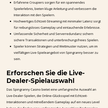
Erfahrene Croupiers sorgen für ein spannendes
Spielerlebnis, bieten kluge Anleitung und verbessern die
Interaktion mit den Spielern.
Hochwertiges Echtzeit-Streaming mit minimaler Latenz sorgt
für reibungsloses Gameplay und eintauchende Erlebnisse.
Umfassende Sicherheit und Serverredundanz sichern
sichere Transaktionen und unterbrechungsfreies Spielen.
Spieler können Strategien und Wettmuster nutzen, um im
vielfältigen Live-Spieleangebot von Spingranny besser zu
sein.
Erforschen Sie die Live-
Dealer-Spielauswahl
Das Spingranny Casino bietet eine umfangreiche Auswahl an
Live-Dealer-Spielen, die Online-Glücksspiel mit Echtzeit-
Interaktionen und mitreißendem Gameplay auf ein neues Level