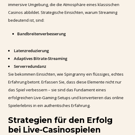
immersive Umgebung, die die Atmosphäre eines klassischen
Casinos abbildet. Strategische Einsichten, warum Streaming
bedeutend ist, sind:
Bandbreitenverbesserung
Latenzreduzierung
Adaptives Bitrate-Streaming
Serverredundanz
Sie bekommen Einsichten, wie Spingranny ein flüssiges, echtes
Erfahrung betont. Erfassen Sie, dass diese Elemente nicht nur
das Spiel verbessern – sie sind das Fundament eines
erfolgreichen Live-Gaming-Setups und konvertieren das online
Spielerlebnis in ein authentisches Erfahrung.
Strategien für den Erfolg
bei Live-Casinospielen