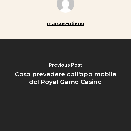
marcus-otieno
Previous Post
Cosa prevedere dall'app mobile
del Royal Game Casino