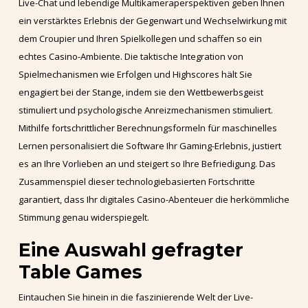
Live-Chat und lebendige Multikameraperspektiven geben Ihnen
ein verstärktes Erlebnis der Gegenwart und Wechselwirkung mit
dem Croupier und Ihren Spielkollegen und schaffen so ein
echtes Casino-Ambiente. Die taktische Integration von
Spielmechanismen wie Erfolgen und Highscores hält Sie
engagiert bei der Stange, indem sie den Wettbewerbsgeist
stimuliert und psychologische Anreizmechanismen stimuliert.
Mithilfe fortschrittlicher Berechnungsformeln für maschinelles
Lernen personalisiert die Software Ihr Gaming-Erlebnis, justiert
es an Ihre Vorlieben an und steigert so Ihre Befriedigung. Das
Zusammenspiel dieser technologiebasierten Fortschritte
garantiert, dass Ihr digitales Casino-Abenteuer die herkömmliche
Stimmung genau widerspiegelt.
Eine Auswahl gefragter
Table Games
Eintauchen Sie hinein in die faszinierende Welt der Live-