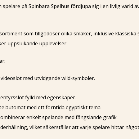
n spelare på Spinbara Spelhus fördjupa sig i en livlig värl
sortiment som tillgodoser olika smaker, inklusive klassiska 
ker uppslukande upplevelser.
ar:
k videoslot med utvidgande wild-symboler.
ntyrsslot fylld med egenskaper.
pelautomat med ett forntida egyptiskt tema.
 kombinerar enkelt spelande med fängslande grafik.
erhållning, vilket säkerställer att varje spelare hittar något