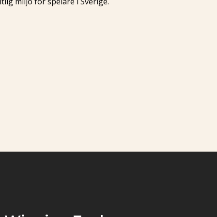
g miljö för spelare i Sverige.