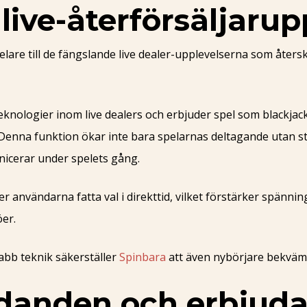
ive-återförsäljarup
elare till de fängslande live dealer-upplevelserna som åters
knologier inom live dealers och erbjuder spel som blackjac
Denna funktion ökar inte bara spelarnas deltagande utan st
icerar under spelets gång.
r användarna fatta val i direkttid, vilket förstärker spän
er.
bb teknik säkerställer
Spinbara
att även nybörjare bekvämt
danden och erbjuda