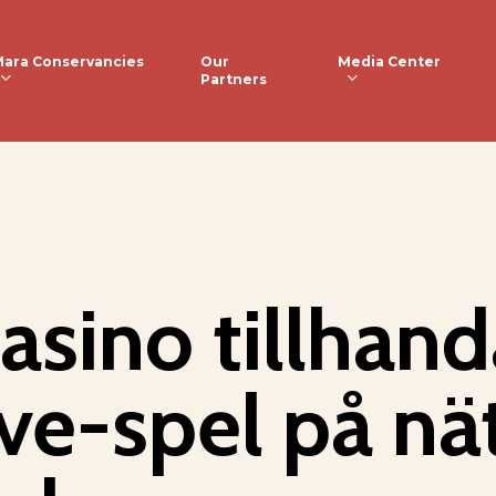
ara Conservancies
Media Center
Our
Partners
asino tillhand
ive-spel på nä