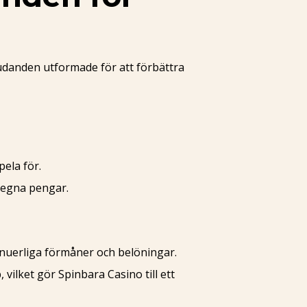
udanden utformade för att förbättra
ela för.
a egna pengar.
inuerliga förmåner och belöningar.
ilket gör Spinbara Casino till ett