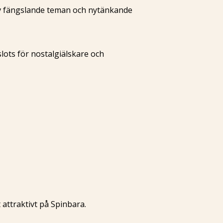
d av fängslande teman och nytänkande
slots för nostalgiälskare och
 attraktivt på Spinbara.