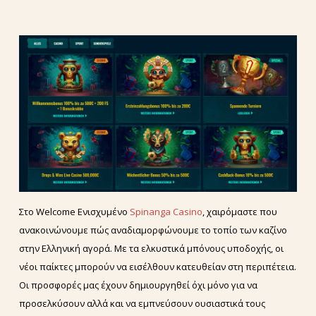
Στο Welcome Ενισχυμένο
Spinanga Casino
, χαιρόμαστε που
ανακοινώνουμε πώς αναδιαμορφώνουμε το τοπίο των καζίνο
στην Ελληνική αγορά. Με τα ελκυστικά μπόνους υποδοχής, οι
νέοι παίκτες μπορούν να εισέλθουν κατευθείαν στη περιπέτεια.
Οι προσφορές μας έχουν δημιουργηθεί όχι μόνο για να
προσελκύσουν αλλά και να εμπνεύσουν ουσιαστικά τους