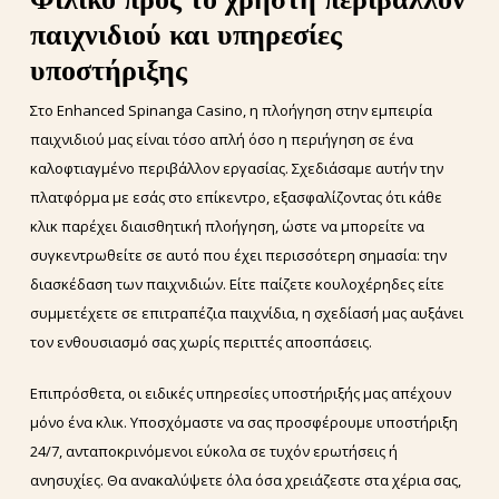
παιχνιδιού και υπηρεσίες
υποστήριξης
Στο Enhanced Spinanga Casino, η πλοήγηση στην εμπειρία
παιχνιδιού μας είναι τόσο απλή όσο η περιήγηση σε ένα
καλοφτιαγμένο περιβάλλον εργασίας. Σχεδιάσαμε αυτήν την
πλατφόρμα με εσάς στο επίκεντρο, εξασφαλίζοντας ότι κάθε
κλικ παρέχει διαισθητική πλοήγηση, ώστε να μπορείτε να
συγκεντρωθείτε σε αυτό που έχει περισσότερη σημασία: την
διασκέδαση των παιχνιδιών. Είτε παίζετε κουλοχέρηδες είτε
συμμετέχετε σε επιτραπέζια παιχνίδια, η σχεδίασή μας αυξάνει
τον ενθουσιασμό σας χωρίς περιττές αποσπάσεις.
Επιπρόσθετα, οι ειδικές υπηρεσίες υποστήριξής μας απέχουν
μόνο ένα κλικ. Υποσχόμαστε να σας προσφέρουμε υποστήριξη
24/7, ανταποκρινόμενοι εύκολα σε τυχόν ερωτήσεις ή
ανησυχίες. Θα ανακαλύψετε όλα όσα χρειάζεστε στα χέρια σας,