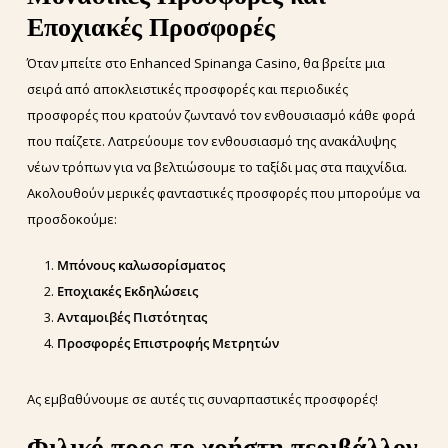
Εποχιακές Προσφορές
Όταν μπείτε στο Enhanced Spinanga Casino, θα βρείτε μια
σειρά από αποκλειστικές προσφορές και περιοδικές
προσφορές που κρατούν ζωντανό τον ενθουσιασμό κάθε φορά
που παίζετε. Λατρεύουμε τον ενθουσιασμό της ανακάλυψης
νέων τρόπων για να βελτιώσουμε το ταξίδι μας στα παιχνίδια.
Ακολουθούν μερικές φανταστικές προσφορές που μπορούμε να
προσδοκούμε:
Μπόνους καλωσορίσματος
Εποχιακές Εκδηλώσεις
Ανταμοιβές Πιστότητας
Προσφορές Επιστροφής Μετρητών
Ας εμβαθύνουμε σε αυτές τις συναρπαστικές προσφορές!
Φιλικό προς το χρήστη περιβάλλον