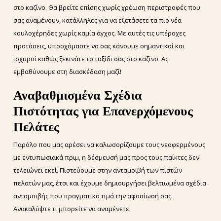
στο καζίνο. Θα βρείτε επίσης χωρίς χρέωση περιστροφές που
σας αναμένουν, κατάλληλες για να εξετάσετε τα πιο νέα
κουλοχέρηδες χωρίς καμία άγχος. Με αυτές τις υπέροχες
προτάσεις, υποσχόμαστε να σας κάνουμε σημαντικοί και
ισχυροί καθώς ξεκινάτε το ταξίδι σας στο καζίνο. Ας
εμβαθύνουμε στη διασκέδαση μαζί!
Αναβαθμισμένα Σχέδια
Πιστότητας για Επανερχόμενους
Πελάτες
Παρόλο που μας αρέσει να καλωσορίζουμε τους νεοφερμένους
με εντυπωσιακά πριμ, η δέσμευσή μας προς τους παίκτες δεν
τελειώνει εκεί. Πιστεύουμε στην ανταμοιβή των πιστών
πελατών μας, έτσι και έχουμε δημιουργήσει βελτιωμένα σχέδια
ανταμοιβής που πραγματικά τιμά την αφοσίωσή σας.
Ανακαλύψτε τι μπορείτε να αναμένετε: