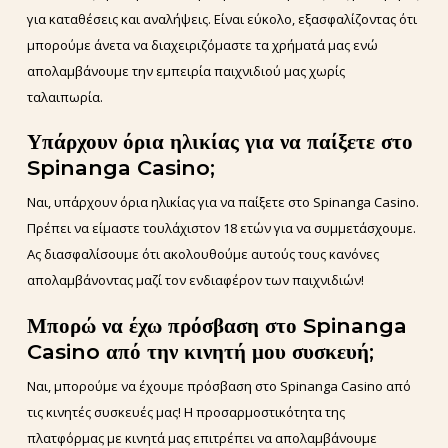
για καταθέσεις και αναλήψεις. Είναι εύκολο, εξασφαλίζοντας ότι
μπορούμε άνετα να διαχειριζόμαστε τα χρήματά μας ενώ
απολαμβάνουμε την εμπειρία παιχνιδιού μας χωρίς
ταλαιπωρία.
Υπάρχουν όρια ηλικίας για να παίξετε στο
Spinanga Casino;
Ναι, υπάρχουν όρια ηλικίας για να παίξετε στο Spinanga Casino.
Πρέπει να είμαστε τουλάχιστον 18 ετών για να συμμετάσχουμε.
Ας διασφαλίσουμε ότι ακολουθούμε αυτούς τους κανόνες
απολαμβάνοντας μαζί τον ενδιαφέρον των παιχνιδιών!
Μπορώ να έχω πρόσβαση στο Spinanga
Casino από την κινητή μου συσκευή;
Ναι, μπορούμε να έχουμε πρόσβαση στο Spinanga Casino από
τις κινητές συσκευές μας! Η προσαρμοστικότητα της
πλατφόρμας με κινητά μας επιτρέπει να απολαμβάνουμε