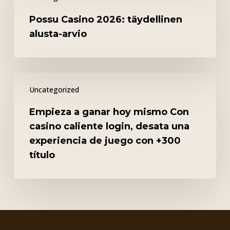
2026:
Possu Casino 2026: täydellinen
täydellinen
alusta-arvio
alusta-
arvio
Empieza
Uncategorized
a
ganar
Empieza a ganar hoy mismo Con
hoy
casino caliente login, desata una
mismo
experiencia de juego con +300
Con
título
casino
caliente
login,
desata
una
experiencia