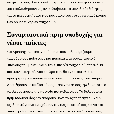
νεοφερμένους. Αλλά τι άλλο περιμένει όσους αποφασίσουν να
μας ακολουθήσουν; Ας ανακαλύψουμε τα μοναδικά ιδιότητες
και τα πλεονεκτήματα που μας διακρίνουν στον ζωντανό κόσμο
των online τυχερών παιχνιδιών.
Συναρπαστικά πριμ υποδοχής για
νέους παίκτες
Στο Spinanga Casino, χαιρόμαστε που καλωσορίζουμε
καινούργιους παίχτες με μια ποικιλία από συναρπαστικά
μπόνους που βελτιώνουν την εμπειρία παιχνιδιού σας ακόμα
πιο ικανοποιητική. Από τη ώρα που θα εγκατασταθείτε,
προσφέρουμε πλούσια πακέτα καλωσορίσματος που μπορούν
να αυξήσουν το υπόλοιπό σας, παρέχοντάς σας την δυνατότητα
να εξερευνήσετε την ποικιλία παιχνιδιών μας. Τα δελεαστικά
πριμ ισοδυναμίας δεν αφορούν μόνο τους ποσότητες. Έχουν
σχεδιαστεί για να ενισχύσουν την ευχαρίστησή σας και να σας
υποστηρίξουν να αξιοποιήσετε στο έπακρο τον διάρκεια σας