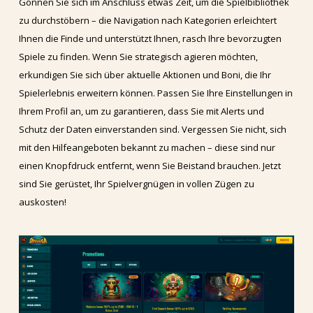
Gönnen Sie sich im Anschluss etwas Zeit, um die Spielbibliothek
zu durchstöbern – die Navigation nach Kategorien erleichtert
Ihnen die Finde und unterstützt Ihnen, rasch Ihre bevorzugten
Spiele zu finden. Wenn Sie strategisch agieren möchten,
erkundigen Sie sich über aktuelle Aktionen und Boni, die Ihr
Spielerlebnis erweitern können. Passen Sie Ihre Einstellungen in
Ihrem Profil an, um zu garantieren, dass Sie mit Alerts und
Schutz der Daten einverstanden sind. Vergessen Sie nicht, sich
mit den Hilfeangeboten bekannt zu machen – diese sind nur
einen Knopfdruck entfernt, wenn Sie Beistand brauchen. Jetzt
sind Sie gerüstet, Ihr Spielvergnügen in vollen Zügen zu
auskosten!