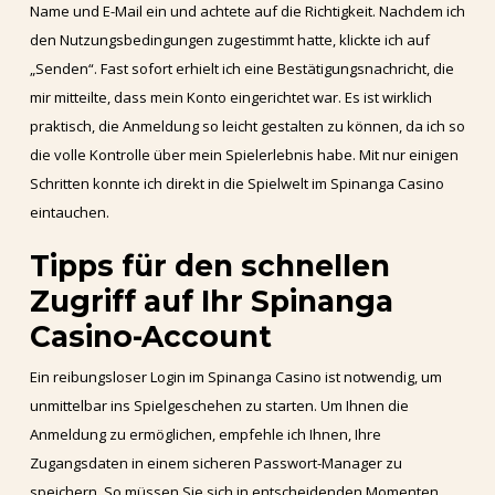
Name und E-Mail ein und achtete auf die Richtigkeit. Nachdem ich
den Nutzungsbedingungen zugestimmt hatte, klickte ich auf
„Senden“. Fast sofort erhielt ich eine Bestätigungsnachricht, die
mir mitteilte, dass mein Konto eingerichtet war. Es ist wirklich
praktisch, die Anmeldung so leicht gestalten zu können, da ich so
die volle Kontrolle über mein Spielerlebnis habe. Mit nur einigen
Schritten konnte ich direkt in die Spielwelt im Spinanga Casino
eintauchen.
Tipps für den schnellen
Zugriff auf Ihr Spinanga
Casino-Account
Ein reibungsloser Login im Spinanga Casino ist notwendig, um
unmittelbar ins Spielgeschehen zu starten. Um Ihnen die
Anmeldung zu ermöglichen, empfehle ich Ihnen, Ihre
Zugangsdaten in einem sicheren Passwort-Manager zu
speichern. So müssen Sie sich in entscheidenden Momenten