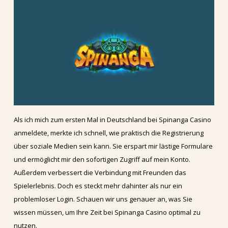
Als ich mich zum ersten Mal in Deutschland bei Spinanga Casino
anmeldete, merkte ich schnell, wie praktisch die Registrierung
über soziale Medien sein kann. Sie erspart mir lästige Formulare
und ermöglicht mir den sofortigen Zugriff auf mein Konto.
Außerdem verbessert die Verbindung mit Freunden das
Spielerlebnis. Doch es steckt mehr dahinter als nur ein
problemloser Login. Schauen wir uns genauer an, was Sie
wissen müssen, um Ihre Zeit bei Spinanga Casino optimal zu
nutzen.