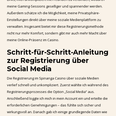
meine Gaming-Sessions geselliger und spannender werden.
Außerdem schätze ich die Möglichkeit, meine Privatsphäre-
Einstellungen direkt über meine soziale Medienplattform zu
verwalten. Insgesamt bietet mir diese Registrierungsmethode
nicht nur mehr Komfort, sondern gibt mir auch mehr Macht über
meine Online-Präsenz im Casino.
Schritt-für-Schritt-Anleitung
zur Registrierung über
Social Media
Die Registrierung im Spinanga Casino über soziale Medien
verlief schnell und unkompliziert. Zuerst wählte ich während des
Registrierungsprozesses die Option „Social Media“ aus.
Anschließend loggte ich mich in mein Account ein und erteilte die
erforderlichen Genehmigungen – das fühlte sich sicher und
wirkungsvoll an. Danach gab ich einige grundlegende Daten wie