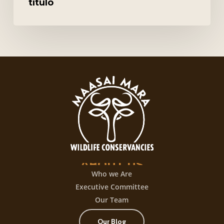
título
casino
caliente
login,
desata
una
experiencia
de
juego
con
+300
título
ABOUT
US
Who we Are
Executive Committee
Our Team
Our Blog