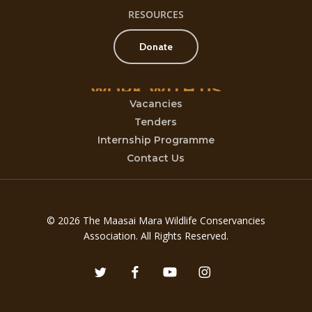
RESOURCES
Donate
WORK
WITH
US
Vacancies
Tenders
Internship Programme
Contact Us
© 2026 The Maasai Mara Wildlife Conservancies
Association. All Rights Reserved.
twitter
facebook
youtube
instagram