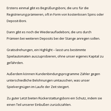
Erstens einmal gibt es Begrüßungsboni, die uns für die
Registrierung prämieren, oft in Form von kostenlosen Spins oder
Deposit-Boni.
Dann gibt es noch die Wiederaufladeboni, die uns durch
Prämien bei weiteren Deposits bei der Stange anregen sollen.
Gratisdrehungen, ein Highlight – lasst uns bestimmte
Spielautomaten auszuprobieren, ohne unser eigenes Kapital zu
gefährden.
Außerdem können Kundenbindungsprogramme Zähler gegen
unterschiedliche Belohnungen umtauschen, was unser
Spielvergnügen im Laufe der Zeit steigert.
Zu guter Letzt bieten Rückerstattungsboni ein Schutz, indem sie
einen Teil unserer Einbußen zurückzahlen.