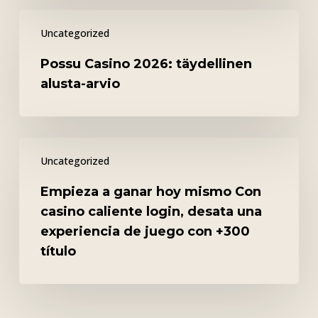
ja
Possu
palvelu
Uncategorized
Casino
2026:
Possu Casino 2026: täydellinen
täydellinen
alusta-arvio
alusta-
arvio
Empieza
Uncategorized
a
ganar
Empieza a ganar hoy mismo Con
hoy
casino caliente login, desata una
mismo
experiencia de juego con +300
Con
título
casino
caliente
login,
desata