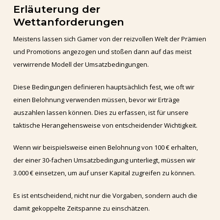
Erläuterung der
Wettanforderungen
Meistens lassen sich Gamer von der reizvollen Welt der Prämien
und Promotions angezogen und stoßen dann auf das meist
verwirrende Modell der Umsatzbedingungen.
Diese Bedingungen definieren hauptsächlich fest, wie oft wir
einen Belohnung verwenden müssen, bevor wir Erträge
auszahlen lassen können. Dies zu erfassen, ist für unsere
taktische Herangehensweise von entscheidender Wichtigkeit.
Wenn wir beispielsweise einen Belohnung von 100 € erhalten,
der einer 30-fachen Umsatzbedingung unterliegt, müssen wir
3.000 € einsetzen, um auf unser Kapital zugreifen zu können.
Es ist entscheidend, nicht nur die Vorgaben, sondern auch die
damit gekoppelte Zeitspanne zu einschätzen.