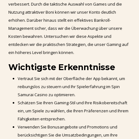
verbessert. Durch die taktische Auswahl von Games und die
Nutzung attraktiver Boni können wir unser Konto deutlich
erhöhen. Darüber hinaus stellt ein effektives Bankroll-
Management sicher, dass wir die Überwachung über unsere
Kosten bewahren. Untersuchen wir diese Aspekte und
entdecken wir die praktischen Strategien, die unser Gaming auf
ein höheres Level bringen können.
Wichtigste Erkenntnisse
Vertraut Sie sich mit der Oberfläche der App bekannt, um
reibungslos zu steuern und Ihr Spielerfahrung im Spin
Samurai Casino zu optimieren.
Schätzen Sie Ihren Gaming-Stil und Ihre Risikobereitschaft
ein, um Spiele zu wählen, die Ihren Präferenzen und Ihrem
Fähigkeiten entsprechen.
Verwenden Sie Bonusangebote und Promotions und
berücksichtigen Sie die Umsatzbedingungen, um Ihre