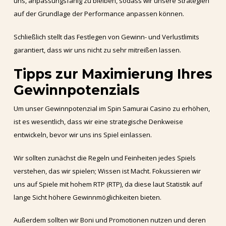
uns, anpassungsfähig zu bleiben, sodass wir unsere Strategien
auf der Grundlage der Performance anpassen können.
Schließlich stellt das Festlegen von Gewinn- und Verlustlimits
garantiert, dass wir uns nicht zu sehr mitreißen lassen.
Tipps zur Maximierung Ihres
Gewinnpotenzials
Um unser Gewinnpotenzial im Spin Samurai Casino zu erhöhen,
ist es wesentlich, dass wir eine strategische Denkweise
entwickeln, bevor wir uns ins Spiel einlassen.
Wir sollten zunächst die Regeln und Feinheiten jedes Spiels
verstehen, das wir spielen; Wissen ist Macht. Fokussieren wir
uns auf Spiele mit hohem RTP (RTP), da diese laut Statistik auf
lange Sicht höhere Gewinnmöglichkeiten bieten.
Außerdem sollten wir Boni und Promotionen nutzen und deren