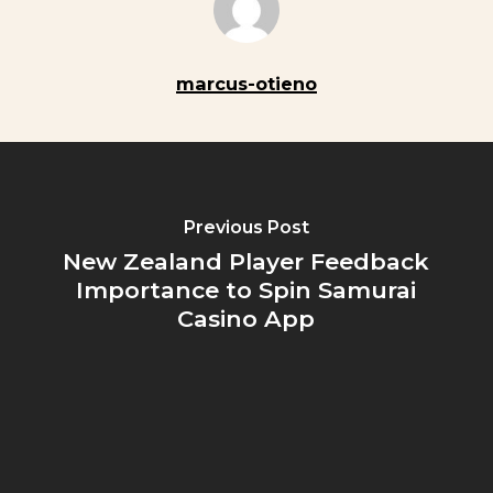
marcus-otieno
Previous Post
New Zealand Player Feedback
Importance to Spin Samurai
Casino App