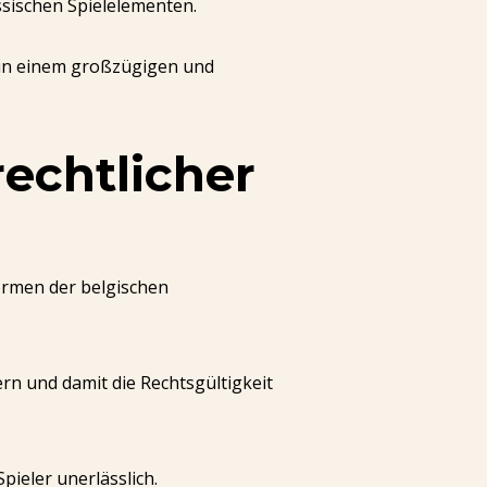
sischen Spielelementen.
 in einem großzügigen und
echtlicher
ormen der belgischen
rn und damit die Rechtsgültigkeit
pieler unerlässlich.