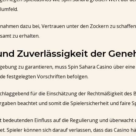
lumfeld.
nahmen dazu bei, Vertrauen unter den Zockern zu schaffen 
samt zu erhalten.
 und Zuverlässigkeit der Gen
ebung zu garantieren, muss Spin Sahara Casino über eine l
de festgelegten Vorschriften befolgen.
schlaggebend für die Einschätzung der Rechtmäßigkeit des 
rgaben beachtet und somit die Spielersicherheit und faire Sp
t bedeutenden Einfluss auf die Regulierung und überwacht d
 Spieler können sich darauf verlassen, dass das Casino h