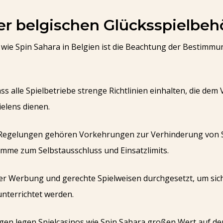
 belgischen Glücksspielbeh
s wie Spin Sahara in Belgien ist die Beachtung der Bestimm
ss alle Spielbetriebe strenge Richtlinien einhalten, die de
elens dienen.
r Regelungen gehören Vorkehrungen zur Verhinderung von 
amme zum Selbstausschluss und Einsatzlimits.
er Werbung und gerechte Spielweisen durchgesetzt, um sich
nterrichtet werden.
ngen legen Spielcasinos wie Spin Sahara großen Wert auf d