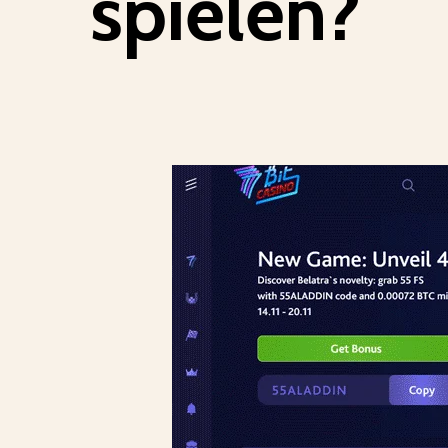
spielen?