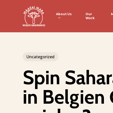
Skip
to
About Us
M
Our
Work
main
content
Uncategorized
Spin Sahara
in Belgien