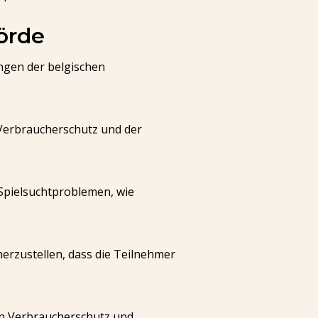
örde
ungen der belgischen
m Verbraucherschutz und der
Spielsuchtproblemen, wie
erzustellen, dass die Teilnehmer
en Verbraucherschutz und