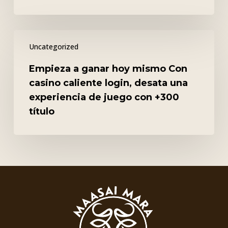
arvio
Empieza
Uncategorized
a
ganar
Empieza a ganar hoy mismo Con
hoy
casino caliente login, desata una
mismo
experiencia de juego con +300
Con
título
casino
caliente
login,
desata
una
experiencia
de
juego
con