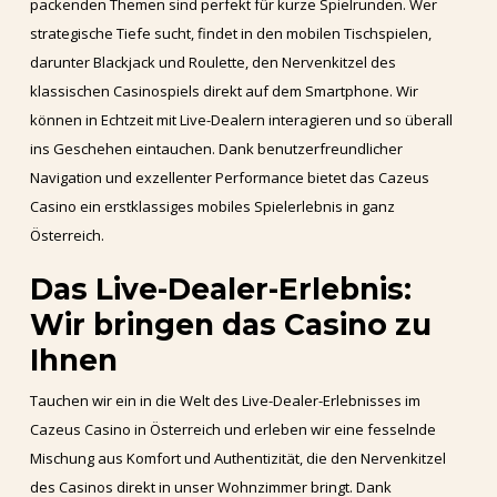
packenden Themen sind perfekt für kurze Spielrunden. Wer
strategische Tiefe sucht, findet in den mobilen Tischspielen,
darunter Blackjack und Roulette, den Nervenkitzel des
klassischen Casinospiels direkt auf dem Smartphone. Wir
können in Echtzeit mit Live-Dealern interagieren und so überall
ins Geschehen eintauchen. Dank benutzerfreundlicher
Navigation und exzellenter Performance bietet das Cazeus
Casino ein erstklassiges mobiles Spielerlebnis in ganz
Österreich.
Das Live-Dealer-Erlebnis:
Wir bringen das Casino zu
Ihnen
Tauchen wir ein in die Welt des Live-Dealer-Erlebnisses im
Cazeus Casino in Österreich und erleben wir eine fesselnde
Mischung aus Komfort und Authentizität, die den Nervenkitzel
des Casinos direkt in unser Wohnzimmer bringt. Dank