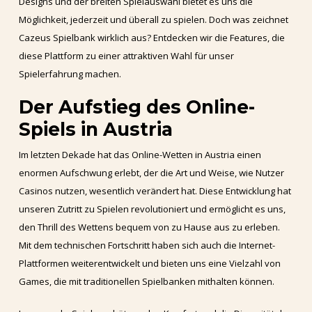
Designs und der breiten Spielauswahl bietet es uns die
Möglichkeit, jederzeit und überall zu spielen. Doch was zeichnet
Cazeus Spielbank wirklich aus? Entdecken wir die Features, die
diese Plattform zu einer attraktiven Wahl für unser
Spielerfahrung machen.
Der Aufstieg des Online-
Spiels in Austria
Im letzten Dekade hat das Online-Wetten in Austria einen
enormen Aufschwung erlebt, der die Art und Weise, wie Nutzer
Casinos nutzen, wesentlich verändert hat. Diese Entwicklung hat
unseren Zutritt zu Spielen revolutioniert und ermöglicht es uns,
den Thrill des Wettens bequem von zu Hause aus zu erleben.
Mit dem technischen Fortschritt haben sich auch die Internet-
Plattformen weiterentwickelt und bieten uns eine Vielzahl von
Games, die mit traditionellen Spielbanken mithalten können.