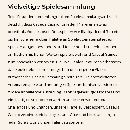
Vielseitige Spielesammlung
Beim Erkunden der umfangreichen Spielesammlung wird rasch
deutlich, dass Cazeus Casino für jeden Präferenz etwas
bereithält. Von zeitlosen Brettspielen wie Blackjack und Roulette
bis hin zu einer großen Palette an Spielautomaten ist jedes
Spielvergnügen besonders und fesselnd. Thrillseeker können
an Tischen mit hohen Wetten spielen, während Casual Games
zum Abschalten verlocken. Die Live-Dealer-Features verbessern
das Spielerlebnis und ermöglichen uns an jedem Platz in
authentische Casino-Stimmung einsteigen. Die spezialisierten
Automatenspiele und neuartigen Spielmechaniken versichern
zudem anhaltende Aufregung. Dank regelmäßiger Updates und
einzigartiger Angebote erwarten uns immer wieder neue
Challenges und Chancen, unsere Pläne zu verbessern. Cazeus
Casino verbindet Vielseitigkeit und Güte und bittet uns ein, in
jeder Spielsitzung unser Talent zu steigern.