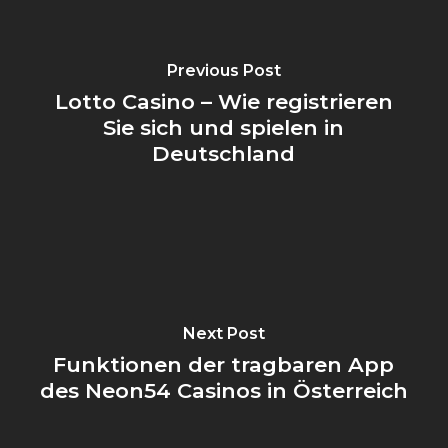
Previous Post
Lotto Casino – Wie registrieren
Sie sich und spielen in
Deutschland
Next Post
Funktionen der tragbaren App
des Neon54 Casinos in Österreich