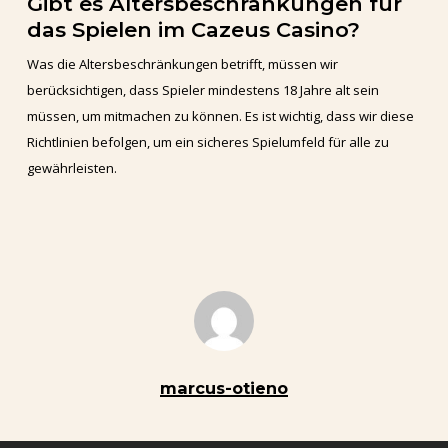
Gibt es Altersbeschränkungen für
das Spielen im Cazeus Casino?
Was die Altersbeschränkungen betrifft, müssen wir
berücksichtigen, dass Spieler mindestens 18 Jahre alt sein
müssen, um mitmachen zu können. Es ist wichtig, dass wir diese
Richtlinien befolgen, um ein sicheres Spielumfeld für alle zu
gewährleisten.
marcus-otieno