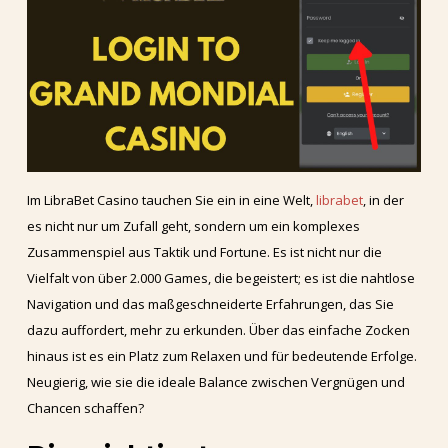
Im LibraBet Casino tauchen Sie ein in eine Welt,
librabet
, in der
es nicht nur um Zufall geht, sondern um ein komplexes
Zusammenspiel aus Taktik und Fortune. Es ist nicht nur die
Vielfalt von über 2.000 Games, die begeistert; es ist die nahtlose
Navigation und das maßgeschneiderte Erfahrungen, das Sie
dazu auffordert, mehr zu erkunden. Über das einfache Zocken
hinaus ist es ein Platz zum Relaxen und für bedeutende Erfolge.
Neugierig, wie sie die ideale Balance zwischen Vergnügen und
Chancen schaffen?