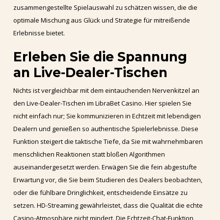
zusammengestellte Spielauswahl zu schätzen wissen, die die
optimale Mischung aus Glück und Strategie für mitreißende
Erlebnisse bietet.
Erleben Sie die Spannung
an Live-Dealer-Tischen
Nichts ist vergleichbar mit dem eintauchenden Nervenkitzel an
den Live-Dealer-Tischen im LibraBet Casino. Hier spielen Sie
nicht einfach nur; Sie kommunizieren in Echtzeit mit lebendigen
Dealern und genießen so authentische Spielerlebnisse. Diese
Funktion steigert die taktische Tiefe, da Sie mit wahrnehmbaren
menschlichen Reaktionen statt bloßen Algorithmen
auseinandergesetzt werden. Erwägen Sie die fein abgestufte
Erwartung vor, die Sie beim Studieren des Dealers beobachten,
oder die fühlbare Dringlichkeit, entscheidende Einsätze zu
setzen. HD-Streaming gewährleistet, dass die Qualität die echte
Casino-Atmosphäre nicht mindert. Die Echtzeit-Chat-Funktion