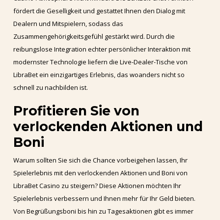
fördert die Geselligkeit und gestattet Ihnen den Dialog mit
Dealern und Mitspielern, sodass das
Zusammengehörigkeitsgefühl gestärkt wird. Durch die
reibungslose Integration echter persönlicher Interaktion mit
modernster Technologie liefern die Live-Dealer-Tische von
LibraBet ein einzigartiges Erlebnis, das woanders nicht so
schnell zu nachbilden ist.
Profitieren Sie von
verlockenden Aktionen und
Boni
Warum sollten Sie sich die Chance vorbeigehen lassen, Ihr
Spielerlebnis mit den verlockenden Aktionen und Boni von
LibraBet Casino zu steigern? Diese Aktionen möchten Ihr
Spielerlebnis verbessern und Ihnen mehr für Ihr Geld bieten.
Von Begrüßungsboni bis hin zu Tagesaktionen gibt es immer