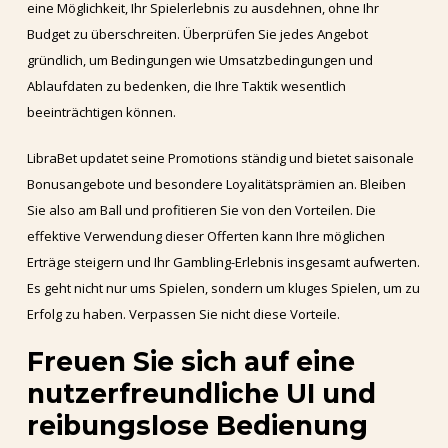
eine Möglichkeit, Ihr Spielerlebnis zu ausdehnen, ohne Ihr
Budget zu überschreiten. Überprüfen Sie jedes Angebot
gründlich, um Bedingungen wie Umsatzbedingungen und
Ablaufdaten zu bedenken, die Ihre Taktik wesentlich
beeinträchtigen können.
LibraBet updatet seine Promotions ständig und bietet saisonale
Bonusangebote und besondere Loyalitätsprämien an. Bleiben
Sie also am Ball und profitieren Sie von den Vorteilen. Die
effektive Verwendung dieser Offerten kann Ihre möglichen
Erträge steigern und Ihr Gambling-Erlebnis insgesamt aufwerten.
Es geht nicht nur ums Spielen, sondern um kluges Spielen, um zu
Erfolg zu haben. Verpassen Sie nicht diese Vorteile.
Freuen Sie sich auf eine
nutzerfreundliche UI und
reibungslose Bedienung