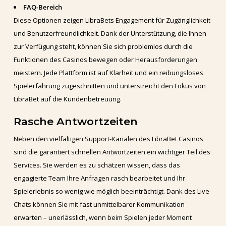
FAQ-Bereich
Diese Optionen zeigen LibraBets Engagement für Zugänglichkeit
und Benutzerfreundlichkeit. Dank der Unterstützung, die Ihnen
zur Verfügung steht, können Sie sich problemlos durch die
Funktionen des Casinos bewegen oder Herausforderungen
meistern. Jede Plattform ist auf Klarheit und ein reibungsloses
Spielerfahrung zugeschnitten und unterstreicht den Fokus von
LibraBet auf die Kundenbetreuung.
Rasche Antwortzeiten
Neben den vielfältigen Support-Kanälen des LibraBet Casinos
sind die garantiert schnellen Antwortzeiten ein wichtiger Teil des
Services. Sie werden es zu schätzen wissen, dass das
engagierte Team Ihre Anfragen rasch bearbeitet und Ihr
Spielerlebnis so wenig wie möglich beeinträchtigt. Dank des Live-
Chats können Sie mit fast unmittelbarer Kommunikation
erwarten – unerlässlich, wenn beim Spielen jeder Moment