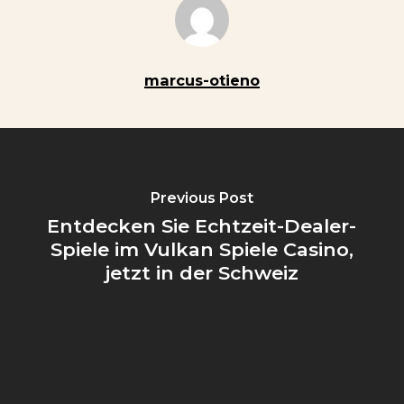
marcus-otieno
Previous Post
Entdecken Sie Echtzeit-Dealer-
Spiele im Vulkan Spiele Casino,
jetzt in der Schweiz