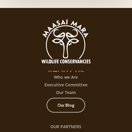
desata
una
experiencia
de
juego
con
+300
título
ABOUT
US
Who we Are
Executive Committee
Our Team
Our Blog
OUR PARTNERS