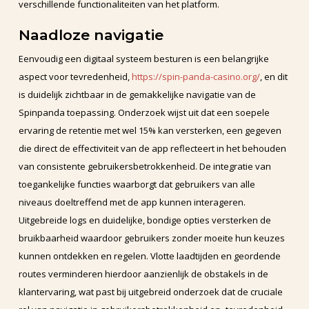
verschillende functionaliteiten van het platform.
Naadloze navigatie
Eenvoudig een digitaal systeem besturen is een belangrijke
aspect voor tevredenheid,
https://spin-panda-casino.org/
, en dit
is duidelijk zichtbaar in de gemakkelijke navigatie van de
Spinpanda toepassing. Onderzoek wijst uit dat een soepele
ervaring de retentie met wel 15% kan versterken, een gegeven
die direct de effectiviteit van de app reflecteert in het behouden
van consistente gebruikersbetrokkenheid. De integratie van
toegankelijke functies waarborgt dat gebruikers van alle
niveaus doeltreffend met de app kunnen interageren.
Uitgebreide logs en duidelijke, bondige opties versterken de
bruikbaarheid waardoor gebruikers zonder moeite hun keuzes
kunnen ontdekken en regelen. Vlotte laadtijden en geordende
routes verminderen hierdoor aanzienlijk de obstakels in de
klantervaring, wat past bij uitgebreid onderzoek dat de cruciale