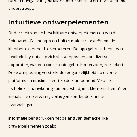
rol van navigatie in gebruikersbetrokkenheid en -tevredenheid
onderstreept.
Intuïtieve ontwerpelementen
Onderzoek van de beschikbare ontwerpelementen van de
Spinpanda Casino-app onthult cruciale strategieën om de
klantbetrokkenheid te verbeteren. De app gebruikt benut van
flexibele lay-outs die zich vlot aanpassen aan diverse
apparaten, wat een consistente gebruikerservaring verzekert.
Deze aanpassing versterkt de toegankelijkheid op diverse
platforms en maximaliseert zo de klantbehoud. Visuele
esthetiek is nauwkeurig samengesteld, met kleurenschema’s en
visuals die de ervaring verhogen zonder de klant te
overweldigen.
Informatie benadrukken het belang van gemakkelijke
ontwerpelementen zoals: