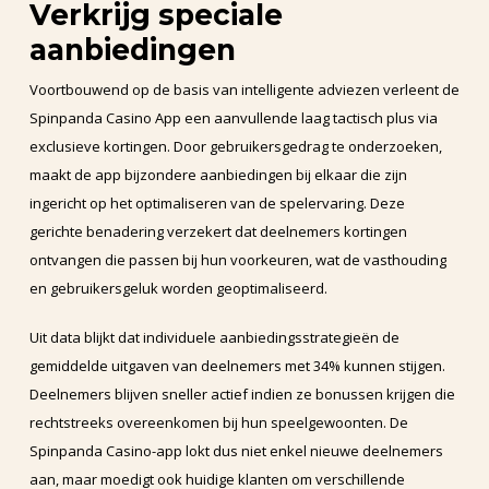
Verkrijg speciale
aanbiedingen
Voortbouwend op de basis van intelligente adviezen verleent de
Spinpanda Casino App een aanvullende laag tactisch plus via
exclusieve kortingen. Door gebruikersgedrag te onderzoeken,
maakt de app bijzondere aanbiedingen bij elkaar die zijn
ingericht op het optimaliseren van de spelervaring. Deze
gerichte benadering verzekert dat deelnemers kortingen
ontvangen die passen bij hun voorkeuren, wat de vasthouding
en gebruikersgeluk worden geoptimaliseerd.
Uit data blijkt dat individuele aanbiedingsstrategieën de
gemiddelde uitgaven van deelnemers met 34% kunnen stijgen.
Deelnemers blijven sneller actief indien ze bonussen krijgen die
rechtstreeks overeenkomen bij hun speelgewoonten. De
Spinpanda Casino-app lokt dus niet enkel nieuwe deelnemers
aan, maar moedigt ook huidige klanten om verschillende