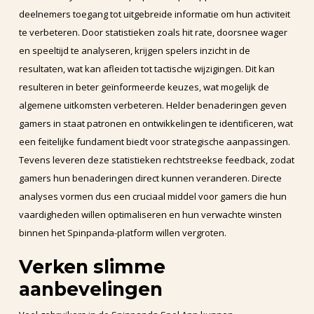
deelnemers toegang tot uitgebreide informatie om hun activiteit
te verbeteren. Door statistieken zoals hit rate, doorsnee wager
en speeltijd te analyseren, krijgen spelers inzicht in de
resultaten, wat kan afleiden tot tactische wijzigingen. Dit kan
resulteren in beter geïnformeerde keuzes, wat mogelijk de
algemene uitkomsten verbeteren. Helder benaderingen geven
gamers in staat patronen en ontwikkelingen te identificeren, wat
een feitelijke fundament biedt voor strategische aanpassingen.
Tevens leveren deze statistieken rechtstreekse feedback, zodat
gamers hun benaderingen direct kunnen veranderen. Directe
analyses vormen dus een cruciaal middel voor gamers die hun
vaardigheden willen optimaliseren en hun verwachte winsten
binnen het Spinpanda-platform willen vergroten.
Verken slimme
aanbevelingen