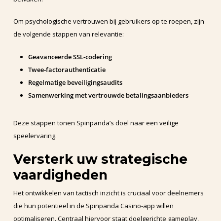
Om psychologische vertrouwen bij gebruikers op te roepen, zijn
de volgende stappen van relevantie:
Geavanceerde SSL-codering
Twee-factorauthenticatie
Regelmatige beveiligingsaudits
Samenwerking met vertrouwde betalingsaanbieders
Deze stappen tonen Spinpanda’s doel naar een veilige
speelervaring.
Versterk uw strategische
vaardigheden
Het ontwikkelen van tactisch inzicht is cruciaal voor deelnemers
die hun potentieel in de Spinpanda Casino-app willen
optimaliseren. Centraal hiervoor staat doelgerichte gameplay,