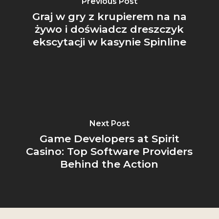
Previous Post
Graj w gry z krupierem na na
żywo i doświadcz dreszczyk
ekscytacji w kasynie Spinline
Next Post
Game Developers at Spirit
Casino: Top Software Providers
Behind the Action