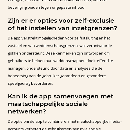
beveiliging bieden tegen ongepaste inhoud.
Zijn er er opties voor zelf-exclusie
of het instellen van inzetgrenzen?
De app verstrekt mogelijkheden voor zelfuitsluiting en het
vaststellen van weddenschapsgrenzen, wat verantwoorde
gokken ondersteunt. Deze kenmerken zijn ontworpen om
gebruikers te helpen hun weddenschappen doeltreffend te
managen, ondersteund door data en analyses die de
beheersing van de gebruiker garandeert en gezondere
speelgedrag bevorderen.
Kan ik de app samenvoegen met
maatschappelijke sociale
netwerken?
De optie om de app te combineren met maatschappelijke media-
accounts verbetert de gebruikerservaring via sociale