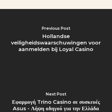
Previous Post
Hollandse
veiligheidswaarschuwingen voor
aanmelden bij Loyal Casino
Next Post
Εφαρμογή Trino Casino σε συσκευές
Asus - Λήψη οδηγού για την Ελλάδα