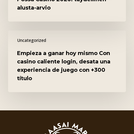
täydellinen
alusta-arvio
alusta-
arvio
Empieza
Uncategorized
a
ganar
Empieza a ganar hoy mismo Con
hoy
casino caliente login, desata una
mismo
experiencia de juego con +300
Con
título
casino
caliente
login,
desata
una
experiencia
de