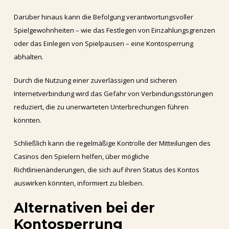
Darüber hinaus kann die Befolgung verantwortungsvoller
Spielgewohnheiten – wie das Festlegen von Einzahlungsgrenzen
oder das Einlegen von Spielpausen – eine Kontosperrung
abhalten.
Durch die Nutzung einer zuverlässigen und sicheren
Internetverbindung wird das Gefahr von Verbindungsstörungen
reduziert, die zu unerwarteten Unterbrechungen führen
könnten.
Schließlich kann die regelmäßige Kontrolle der Mitteilungen des
Casinos den Spielern helfen, über mögliche
Richtlinienänderungen, die sich auf ihren Status des Kontos
auswirken könnten, informiert zu bleiben.
Alternativen bei der
Kontosperrung