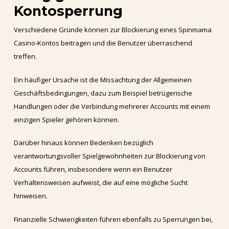
Kontosperrung
Verschiedene Gründe können zur Blockierung eines Spinmama
Casino-Kontos beitragen und die Benutzer überraschend
treffen.
Ein häufiger Ursache ist die Missachtung der Allgemeinen
Geschäftsbedingungen, dazu zum Beispiel betrügerische
Handlungen oder die Verbindung mehrerer Accounts mit einem
einzigen Spieler gehören können.
Darüber hinaus können Bedenken bezüglich
verantwortungsvoller Spielgewohnheiten zur Blockierung von
Accounts führen, insbesondere wenn ein Benutzer
Verhaltensweisen aufweist, die auf eine mögliche Sucht
hinweisen.
Finanzielle Schwierigkeiten führen ebenfalls zu Sperrungen bei,