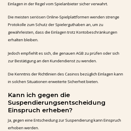
Einlagen in der Regel vom Spielanbieter sicher verwahrt.
Die meisten seriösen Online-Spielplattformen wenden strenge
Protokolle zum Schutz der Spielerguthaben an, um zu
gewährleisten, dass die Einlagen trotz Kontobeschränkungen
erhalten bleiben.
Jedoch empfiehlt es sich, die genauen AGB zu prüfen oder sich
zur Bestätigung an den Kundendienst zu wenden.
Die Kenntnis der Richtlinien des Casinos bezüglich Einlagen kann
in solchen Situationen erweiterte Sicherheit bieten.
Kann ich gegen die
Suspendierungsentscheidung
Einspruch erheben?
Ja, gegen eine Entscheidung zur Suspendierung kann Einspruch
erhoben werden.