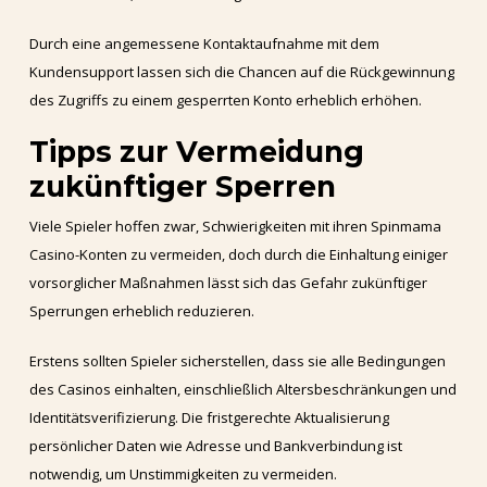
Durch eine angemessene Kontaktaufnahme mit dem
Kundensupport lassen sich die Chancen auf die Rückgewinnung
des Zugriffs zu einem gesperrten Konto erheblich erhöhen.
Tipps zur Vermeidung
zukünftiger Sperren
Viele Spieler hoffen zwar, Schwierigkeiten mit ihren Spinmama
Casino-Konten zu vermeiden, doch durch die Einhaltung einiger
vorsorglicher Maßnahmen lässt sich das Gefahr zukünftiger
Sperrungen erheblich reduzieren.
Erstens sollten Spieler sicherstellen, dass sie alle Bedingungen
des Casinos einhalten, einschließlich Altersbeschränkungen und
Identitätsverifizierung. Die fristgerechte Aktualisierung
persönlicher Daten wie Adresse und Bankverbindung ist
notwendig, um Unstimmigkeiten zu vermeiden.