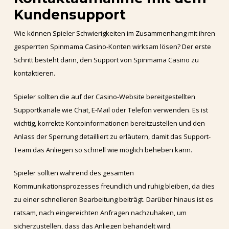
Kundensupport
Wie können Spieler Schwierigkeiten im Zusammenhang mit ihren
gesperrten Spinmama Casino-Konten wirksam lösen? Der erste
Schritt besteht darin, den Support von Spinmama Casino zu
kontaktieren.
Spieler sollten die auf der Casino-Website bereitgestellten
Supportkanäle wie Chat, E-Mail oder Telefon verwenden. Es ist
wichtig, korrekte Kontoinformationen bereitzustellen und den
Anlass der Sperrung detailliert zu erläutern, damit das Support-
Team das Anliegen so schnell wie möglich beheben kann.
Spieler sollten während des gesamten
Kommunikationsprozesses freundlich und ruhig bleiben, da dies
zu einer schnelleren Bearbeitung beiträgt. Darüber hinaus ist es
ratsam, nach eingereichten Anfragen nachzuhaken, um
sicherzustellen, dass das Anliegen behandelt wird.