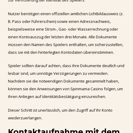
zur Verifizierung der Identität des Spielers.
Nutzer benötigen einen offiziellen amtlichen Lichtbildausweis (z.
B. Pass oder Führerschein) sowie einen Adressnachweis,
beispielsweise eine Strom-, Gas- oder Wasserrechnung oder
einen Kontoauszug der letzten drei Monate. Alle Dokumente
müssen den Namen des Spielers enthalten, um sicherzustellen,
dass sie mit den hinterlegten Kontodaten übereinstimmen.
Spieler sollten darauf achten, dass ihre Dokumente deutlich und
lesbar sind, um unnötige Verzögerungen zu vermeiden.
Nachdem sie die notwendigen Dokumente gesammelt haben,
können sie den Anweisungen von Spinmama Casino folgen, um
ihren Anliegen auf Identitätsbestätigung einzureichen.
Dieser Schritt ist unerlässlich, um den Zugriff auf Ihr Konto
wiederzuerlangen.
Kontaktaufnahme mit dem