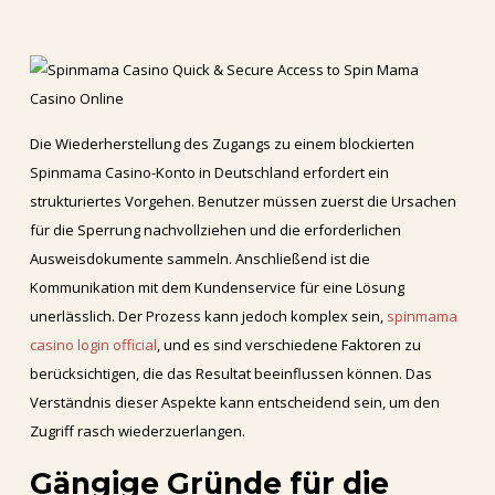
Die Wiederherstellung des Zugangs zu einem blockierten
Spinmama Casino-Konto in Deutschland erfordert ein
strukturiertes Vorgehen. Benutzer müssen zuerst die Ursachen
für die Sperrung nachvollziehen und die erforderlichen
Ausweisdokumente sammeln. Anschließend ist die
Kommunikation mit dem Kundenservice für eine Lösung
unerlässlich. Der Prozess kann jedoch komplex sein,
spinmama
casino login official
, und es sind verschiedene Faktoren zu
berücksichtigen, die das Resultat beeinflussen können. Das
Verständnis dieser Aspekte kann entscheidend sein, um den
Zugriff rasch wiederzuerlangen.
Gängige Gründe für die