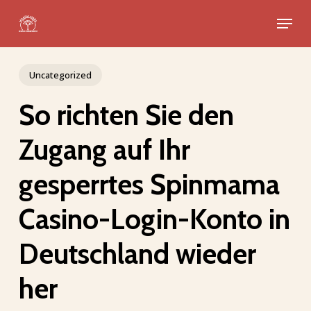
Skip
Menu
to
Close
main
Menu
content
Uncategorized
So richten Sie den
Zugang auf Ihr
gesperrtes Spinmama
Casino-Login-Konto in
Deutschland wieder
her