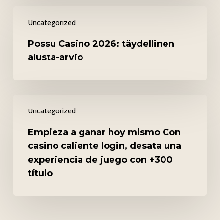
ja
Possu
palvelu
Uncategorized
Casino
2026:
Possu Casino 2026: täydellinen
täydellinen
alusta-arvio
alusta-
arvio
Empieza
Uncategorized
a
ganar
Empieza a ganar hoy mismo Con
hoy
casino caliente login, desata una
mismo
experiencia de juego con +300
Con
título
casino
caliente
login,
desata