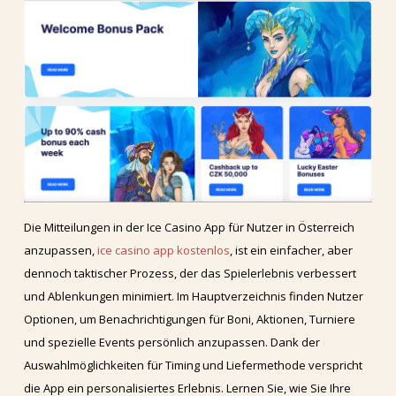
Die Mitteilungen in der Ice Casino App für Nutzer in Österreich
anzupassen,
ice casino app kostenlos
, ist ein einfacher, aber
dennoch taktischer Prozess, der das Spielerlebnis verbessert
und Ablenkungen minimiert. Im Hauptverzeichnis finden Nutzer
Optionen, um Benachrichtigungen für Boni, Aktionen, Turniere
und spezielle Events persönlich anzupassen. Dank der
Auswahlmöglichkeiten für Timing und Liefermethode verspricht
die App ein personalisiertes Erlebnis. Lernen Sie, wie Sie Ihre