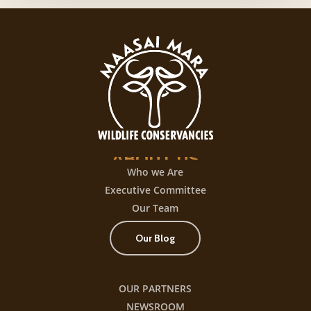
una
experiencia
de
juego
con
+300
título
ABOUT
US
Who we Are
Executive Committee
Our Team
Our Blog
OUR PARTNERS
NEWSROOM