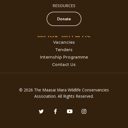
RESOURCES
Donate
WORK
WITH
US
Vacancies
Tenders
Internship Programme
Contact Us
© 2026 The Maasai Mara Wildlife Conservancies
Association. All Rights Reserved.
twitter
facebook
youtube
instagram