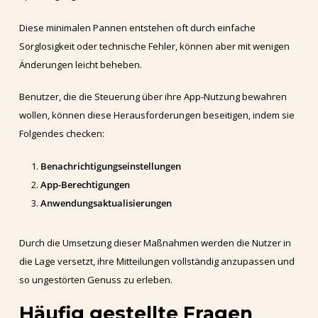
Diese minimalen Pannen entstehen oft durch einfache
Sorglosigkeit oder technische Fehler, können aber mit wenigen
Änderungen leicht beheben.
Benutzer, die die Steuerung über ihre App-Nutzung bewahren
wollen, können diese Herausforderungen beseitigen, indem sie
Folgendes checken:
Benachrichtigungseinstellungen
App-Berechtigungen
Anwendungsaktualisierungen
Durch die Umsetzung dieser Maßnahmen werden die Nutzer in
die Lage versetzt, ihre Mitteilungen vollständig anzupassen und
so ungestörten Genuss zu erleben.
Häufig gestellte Fragen