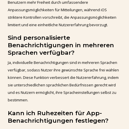
Benutzern mehr Freiheit durch umfassendere
Anpassungsmöglichkeiten für Mitteilungen, während iOS
striktere Kontrollen vorschreibt, die Anpassungsmöglichkeiten
limitiert und eine einheitliche Nutzererfahrung bevorzugt.
Sind personalisierte
Benachrichtigungen in mehreren
Sprachen verfügbar?
Ja, individuelle Benachrichtigungen sind in mehreren Sprachen
verfügbar, sodass Nutzer ihre gewünschte Sprache frei wählen
können. Diese Funktion verbessert die Nutzererfahrung, indem
sie unterschiedlichen sprachlichen Bedürfnissen gerecht wird
und es Nutzern ermöglicht, ihre Spracheinstellungen selbst zu
bestimmen.
Kann ich Ruhezeiten für App-
Benachrichtigungen festlegen?