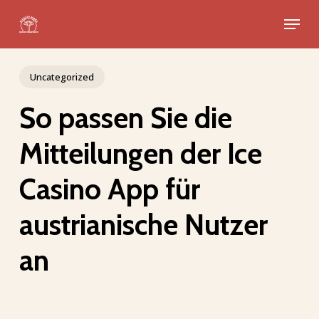
Skip
Menu
to
Close
main
Menu
content
Uncategorized
So passen Sie die
Mitteilungen der Ice
Casino App für
austrianische Nutzer
an