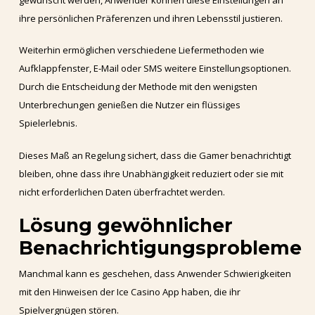
ihre persönlichen Präferenzen und ihren Lebensstil justieren.
Weiterhin ermöglichen verschiedene Liefermethoden wie
Aufklappfenster, E-Mail oder SMS weitere Einstellungsoptionen.
Durch die Entscheidung der Methode mit den wenigsten
Unterbrechungen genießen die Nutzer ein flüssiges
Spielerlebnis.
Dieses Maß an Regelung sichert, dass die Gamer benachrichtigt
bleiben, ohne dass ihre Unabhängigkeit reduziert oder sie mit
nicht erforderlichen Daten überfrachtet werden.
Lösung gewöhnlicher
Benachrichtigungsprobleme
Manchmal kann es geschehen, dass Anwender Schwierigkeiten
mit den Hinweisen der Ice Casino App haben, die ihr
Spielvergnügen stören.