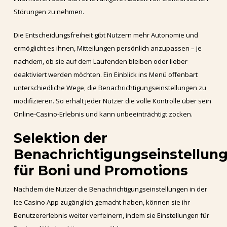
Störungen zu nehmen.
Die Entscheidungsfreiheit gibt Nutzern mehr Autonomie und
ermöglicht es ihnen, Mitteilungen persönlich anzupassen – je
nachdem, ob sie auf dem Laufenden bleiben oder lieber
deaktiviert werden möchten. Ein Einblick ins Menü offenbart
unterschiedliche Wege, die Benachrichtigungseinstellungen zu
modifizieren. So erhält jeder Nutzer die volle Kontrolle über sein
Online-Casino-Erlebnis und kann unbeeinträchtigt zocken.
Selektion der
Benachrichtigungseinstellun
für Boni und Promotions
Nachdem die Nutzer die Benachrichtigungseinstellungen in der
Ice Casino App zugänglich gemacht haben, können sie ihr
Benutzererlebnis weiter verfeinern, indem sie Einstellungen für