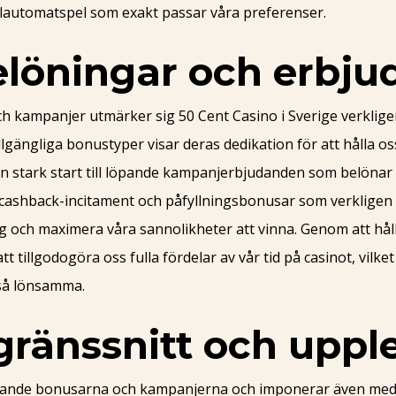
pelautomatspel som exakt passar våra preferenser.
elöningar och erbj
ch kampanjer utmärker sig 50 Cent Casino i Sverige verkli
lgängliga bonustyper visar deras dedikation för att hålla os
stark start till löpande kampanjerbjudanden som belönar vår
, cashback-incitament och påfyllningsbonusar som verkligen
ng och maximera våra sannolikheter att vinna. Genom att hå
t tillgodogöra oss fulla fördelar av vår tid på casinot, vilke
kså lönsamma.
gränssnitt och uppl
rande bonusarna och kampanjerna och imponerar även med s