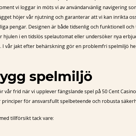
ment vi loggar in möts vi av användarvänlig navigering som 
ägget höjer vår njutning och garanterar att vi kan inrikta o
kliga pengar. Designen är både tidsenlig och funktionell och
r hjulen i en tidslös spelautomat eller undersöker nya erbj
I vår jakt efter behärskning gör en problemfri spelmiljö hel
rygg spelmiljö
r vår frid när vi upplever fängslande spel på 50 Cent Casino
er principer för ansvarsfullt spelbeteende och robusta säkerh
ed tillförsikt tack vare: