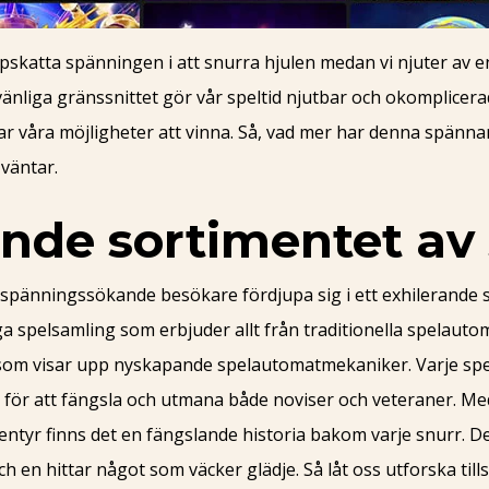
ppskatta spänningen i att snurra hjulen medan vi njuter av 
nliga gränssnittet gör vår speltid njutbar och okomplice
r våra möjligheter att vinna. Så, vad mer har denna spännan
väntar.
ande sortimentet av 
 spänningssökande besökare fördjupa sig i ett exhilerande s
a spelsamling som erbjuder allt från traditionella spelautoma
 som visar upp nyskapande spelautomatmekaniker. Varje spe
ad för att fängsla och utmana både noviser och veteraner. M
 äventyr finns det en fängslande historia bakom varje snurr.
 och en hittar något som väcker glädje. Så låt oss utforska t