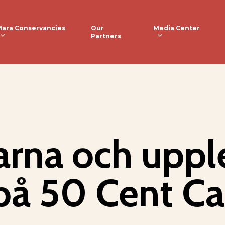
ara Conservancies
Media Center
Our
Partners
larna och uppl
på 50 Cent Ca