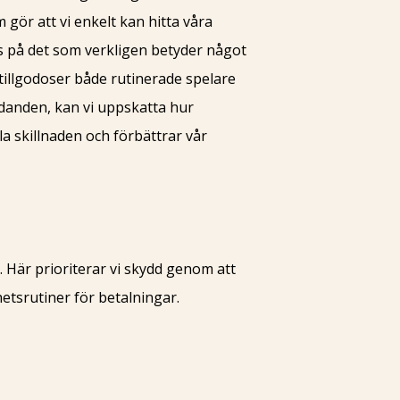
gör att vi enkelt kan hitta våra
ss på det som verkligen betyder något
 tillgodoser både rutinerade spelare
udanden, kan vi uppskatta hur
a skillnaden och förbättrar vår
. Här prioriterar vi skydd genom att
etsrutiner för betalningar.