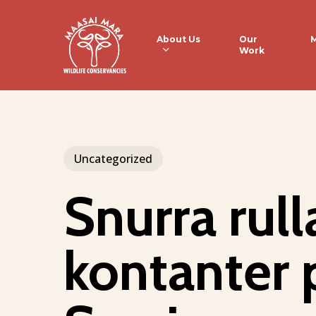
Skip
to
About Us
M
Our
Work
main
content
Uncategorized
Snurra rul
kontanter 