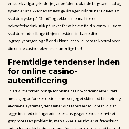
en stærk adgangskode; jeg anbefaler at blande bogstaver, tal og
symboler af sikkerhedsmæssige årsager. Når du har udfyldt alt,
skal du trykke på “Send” og tjekke din e-mail for et
bekræftelseslink. Klik på linket for at bekræfte din konto. Til sidst
skal du vende tilbage til hjemmesiden, indtaste dine
loginoplysninger, og så er du klar til at spille. At tage kontrol over
din online casinooplevelse starter lige her!
Fremtidige tendenser inden
for online casino-
autentificering
Hvad vil fremtiden bringe for online casino-godkendelse? I takt
med at jeg udforsker dette emne, ser jeg et skift mod biometri og
AI-drevne systemer, der sætter dig i førersædet. Forestil dig at
logge ind med dit fingerprint eller ansigtsgenkendelse, hvilket
gør processen problemfri, men sikker. Derudover vil fremskridt
inden for maskinlæring screene for mistænkelig aktivitet i realtid