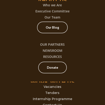
ABOUT
US
Who we Are
Executive Committee
Our Team
Our Blog
OUR PARTNERS
NEWSROOM
RESOURCES
Donate
WORK
WITH
US
Vacancies
Tenders
Internship Programme
Contact Us