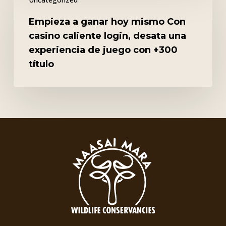
a
ganar
Empieza a ganar hoy mismo Con
hoy
casino caliente login, desata una
mismo
experiencia de juego con +300
Con
título
casino
caliente
login,
desata
una
experiencia
de
juego
con
+300
título