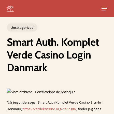
Skip
Menu
to
Close
main
Menu
content
Uncategorized
Smart Auth. Komplet
Verde Casino Login
Danmark
Når jeg undersøger Smart Auth Komplet Verde Casino Sign-In i
Denmark,
https://verdekaszino.org/da/login/
, finder jeg dens