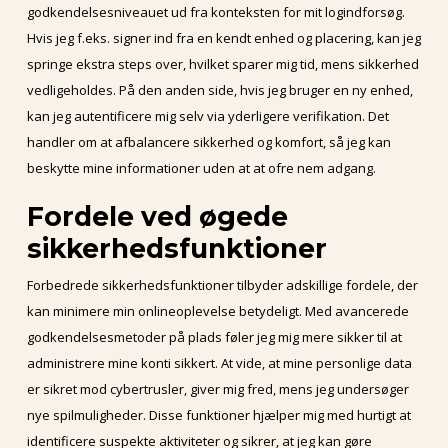
godkendelsesniveauet ud fra konteksten for mit logindforsøg.
Hvis jeg f.eks. signer ind fra en kendt enhed og placering, kan jeg
springe ekstra steps over, hvilket sparer mig tid, mens sikkerhed
vedligeholdes. På den anden side, hvis jeg bruger en ny enhed,
kan jeg autentificere mig selv via yderligere verifikation. Det
handler om at afbalancere sikkerhed og komfort, så jeg kan
beskytte mine informationer uden at at ofre nem adgang.
Fordele ved øgede
sikkerhedsfunktioner
Forbedrede sikkerhedsfunktioner tilbyder adskillige fordele, der
kan minimere min onlineoplevelse betydeligt. Med avancerede
godkendelsesmetoder på plads føler jeg mig mere sikker til at
administrere mine konti sikkert. At vide, at mine personlige data
er sikret mod cybertrusler, giver mig fred, mens jeg undersøger
nye spilmuligheder. Disse funktioner hjælper mig med hurtigt at
identificere suspekte aktiviteter og sikrer, at jeg kan gøre