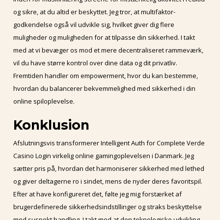
og sikre, at du altid er beskyttet. Jeg tror, at multifaktor-
godkendelse også vil udvikle sig, hvilket giver dig flere
muligheder og muligheden for at tilpasse din sikkerhed. I takt
med at vi bevæger os mod et mere decentraliseret rammeværk,
vil du have større kontrol over dine data og dit privatliv.
Fremtiden handler om empowerment, hvor du kan bestemme,
hvordan du balancerer bekvemmelighed med sikkerhed i din
online spiloplevelse.
Konklusion
Afslutningsvis transformerer Intelligent Auth for Complete Verde
Casino Login virkelig online gamingoplevelsen i Danmark. Jeg
sætter pris på, hvordan det harmoniserer sikkerhed med lethed
og giver deltagerne ro i sindet, mens de nyder deres favoritspil.
Efter at have konfigureret det, følte jeg mig forstærket af
brugerdefinerede sikkerhedsindstillinger og straks beskyttelse
mod suspekt handling. I takt med at den teknologiske udvikling