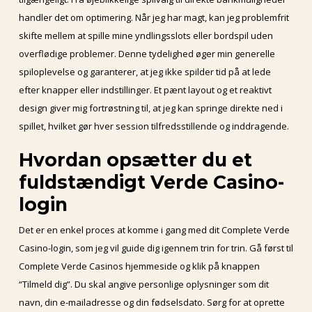
handler det om optimering. Når jeg har magt, kan jeg problemfrit
skifte mellem at spille mine yndlingsslots eller bordspil uden
overflødige problemer. Denne tydelighed øger min generelle
spiloplevelse og garanterer, at jeg ikke spilder tid på at lede
efter knapper eller indstillinger. Et pænt layout og et reaktivt
design giver mig fortrøstning til, at jeg kan springe direkte ned i
spillet, hvilket gør hver session tilfredsstillende og inddragende.
Hvordan opsætter du et
fuldstændigt Verde Casino-
login
Det er en enkel proces at komme i gang med dit Complete Verde
Casino-login, som jeg vil guide dig igennem trin for trin. Gå først til
Complete Verde Casinos hjemmeside og klik på knappen
“Tilmeld dig”. Du skal angive personlige oplysninger som dit
navn, din e-mailadresse og din fødselsdato. Sørg for at oprette