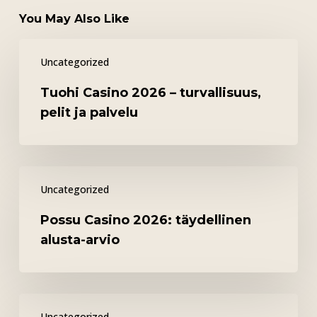
You May Also Like
Tuohi
Uncategorized
Casino
2026
Tuohi Casino 2026 – turvallisuus,
–
pelit ja palvelu
turvallisuus,
pelit
ja
Possu
palvelu
Uncategorized
Casino
2026:
Possu Casino 2026: täydellinen
täydellinen
alusta-arvio
alusta-
arvio
Empieza
Uncategorized