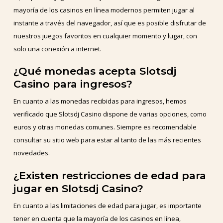
mayoría de los casinos en línea modernos permiten jugar al
instante a través del navegador, así que es posible disfrutar de
nuestros juegos favoritos en cualquier momento y lugar, con
solo una conexión a internet.
¿Qué monedas acepta Slotsdj
Casino para ingresos?
En cuanto a las monedas recibidas para ingresos, hemos
verificado que Slotsdj Casino dispone de varias opciones, como
euros y otras monedas comunes. Siempre es recomendable
consultar su sitio web para estar al tanto de las más recientes
novedades.
¿Existen restricciones de edad para
jugar en Slotsdj Casino?
En cuanto a las limitaciones de edad para jugar, es importante
tener en cuenta que la mayoría de los casinos en línea,