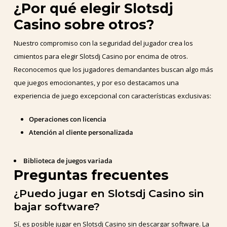
¿Por qué elegir Slotsdj
Casino sobre otros?
Nuestro compromiso con la seguridad del jugador crea los
cimientos para elegir Slotsdj Casino por encima de otros.
Reconocemos que los jugadores demandantes buscan algo más
que juegos emocionantes, y por eso destacamos una
experiencia de juego excepcional con características exclusivas:
Operaciones con licencia
Atención al cliente personalizada
Biblioteca de juegos variada
Preguntas frecuentes
¿Puedo jugar en Slotsdj Casino sin
bajar software?
Sí, es posible jugar en Slotsdj Casino sin descargar software. La