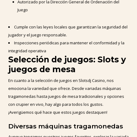
Autorizado por la Dirección General de Ordenación del
Juego
Cumple con las leyes locales que garantizan la seguridad del
jugador y el juego responsable.
Inspecciones periódicas para mantener el conformidad y la
integridad operativa
Selección de juegos: Slots y
juegos de mesa
En cuanto a la selección de juegos en Slotsdj Casino, nos
emociona la variedad que ofrece. Desde variadas máquinas
tragamonedas hasta juegos de mesa tradicionales y opciones
con crupier en vivo, hay algo para todos los gustos.
¡Averigüemos qué hace que estos juegos destaquen!
Diversas máquinas tragamonedas
Aunque tengamos nuestros juegos favoritos, explorar la variada