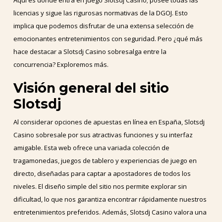
licencias y sigue las rigurosas normativas de la DGOJ. Esto
implica que podemos disfrutar de una extensa selección de
emocionantes entretenimientos con seguridad. Pero ¿qué más
hace destacar a Slotsdj Casino sobresalga entre la
concurrencia? Exploremos más.
Visión general del sitio
Slotsdj
Al considerar opciones de apuestas en línea en España, Slotsdj
Casino sobresale por sus atractivas funciones y su interfaz
amigable. Esta web ofrece una variada colección de
tragamonedas, juegos de tablero y experiencias de juego en
directo, diseñadas para captar a apostadores de todos los
niveles. El diseño simple del sitio nos permite explorar sin
dificultad, lo que nos garantiza encontrar rápidamente nuestros
entretenimientos preferidos. Además, Slotsdj Casino valora una