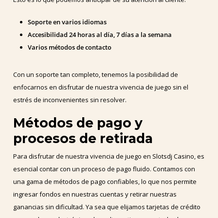
Soporte en varios idiomas
Accesibilidad 24 horas al día, 7 días a la semana
Varios métodos de contacto
Con un soporte tan completo, tenemos la posibilidad de
enfocarnos en disfrutar de nuestra vivencia de juego sin el
estrés de inconvenientes sin resolver.
Métodos de pago y
procesos de retirada
Para disfrutar de nuestra vivencia de juego en Slotsdj Casino, es
esencial contar con un proceso de pago fluido. Contamos con
una gama de métodos de pago confiables, lo que nos permite
ingresar fondos en nuestras cuentas y retirar nuestras
ganancias sin dificultad. Ya sea que elijamos tarjetas de crédito