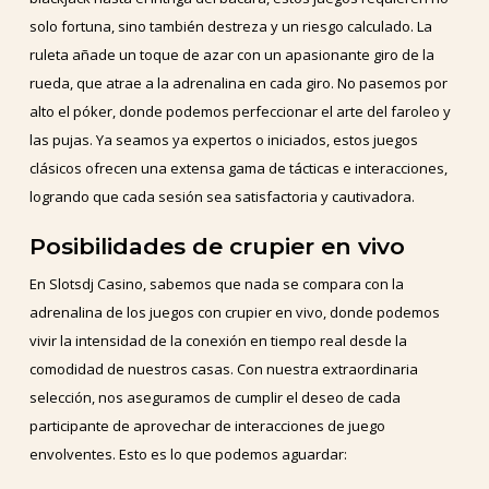
solo fortuna, sino también destreza y un riesgo calculado. La
ruleta añade un toque de azar con un apasionante giro de la
rueda, que atrae a la adrenalina en cada giro. No pasemos por
alto el póker, donde podemos perfeccionar el arte del faroleo y
las pujas. Ya seamos ya expertos o iniciados, estos juegos
clásicos ofrecen una extensa gama de tácticas e interacciones,
logrando que cada sesión sea satisfactoria y cautivadora.
Posibilidades de crupier en vivo
En Slotsdj Casino, sabemos que nada se compara con la
adrenalina de los juegos con crupier en vivo, donde podemos
vivir la intensidad de la conexión en tiempo real desde la
comodidad de nuestros casas. Con nuestra extraordinaria
selección, nos aseguramos de cumplir el deseo de cada
participante de aprovechar de interacciones de juego
envolventes. Esto es lo que podemos aguardar: