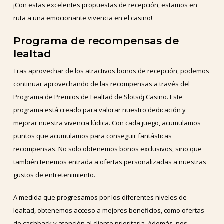
¡Con estas excelentes propuestas de recepción, estamos en
ruta a una emocionante vivencia en el casino!
Programa de recompensas de
lealtad
Tras aprovechar de los atractivos bonos de recepción, podemos
continuar aprovechando de las recompensas a través del
Programa de Premios de Lealtad de Slotsdj Casino. Este
programa está creado para valorar nuestro dedicación y
mejorar nuestra vivencia lúdica. Con cada juego, acumulamos
puntos que acumulamos para conseguir fantásticas
recompensas. No solo obtenemos bonos exclusivos, sino que
también tenemos entrada a ofertas personalizadas a nuestras
gustos de entretenimiento.
A medida que progresamos por los diferentes niveles de
lealtad, obtenemos acceso a mejores beneficios, como ofertas
de cashback y atención al cliente prioritaria. Además, nos