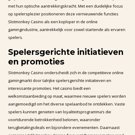
met hun optische aantrekkingskracht. Met een duidelijke focus
op spelersplezier positioneren deze vernieuwende functies
Slotmonkey Casino als een koploper in de online
gamingindustrie, aantrekkelijk voor zowel startende als ervaren
spelers.
Spelersgerichte initiatieven
en promoties
Slotmonkey Casino onderscheidt zich in de competitieve online
gamingmarkt door talrijke spelersgerichte initiatieven en
interessante promoties. Het casino biedt een
welkomstaanbieding op maat, waarmee nieuwe spelers worden
aangemoedigd om het diverse spelaanbod te ontdekken. Vaste
spelers kunnen genieten van loyaliteitsprogramma’s die
voortdurende betrokkenheid belonen, waaronder
terugbetalingsdeals en bijzondere evenementen. Daarnaast