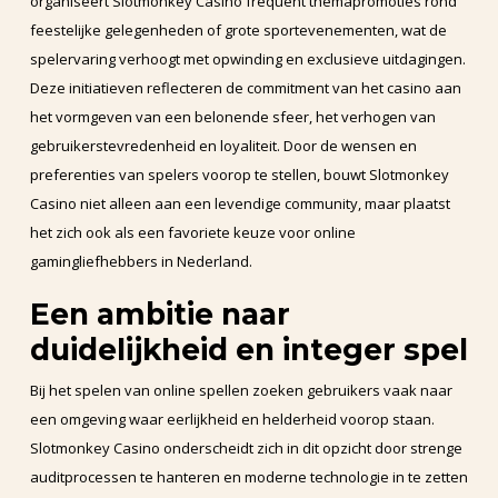
organiseert Slotmonkey Casino frequent themapromoties rond
feestelijke gelegenheden of grote sportevenementen, wat de
spelervaring verhoogt met opwinding en exclusieve uitdagingen.
Deze initiatieven reflecteren de commitment van het casino aan
het vormgeven van een belonende sfeer, het verhogen van
gebruikerstevredenheid en loyaliteit. Door de wensen en
preferenties van spelers voorop te stellen, bouwt Slotmonkey
Casino niet alleen aan een levendige community, maar plaatst
het zich ook als een favoriete keuze voor online
gamingliefhebbers in Nederland.
Een ambitie naar
duidelijkheid en integer spel
Bij het spelen van online spellen zoeken gebruikers vaak naar
een omgeving waar eerlijkheid en helderheid voorop staan.
Slotmonkey Casino onderscheidt zich in dit opzicht door strenge
auditprocessen te hanteren en moderne technologie in te zetten