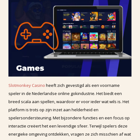
Slotmonkey Casino
heeft zich gevestigd als een voorname
speler in de Nederlandse online gokindustrie. Het biedt een
breed scala aan spellen, waardoor er voor ieder wat wils is. Het
platform is trots op zijn inzet aan helderheid en
spelersondersteuning. Met bijzondere functies en een focus op
interactie creëert het een levendige sfeer. Terwijl spelers deze
energieke omgeving ontdekken, vragen ze zich misschien af wat